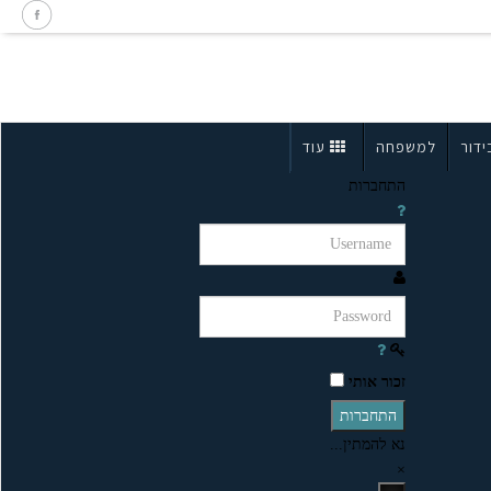
ידור
למשפחה
עוד
התחברות
זכור אותי
התחברות
נא להמתין...
×