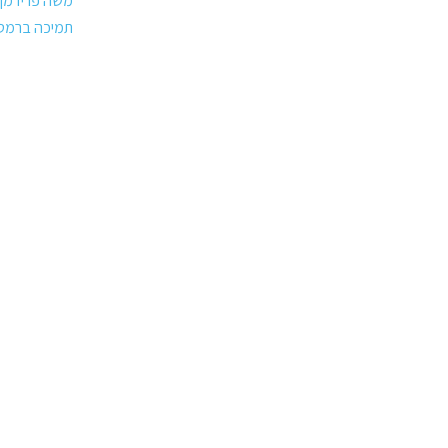
משה פרידמן
תמיכה ברמטכ