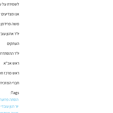
לשמירת על ער
אנו מצדיעים ל
משה פרידמן
יו"ר ארגון עוב
העתקים
יו"ר ההסתדרות
ראש אכ"א
ראש מרכז תע
חברי המזכירו
Tags:
הסתה פרועה
יור רגון עובדי