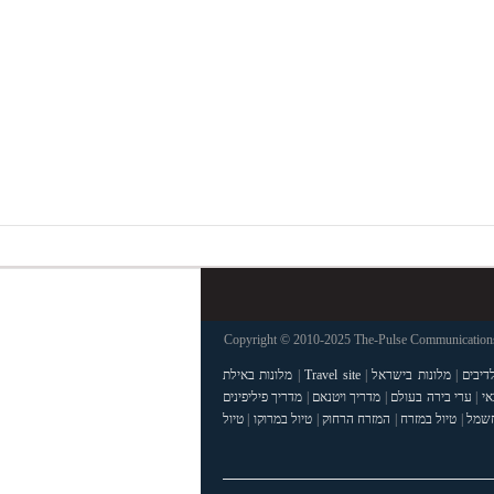
Copyright © 2010-2025 The-Pulse Communications 
דיבים
|
מלונות בישראל
|
Travel site
|
מלונות באילת
אי
|
ערי בירה בעולם
|
מדריך ויטנאם
|
מדריך פיליפינים
חשמל
|
טיול במזרח
|
המזרח הרחוק
|
טיול במרוקו
|
טיול