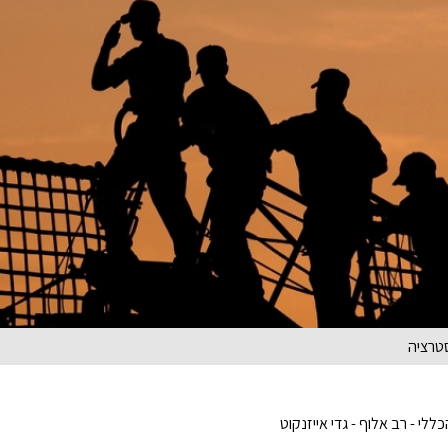
סטרציה
י - רב אלוף - גדי אייזנקוט