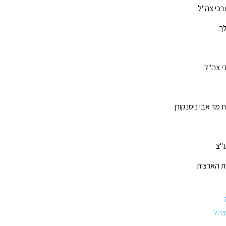
כי צה"ל.
ך.
די צה"ל
 מר אבי ניסנקורן
"צ
ת הארצית
 צהל