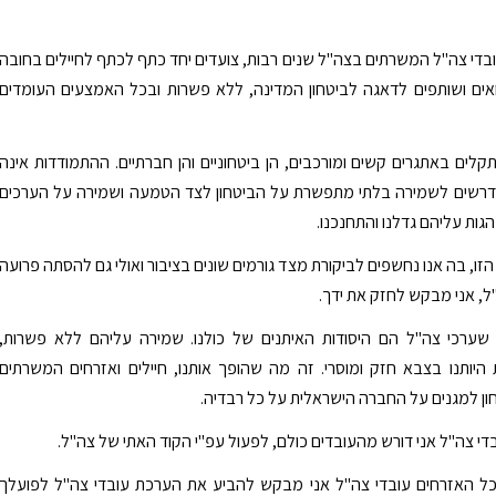
ובדי צה"ל המשרתים בצה"ל שנים רבות, צועדים יחד כתף לכתף לחיילים בחובה
אים ושותפים לדאגה לביטחון המדינה, ללא פשרות ובכל האמצעים העומדים
נתקלים באתגרים קשים ומורכבים, הן ביטחוניים והן חברתיים. ההתמודדות אינה
נדרשים לשמירה בלתי מתפשרת על הביטחון לצד הטמעה ושמירה על הערכים
גות עליהם גדלנו והתחנכנו.
זו, בה אנו נחשפים לביקורת מצד גורמים שונים בציבור ואולי גם להסתה פרועה
, אני מבקש לחזק את ידך.
 שערכי צה"ל הם היסודות האיתנים של כולנו. שמירה עליהם ללא פשרות,
יותנו בצבא חזק ומוסרי. זה מה שהופך אותנו, חיילים ואזרחים המשרתים
ון למגנים על החברה הישראלית על כל רבדיה.
ובדי צה"ל אני דורש מהעובדים כולם, לפעול עפ"י הקוד האתי של צה"ל.
ל האזרחים עובדי צה"ל אני מבקש להביע את הערכת עובדי צה"ל לפועלך