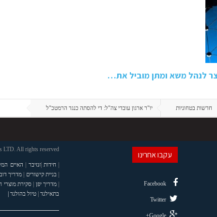
צר לנהל משא ומתן מוביל את…
חדשות בטחוניות
יו"ר ארגון עובדי צה"ל: די להסתה כנגד הרמטכ"ל
LTD. All rights reserved
עקבו אחרינו
|
חידות
|
זנזיבר
|
האיים המל
|
בניית קישורים
|
מדריך דוב
Facebook
|
מדריך יפן
|
סקירת מוצרי 
בתאילנד
|
טיול בהולנד |
Twitter
Google+