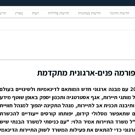
חדשות החינוך
חדשות בטחוניות
חדשות פליליות
דעות
בארץ
חדשו
פורמה פנים-ארגונית מתקדמת
משרד התיירות פותח את שנת 2017 עם מבנה ארגוני חדש המותאם לדינאמיות ולשינויים בעולם
ל מותגי תיירות, אגף אסטרטגיה ותכנון יספק באופן שוטף מידע
תיבנה תכנית אב לתיירות, מנהל התקינה יהפוך למנהל חוויית
ם שתאפשר מסלולי קידום, יפותחו קורסים ייעודיים להכשרת
ל משרד התיירות אמיר הלוי: "עם כניסתי למשרד הבנתי שיש
ארגוני כדי להתאים את פעילות המשרד לשוק התיירות הדינאמי