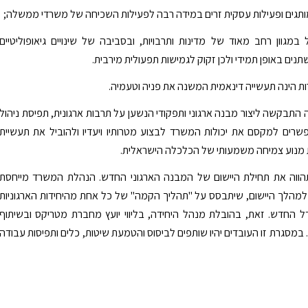
מותגים ופעילות עסקית זרים במידה רבה לפעילות השכיחה של משרדי ממשלה;
מגוון רחב מאוד של מדינות ותרבויות, ובסביבה של שינויים גיאופוליטיים
נים באופן תמידי ולכן זקוק לגמישות תפעולית מירבית.
ות הינה תעשייה דינאמית המשנה את פניה וטעמיה.
התבקשה ליצור מבנה ארגוני ותפקודי הנשען על תרבות ארגונית, תפיסת ניהול
רים למקסם את יכולות המשרד לבצוע מטרותיו ויעדיו ולהוביל את תעשיית
ת מנוע צמיחה משמעותי של הכלכלה הישראלית.
ת 2017 תהווה את תחילת היישום של המבנה הארגוני החדש. הנהלת המשרד מייחסת
מהלך היישום, שיתבסס על "תהליך הקמה" של כל אחת מהיחידות הארגוניות
 החדש. זאת, בהובלת מנהל היחידה, בליווי יועץ מחברת מטריקס ובשיתוף
 במסגרת זו העובדים יהיו שותפים לביסוס והטמעת שיטות, כלים ותפיסות עבודה