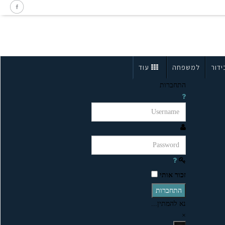
ידור
למשפחה
עוד
התחברות
זכור אותי
התחברות
נא להמתין...
×