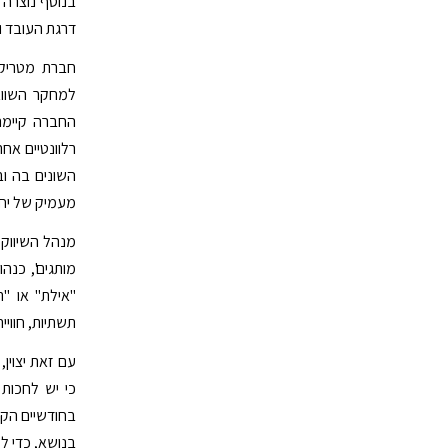
בנוסף נוצרה 
דרגת העובד ו
חברת מטריקס
החברה קיימה 
רלוונטיים אח
השונים בה וב
מעמיק של יחי
מנהל השיווק,
מותגים', כנהו
"אילת" או "ת
תשתיות, חוויית
עם זאת יצוין
כי יש לחכות 
בחודשיים הקר
בנושא, כדי ל