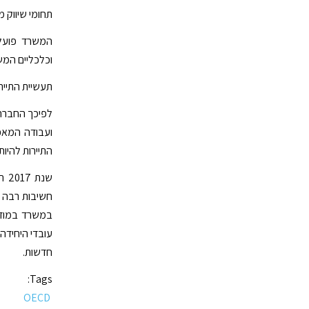
תחומי שיווק 
המשרד פועל ב
וכלכליים המשת
תעשיית התייר
לפיכך החברה 
ועבודה המאפש
התיירות להיו
שנ
חשיבות רבה ל
במשרד במודל
עובדי היחידה.
חדשות.
Tags:
OECD