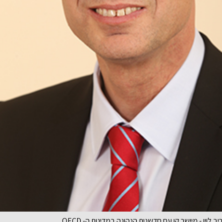
יב לוין - מיישר קו עם חדשנות הנהוגה במדינות ה- OECD