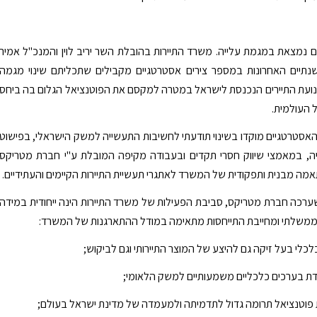
ם נמצאת במגמת עלייה. משרד התיירות בהובלת השר יריב לוין והמנכ"ל אמיר
שנתיים האחרונות במספר צירים אסטרטגיים מקבילים שתכליתם שינוי מגמה
ועת התיירים הנכנסת לישראל במטרה למקסם את הפוטנציאל הגלום בה ביחס
 העולמית.
האסטרטגיים מוקדו בשינוי תודעתי לחשיבות התעשייה למשק הישראלי, בפישוט
יה, במאמצי שיווק חסרי תקדים ובעבודה מקיפה המובלת ע"י חברת מטריקס
ה מבנית ותפקודית של המשרד לאתגרי תעשיית התיירות הקיימים והעתידיים.
שערכה חברת מטריקס, סביבת הפעילות של משרד התיירות הינה ייחודית במידה
משלתי ומחייבת התייחסות מתאימה במודל ההתארגנות של המשרד:
לכלי בעל זיקה גם להיצע של המוצר התיירותי וגם לביקוש;
ת בערכים כלכליים משמעותיים למשק הלאומי;
 פוטנציאל תרומה גדול לתדמיתה ולמעמדה של מדינת ישראל בעולם;