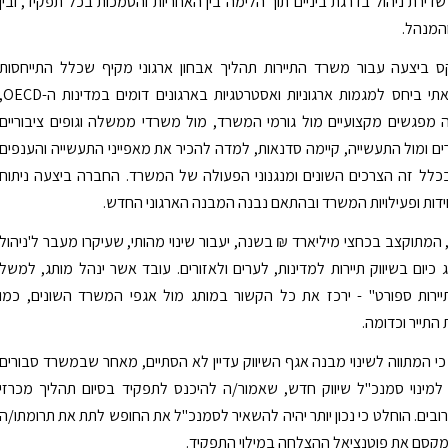
שדירת ניהול בדרגת ביניים תוך הלימה בין האחריות והסמכות בכל תפקיד, ובין
המנהל.
 ביצעה עבור משרד התיירות תהליך אבחון ארגוני מקיף שכלל התייחסות
למחקר השוואתי ביחס למגמות ארגוניות ואסטרטגיות בארגונים דו
מפגשים מקצועיים מול גורמי המשרד, מול משרדי ממשלה וגופים ציבוריים
רים ומול התעשייה, קיימה סדנאות, למדה להכיר את מאפייני התעשייה והענפים
כלל זה הצרכים השונים ומנגנוני הפעולה של המשרד. החברה ביצעה ניתוח
דות ופעילויות המשרד ובהתאם נבנה המבנה הארגוני החדש.
 המתוקצב בכחצי מיליארד ₪ בשנה, יעבור שינוי מהותי, שעיקרו מעבר ל'ניהול
ג כיום בשיווק תיירות למדינות, לערים ולאזורים. עובד אשר ינהל מותג, למשל
יירות ספורט" - ירכז את כל הקשור במותג מול אגפי המשרד השונים, כמו
 התייר וכדומה.
, כי המתווה לשינוי מבנה אגף השיווק עדיין לא הסתיים, מאחר שבמשרד סבורים
למינוי סמנכ"ל שיווק חדש, שאמור/ה להיכנס לתפקיד בסיום תהליך מכרזי
ובים. הוחלט כי נכון יותר יהיה להשאיר לסמנכ"ל את החופש לתת את תרומתו/ה
מקסם את פוטנציאל ההצלחה במילוי התפקיד.