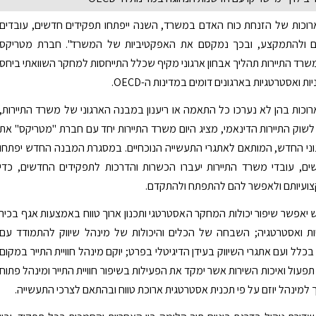
רוכות של הזנחת כוח האדם במשרד, השנה ייפתחו תפקידים חדשים, עובדים
ם ולהתמקצע, ובכך נמקסם את האפקטיביות של המשרד". חברת מטריקס
שרד התיירות תהליך אבחון ארגוני מקיף שכלל התייחסות למחקר השוואתי ביחס
ת ואסטרטגיות בארגונים דומים במדינות ה-OECD.
וכות בהן לא נערכו כל התאמה או ריענון במבנה הארגוני של משרד התיירות,
לשוק התיירות הדינאמי, מציג היום משרד התיירות יחד עם חברת "מטריקס" את
ני החדש, המותאם לאתגרי התעשייה הנוכחיים. במסגרת המבנה החדש יפתחו
ים, עובדי משרד התיירות יעברו הכשרות והדרכות לתפקידים החדשים, כדי
ועיותם ולאפשר להם להתפתח ולהתקדם.
אפשר שיפור יכולות המחקר האסטרטגי ותכנון ארוך טווח באמצעות אגף בכיר
יות ואסטרטגיה; השבחה של הכלים והיכולות של מינהל שיווק להתמודד עם
בכלל ועם אתגרי השיווק בעידן הדיגיטלי בפרט; יוקם מינהל חוויית התייר במקום
פעול ואיכות השירות אשר ימקד את הפעילות בשיפור חוויית התייר ומינהל פתוח
ך למינהל יוזם על פי תכנית אסטרטגית ארוכת טווח ובהתאם לצרכי התעשייה.