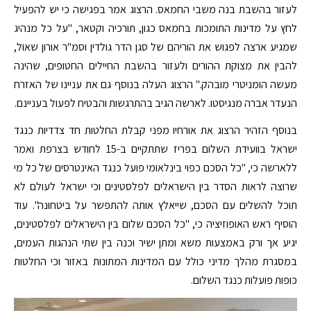
לעזור בהשבת בנה משבי החמאס. הרצוג אמר בפגישה כי יש להפעיל
לחץ על מדינות התומכות בחמאס כגון, תורכיה וקטאר, "על כל מנהיג
שמגיע ארצה לפגוש את הוריהם של סגן הדר גולדין וסמ"ר אורון שאול,
להבין את מצוקת ההורים ולעזור בהשבת החיילים החטופים, שהינה
מעשה הומניטרי מובהק." הרצוג העלה בנוסף גם את עניינו של האזרח
הנעדר אברה מנגיסטו. לארשה הגיב בהתרגשות והבטיח לפעול בעניינם.
בנוסף הזהיר הרצוג את אורחיו מפני קבלת החלטות חד צדדיות כנגד
ישראל בוועידת השלום בפריז שתתקיים ב-15 לחודש בצרפת ואמר
ללארשה כי, "כל הסכם כפוי בינלאומי פועל כנגד האינטרסים של כל מי
שרוצה לראות הסדר בין הישראלים לפלסטינים וכי ישראל לעולם לא
תוכל להשלים עם הסכם, שייאלץ אותה להתפשר על ביטחונה". עוד
הוסיף ראש האופוזיציה כי, "כל הסכם שלום בין הישראלים לפלסטינים,
יגיע אך ורק באמצעות משא ומתן ישיר וכנה בין שתי הנהגות העמים,
במסגרת מהלך מדיני כולל עם המדינות המתונות באזור וכי החלטות
כופות פועלות כנגד השלום.