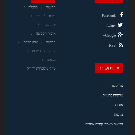
חדשות
כלכלה
Facebook
בידור
יופי
טכנולוגיה
Twitter
איכות הסביבה
Google+
בריאות
צדק חברתי
RSS
אוכל
תיירות
משפט
אודות ועזרה
טיולי משפחות לחו"ל
צרו קשר
מדיניות פרטיות
אודות
נגישות
רכישת מאמרי קידום אתרים