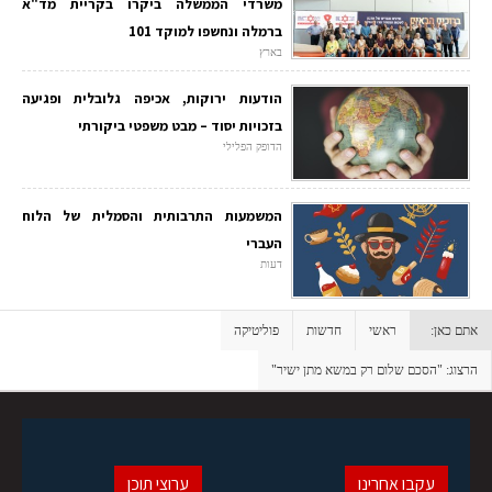
משרדי הממשלה ביקרו בקריית מד"א
ברמלה ונחשפו למוקד 101
בארץ
הודעות ירוקות, אכיפה גלובלית ופגיעה
בזכויות יסוד – מבט משפטי ביקורתי
הדופק הפלילי
המשמעות התרבותית והסמלית של הלוח
העברי
דעות
אתם כאן:
ראשי
חדשות
פוליטיקה
הרצוג: "הסכם שלום רק במשא מתן ישיר"
עקבו אחרינו
ערוצי תוכן