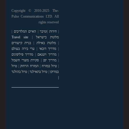
Copyright © 2010-2025 The-
Pulse Communications LTD. All
rights reserved
|
חידות
|
זנזיבר
|
האיים המלדיבים
|
מלונות בישראל
|
Travel site
|
מלונות באילת
|
בניית קישורים
|
מדריך דובאי
|
ערי בירה בעולם
|
מדריך ויטנאם
|
מדריך פיליפינים
|
מדריך יפן
|
סקירת מוצרי חשמל
|
טיול במזרח
|
המזרח הרחוק
|
טיול
במרוקו
|
טיול בתאילנד
|
טיול בהולנד
|