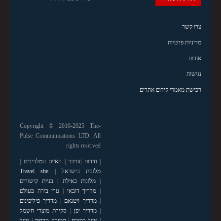
צרו קשר
מדיניות פרטיות
אודות
נגישות
רכישת מאמרי קידום אתרים
Copyright © 2010-2025 The-
Pulse Communications LTD. All
rights reserved
|
חידות
|
זנזיבר
|
האיים המלדיבים
|
מלונות בישראל
|
Travel site
|
מלונות באילת
|
בניית קישורים
|
מדריך דובאי
|
ערי בירה בעולם
|
מדריך ויטנאם
|
מדריך פיליפינים
|
מדריך יפן
|
סקירת מוצרי חשמל
|
טיול במזרח
|
המזרח הרחוק
|
טיול