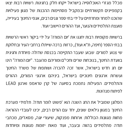
מכלל מגזרי האוכלוסייה בישראל ייקחו חלק בחגיגות. רשויות רבות יצאו
בקמפיינים תקשורתיים ובמקביל מסתיימות ההכנות של מגוון פעילויות
שהוכנו למחר ומחרתיים על ידי בתי ספר וגנים רבים, אגפי החינוך בעירייה,
מועצת התלמידים והנוער, ועד ההורים היישובי ועוד.
ברשויות מקומיות רבות יחגגו את 'יום המורה' על ידי ביקור ראשי הרשויות
בבתי הספר (חיפה, ת"א ועוד), כרזות ברכה שייתלו ברחבי העיר ובחלוקת
שי צנוע למורים. שבוע שעבר התקיימה בכנסת שדולה מיוחדת וחגיגית
בוועדת החינוך, בנוכחות שרים וחכי"ם ומוריהם מהעבר. "יום המורה" הינו
יום חג חדש בישראל, אשר זכה להכרה ושותפות של משרד החינוך
ועשרות ארגונים חינוכיים בישראל, ביניהם ארגוני המורים, ההורים
והתלמידים. הפעילות נתמכת בסיועה של קרן טראמפ וארגון LEAD
לפיתוח מנהיגות.
הסלוגן שמוביל את החג השנה הוא 'פשוט לומר תודה'. תלמידי מערכת
החינוך במגוון גילאים שונים, יחד עם הורים רבים, יכינו לעובדי ההוראה
מחוות מגוונות הכוללות: ארוחות מפנקות, שיעורי יוגה, מסאז'ים, מכתבי
תודה מתלמידים בהווה ובעבר, ועוד מאות יזומות מגוונות ומיוחדות