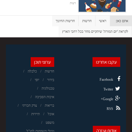
דעות
אתם כאן:
ראשי
חדשות
חדשות החינוך
לקראת 'יום המורה' שיתקיים מחר בכל רחבי הארץ
עקבו אחרינו
ערוצי תוכן
חדשות
כלכלה
Facebook
בידור
יופי
טכנולוגיה
Twitter
איכות הסביבה
Google+
בריאות
צדק חברתי
RSS
אוכל
תיירות
משפט
אודות ועזרה
טיולי משפחות לחו"ל