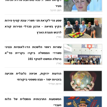
בעיר
דופק החינוך
שפע פרי לקראת חגי תשרי: עונת קטיף פירות
הקיץ בשיאה - ארגון מגדלי הפירות קורא
לרכוש תוצרת הארץ
בארץ
עשרות ראשי הלשכות הדו-לאומיות ונציגי
משרדי הממשלה ביקרו בקריית מד"א
ברמלה ונחשפו למוקד 101
בארץ
הודעות ירוקות, אכיפה גלובלית ופגיעה
בזכויות יסוד – מבט משפטי ביקורתי
הדופק הפלילי
המשמעות התרבותית והסמלית של הלוח
העברי