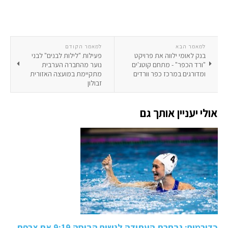
למאמר הבא
למאמר הקודם
בנק לאומי ילווה את פרויקט
פעילות "לילות לבנים" לבני
"ורד הכפר" - מתחם קוטג'ים
נוער מהחברה הערבית
ומדורגים במרכז כפר וורדים
מתקיימת במועצה האזורית
זבולון
אולי יעניין אותך גם
כדורמים: נבחרת העתודה לנשים הביסה 9:19 את צרפת