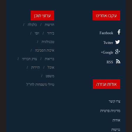
עקבו אחרינו
ערוצי תוכן
חדשות
כלכלה
Facebook
בידור
יופי
טכנולוגיה
Twitter
איכות הסביבה
Google+
בריאות
צדק חברתי
RSS
אוכל
תיירות
משפט
אודות ועזרה
טיולי משפחות לחו"ל
צרו קשר
מדיניות פרטיות
אודות
נגישות