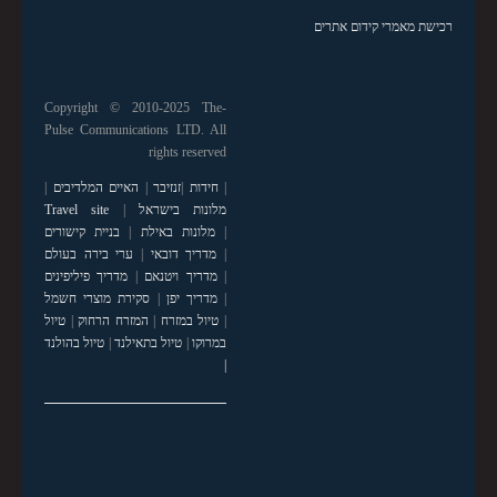
רכישת מאמרי קידום אתרים
Copyright © 2010-2025 The-
Pulse Communications LTD. All
rights reserved
|
חידות
|
זנזיבר
|
האיים המלדיבים
|
מלונות בישראל
|
Travel site
|
מלונות באילת
|
בניית קישורים
|
מדריך דובאי
|
ערי בירה בעולם
|
מדריך ויטנאם
|
מדריך פיליפינים
|
מדריך יפן
|
סקירת מוצרי חשמל
|
טיול במזרח
|
המזרח הרחוק
|
טיול
במרוקו
|
טיול בתאילנד
|
טיול בהולנד
|