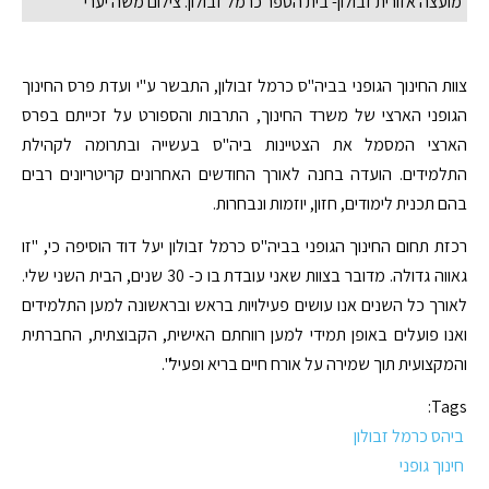
מועצה אזורית זבולון- בית הספר כרמל זבולון. צילום משה יערי
צוות החינוך הגופני בביה"ס כרמל זבולון, התבשר ע"י ועדת פרס החינוך
הגופני הארצי של משרד החינוך, התרבות והספורט על זכייתם בפרס
הארצי המסמל את הצטיינות ביה"ס בעשייה ובתרומה לקהילת
התלמידים. הועדה בחנה לאורך החודשים האחרונים קריטריונים רבים
בהם תכנית לימודים, חזון, יוזמות ונבחרות.
רכזת תחום החינוך הגופני בביה"ס כרמל זבולון יעל דוד הוסיפה כי, "זו
גאווה גדולה. מדובר בצוות שאני עובדת בו כ- 30 שנים, הבית השני שלי.
לאורך כל השנים אנו עושים פעילויות בראש ובראשונה למען התלמידים
ואנו פועלים באופן תמידי למען רווחתם האישית, הקבוצתית, החברתית
והמקצועית תוך שמירה על אורח חיים בריא ופעיל".
Tags:
ביהס כרמל זבולון
חינוך גופני