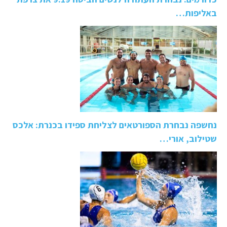
באליפות…
נחשפה נבחרת הספורטאים לצליחת ספידו בכנרת: אלכס
שטילוב, אורי…