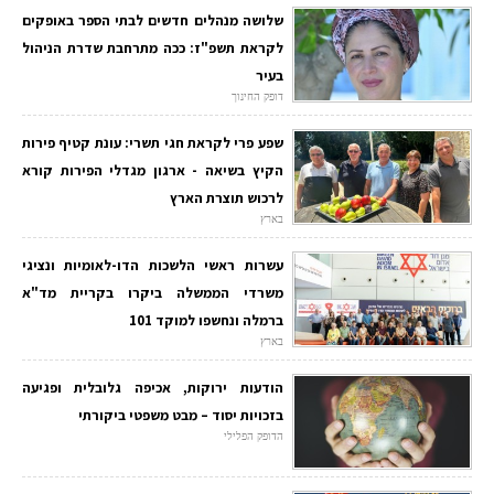
שלושה מנהלים חדשים לבתי הספר באופקים
לקראת תשפ"ז: ככה מתרחבת שדרת הניהול
בעיר
דופק החינוך
שפע פרי לקראת חגי תשרי: עונת קטיף פירות
הקיץ בשיאה - ארגון מגדלי הפירות קורא
לרכוש תוצרת הארץ
בארץ
עשרות ראשי הלשכות הדו-לאומיות ונציגי
משרדי הממשלה ביקרו בקריית מד"א
ברמלה ונחשפו למוקד 101
בארץ
הודעות ירוקות, אכיפה גלובלית ופגיעה
בזכויות יסוד – מבט משפטי ביקורתי
הדופק הפלילי