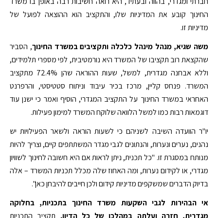
חברתי ומגדרי, בהווה ובעתיד, היא רואה חשיבות רבה באופן בו משרד
החינוך קובע את המדיניות שלו, והתקציב הוא ההוצאה לפועל של
מדיניות זו.
משה שגיא, מנהל מינהל כלכלה ותקציבים במשרד החינוך
, הסביר
שהקצאת רוב תקציבו של המשרד היא נורמטיבית, לפי מספרי תלמידים,
וללא אבחנה מגדרית, למשל, שעות ההוראה שהן 72.4% מתקציב
המשרד. פנחס קליין, מרכז בכיר עיבוד וניתוח סטטיסטי, והרפרנט
האחראי במשרד החינוך על התקציב המגדרי, הוסיף ואמר כי ישנן עוד
דוגמאות רבות כמו למשל הלוואה שלוקח המשרד למימון פעילות.
יו"ר הוועדה השיבה לשניהם כי לשעות הוראה ולשאר הפעילויות יש
נהנים, נערים ונערות, והנתונים לגבי מגדר המשתתפים קיים, וצריך להיות
מנותח במסגרת זו. "כל תכנית, ניתן לראות אם היא חשובה לחינוך לשוויון
מגדרי, או לקידום נערות, ומה האחוז שלה מכלל תכניות המשרד – אלה
בדיוק הדברים שמשקפים מדיניות קידום ולכן חייבים להיבחן כאן".
אי הבהירות לגבי השקעות משרד החינוך בתכניות, בחלוקה
מגדרית, חזרה ועלתה במהלכו של כל הדיון.
תקציב התכניות