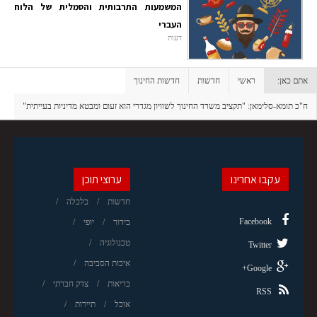
המשמעות התרבותית והסמלית של הלוח
העברי
דעות
אתם כאן:
ראשי
חדשות
חדשות החינוך
ח"כ תומא-סלימאן: "תקציב משרד החינוך לשוויון מגדרי הוא זעום ומבטא מדיניות בעייתית"
עקבו אחרינו
ערוצי תוכן
חדשות
כלכלה
Facebook
בידור
יופי
טכנולוגיה
Twitter
איכות הסביבה
Google+
בריאות
צדק חברתי
RSS
אוכל
תיירות