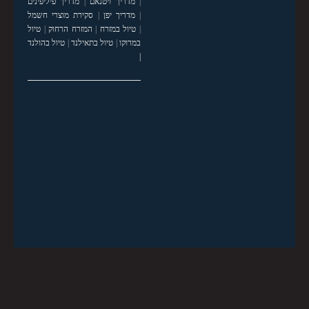
|
מדריך ויטנאם
|
מדריך פיליפינים
|
מדריך יפן
|
סקירת מוצרי חשמל
|
טיול במזרח
|
המזרח הרחוק
|
טיול
במרוקו
|
טיול בתאילנד
|
טיול בהולנד
|