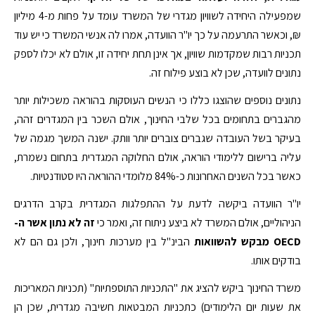
שמפעילה היחידה לשוויון מגדרי של המשרד עומד על פחות מ-4 מיליון
₪, וכאשר התרעמה על כך יו"ר הוועדה, אמרו לה אנשי המשרד כי יש עוד
תכניות רבות שמקדמות שוויון, אך אינן תחת יחידה זו, אולם לא יכלו לספק
נתונים לוועדה, שכן לא בוצע פילוח זה.
נתונים נוספים שהוצגו כללו כי הנשים העוסקות בהוראה משכילות יותר
מהגברים בתחומים בכל שלבי החינוך, אולם השכר בין המגדרים זהה,
בעיקר בשל העובדה שגברים צוברים יותר וותק. ישנה המשך מגמה של
עליה ברישום ללימודי הוראה, אולם החלוקה המגדרית בתחום נשמרת,
כאשר בכל השנים האחרונות כ-84% מלומדי ההוראה היו סטודנטיות.
יו"ר הוועדה ביקשה לדעת על ההתפלגות המגדרית בקרב הדרגים
הניהוליים, אולם המשרד לא ביצע ניתוח זה, ואמר כי
זה לא נתון אשר ה-
OECD מבקש להשוואות
הבינ"ל בין מערכות חינוך, ולכן גם הם לא
בודקים אותו.
משרד החינוך ביקש להציג את "התכניות התוספתיות" (תכניות המאריכות
את שעות יום הלימודים) כתכניות המבטאות חשיבה מגדרית, שכן הן