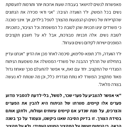
מאפשרות לנשים להישאר בעבודה שעות ארוכות יותר ותורמות לתעסוקת
נשים בכל המשק. יו"ר הוועדה הגיבה: "אני ודאי מכירה את הנתונים
שהקריירות של נשים הן הנפגעות מהצורך לטפל בילדים, אך אינני מוכנה
כי משרדים יציגו תכניות שהן לטובת כל המשפחה וכל הציבור, כתוכניות
לטובת נשים. אלה תכניות מבורכות, אבל לא על חשבון תקציבים
המופנים ישירות לקידום נשים ונערות".
יו"ר הוועדה, ח"כ תומא-סלימאן, סיכמה לאחר מכן את הדיון: "אנחנו עדיין
בתחילתו של תהליך ההבנה של משרדי הממשלה את משמעות הניתוח
המגדרי של התקציב. יחד עם זאת, אי אפשר להתעלם מכך שאחוז גדול
מאוד מתקציב המשרד לא נותח מגדרית כלל, וכן מה שנותח לא נעשה
בצורה מלאה".
"אי אפשר להצביע על פערי שכר, למשל, בלי לדעת להסביר מדוע
פערים אלו קיימים. מטרתו של הניתוח היא להבין את הפערים
והצרכים, על מנת שנדע אם קיימים עיוותים ועוולות, ולתקן אותם
במידת הצורך. זו בדיוק הסיבה שאנו ביקשנו, ונעמוד על כך בשנה
הבאה, כי הניתוח ייעשה על התקציב המוצע העתידי, ולא על תקציב