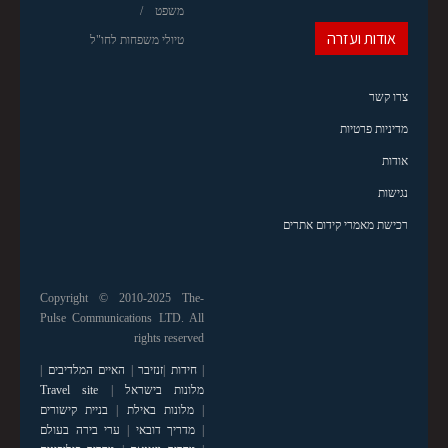
משפט
אודות ועזרה
טיולי משפחות לחו"ל
צרו קשר
מדיניות פרטיות
אודות
נגישות
רכישת מאמרי קידום אתרים
Copyright © 2010-2025 The-
Pulse Communications LTD. All
rights reserved
|
חידות
|
זנזיבר
|
האיים המלדיבים
|
מלונות בישראל
|
Travel site
|
מלונות באילת
|
בניית קישורים
|
מדריך דובאי
|
ערי בירה בעולם