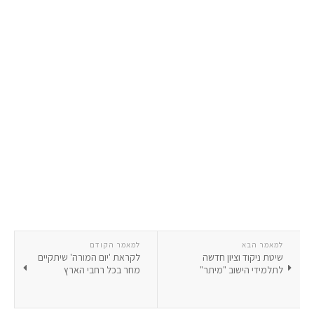
למאמר הבא
למאמר הקודם
שיטת ניקוד וציון חדשה
לקראת 'יום המורה' שיתקיים
לתלמידי הישוב "מיתר"
מחר בכל רחבי הארץ