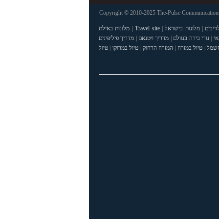
Copyright © 2010-2025 The-Pulse Communications 
דיבים
|
מלונות בישראל
|
Travel site
|
מלונות באילת
אי
|
ערי בירה בעולם
|
מדריך ויטנאם
|
מדריך פיליפינים
חשמל
|
טיול במזרח
|
המזרח הרחוק
|
טיול במרוקו
|
טיול