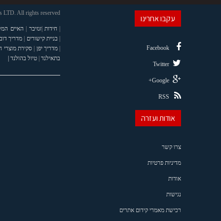
LTD. All rights reserved
עקבו אחרינו
|
חידות
|
זנזיבר
|
האיים המל
|
בניית קישורים
|
מדריך דוב
Facebook
|
מדריך יפן
|
סקירת מוצרי 
בתאילנד
|
טיול בהולנד |
Twitter
Google+
RSS
אודות ועזרה
צרו קשר
מדיניות פרטיות
אודות
נגישות
רכישת מאמרי קידום אתרים