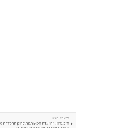
למאמר הבא
ח״כ גרמן: ״הוועדה המשותפת לחוק ההסדרה 