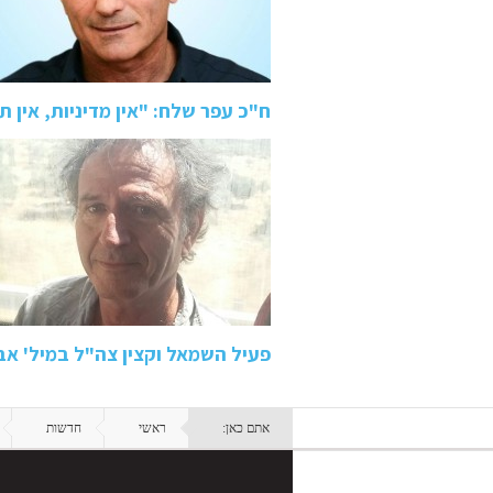
ח"כ עפר שלח: "אין מדיניות, אין 
פעיל השמאל וקצין צה"ל במיל' א
אתם כאן:
ראשי
חדשות