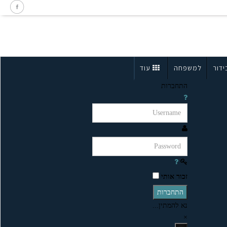
ידור
למשפחה
עוד
התחברות
זכור אותי
התחברות
נא להמתין...
×