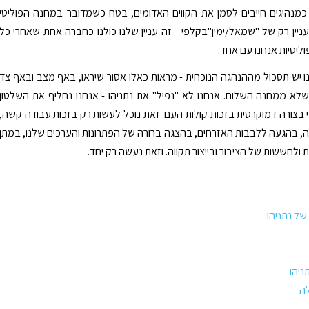
 כמנהיגים חייבים לסמן את הקווים האדומים, בטח כשמדובר במחנה הפוליטי
עניין רק של "שמאל/ימין"בקלפי - זה עניין שלנו כולנו כחברה אחת שאחרי כל
ליטיות אנחנו עם אחד.
 יש תסכול מההנהגה הנוכחית - מראות כאלו אסור שיראו, באף מצב ובאף צד
שלא ממחנה השלום. אנחנו לא "נפיל" את נתניהו - אנחנו נחליף את השלטון
 בצורה דמוקרטית בזכות קולות העם. זאת נוכל לעשות רק בזכות עבודה קשה,
, בהגעה ללבבות האזרחים, בהצגה ברורה של הפתרונות והערכים שלנו, במתן
ולחששות של הציבור ובייצור תקווה. וזאת נעשה רק יחד.
ל נתניהו
ניהו
ה