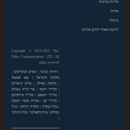
מדיניות פרטיות
אודות
נגישות
רכישת מאמרי קידום אתרים
Copyright © 2010-2025 The-
Pulse Communications LTD. All
rights reserved
|
חידות
|
זנזיבר
|
האיים המלדיבים
|
מלונות בישראל
|
Travel site
|
מלונות באילת
|
בניית קישורים
|
מדריך דובאי
|
ערי בירה בעולם
|
מדריך ויטנאם
|
מדריך פיליפינים
|
מדריך יפן
|
סקירת מוצרי חשמל
|
טיול במזרח
|
המזרח הרחוק
|
טיול
במרוקו
|
טיול בתאילנד
|
טיול בהולנד
|