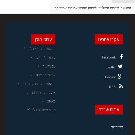
התנועה לאיכות השלטון: לפתוח מחדש את תיק אמנון כהן
עקבו אחרינו
ערוצי תוכן
חדשות
כלכלה
Facebook
בידור
יופי
טכנולוגיה
Twitter
איכות הסביבה
Google+
בריאות
צדק חברתי
RSS
אוכל
תיירות
משפט
אודות ועזרה
טיולי משפחות לחו"ל
צרו קשר