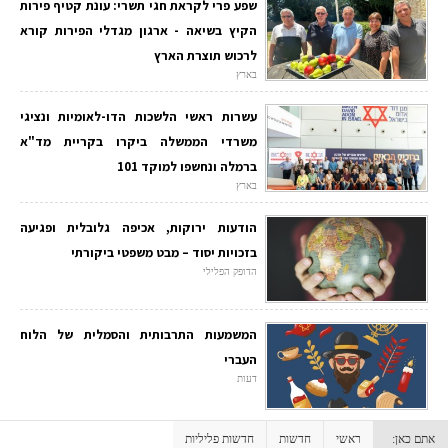
שפע פרי לקראת חגי תשרי: עונת קטיף פירות
הקיץ בשיאה - ארגון מגדלי הפירות קורא
לרכוש תוצרת הארץ
בארץ
עשרות ראשי הלשכות הדו-לאומיות ונציגי
משרדי הממשלה ביקרו בקריית מד"א
ברמלה ונחשפו למוקד 101
בארץ
הודעות ירוקות, אכיפה גלובלית ופגיעה
בזכויות יסוד – מבט משפטי ביקורתי
הדופק הפלילי
המשמעות התרבותית והסמלית של הלוח
העברי
דעות
אתם כאן:
ראשי
חדשות
חדשות פליליות