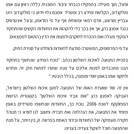
ופעל, תוך מעילה בתפקידו כנבחר ציבור. התוכנית כללה ראיון עם אותו
מולקנדוב, הקלטות ומידע רב ומטריד. אמנם גלוי וידוע כי מולקנדוב הינו
עבריין מורשע, אדם רמאי ומשחית אף על פי הודאתו, ובעל אינטרסים
כנגד אמנון כהן, אך אין בכך כדי להקהות את החשדות הקשים שהתחקיר
המקיף מעלה ואת ההכרח לחוקרם ולמצות את הדין בהתאם לממצאים.
על פי הפרסומים, המשטרה מודעת לחשדות והוחלט על סגירת התיק.
בפניית התנועה לאיכות השלטון נכתב: "נוכח המידע שנחשף בתחקיר
הננו מתכבדים לפנות אליכם על מנת שתורו לפתוח תיק זה מחדש
ולחקור אותו באופן יסודי וממצה, בכלל היבטיו. "
אין זה סוד שוועדת האות של התנועה למען איכות השלטון בישראל,
העניקה לאמנון כהן "אות אביר איכות השלטון" בקטגורית הרשות
המחוקקת לשנת 2006. נוכח כך, החשדות שנחשפו מטרידים באופן
מיוחד את התנועה, את הנהלתה ואת חבריה וחשוב לנו לוודא כי תנוהל
חקירה מעמיקה של החשדות ובירור האמת בפרשה זו, בין היתר, על מנת
שהתנועה תוכל לשקול צעדיה בעניינו.