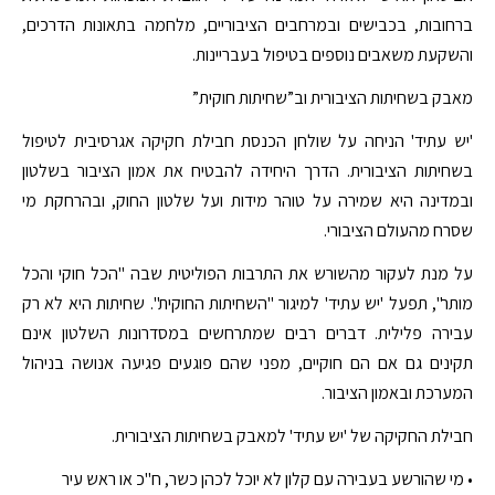
ברחובות, בכבישים ובמרחבים הציבוריים, מלחמה בתאונות הדרכים,
והשקעת משאבים נוספים בטיפול בעבריינות.
מאבק בשחיתות הציבורית וב”שחיתות חוקית”
'יש עתיד' הניחה על שולחן הכנסת חבילת חקיקה אגרסיבית לטיפול
בשחיתות הציבורית. הדרך היחידה להבטיח את אמון הציבור בשלטון
ובמדינה היא שמירה על טוהר מידות ועל שלטון החוק, ובהרחקת מי
שסרח מהעולם הציבורי.
על מנת לעקור מהשורש את התרבות הפוליטית שבה "הכל חוקי והכל
מותר", תפעל 'יש עתיד' למיגור "השחיתות החוקית". שחיתות היא לא רק
עבירה פלילית. דברים רבים שמתרחשים במסדרונות השלטון אינם
תקינים גם אם הם חוקיים, מפני שהם פוגעים פגיעה אנושה בניהול
המערכת ובאמון הציבור.
חבילת החקיקה של 'יש עתיד' למאבק בשחיתות הציבורית.
• מי שהורשע בעבירה עם קלון לא יוכל לכהן כשר, ח"כ או ראש עיר