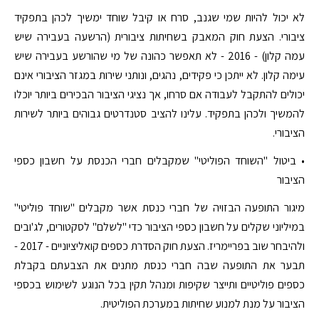
לא יכול להיות שמי שגנב, סרח או קיבל שוחד ימשיך לכהן בתפקיד
ציבורי. הצעת חוק המאבק בשחיתות ציבורית (הרשעה בעבירה שיש
עמה קלון) - 2016 - לא תאפשר כהונה של מי שהורשע בעבירה שיש
עימה קלון. לא ייתכן כי פקידים, נהגים, ונותני שירות במגזר הציבורי אינם
יכולים להתקבל לעבודה אם סרחו, אך נציגי הציבור הבכירים ביותר יוכלו
להמשיך ולכהן בתפקיד. עלינו להציב סטנדרטים גבוהים ביותר לשירות
הציבורי.
• ביטול "השוחד הפוליטי" שמקבלים חברי הכנסת על חשבון כספי
הציבור
מיגור התופעה הבזויה של חברי כנסת אשר מקבלים "שוחד פוליטי"
במיליוני שקלים על חשבון כספי הציבור כדי "לשלם" לסקטורים, לג'ובים
ולהיבחר שוב בפריימריז. הצעת חוק הסדרת כספים קואליציוניים - 2017 -
תבער את התופעה שבה חברי כנסת מתנים את הצבעתם בקבלת
כספים פוליטיים ותייצר שקיפות ומנהל תקין בכל הנוגע לשימוש בכספי
הציבור על מנת למנוע שחיתות במערכת הפוליטית.