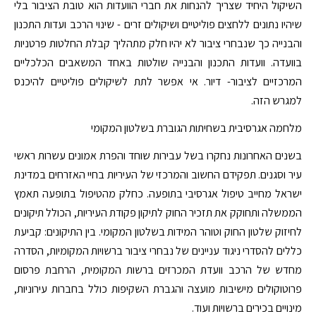
השיקול היחיד שצריך להנחות את חברי הוועדות הוא טובת הציבור בלי
שיהיו נתונים ללחצים פוליטיים ושיקולים זרים - שינוי הרכב ועדות התכנון
והבנייה כך שנבחרי ציבור לא יהיו חלק מתהליך קבלת החלטות פרטניות
בוועדה. וועדות התכנון והבנייה שולטות באחד המשאבים הכלכליים
המרכזיים לציבור- דיור. אי אפשר לתת לשיקולים פוליטיים להיכנס
למגרש הזה.
מלחמה אגרסיבית בשחיתות הגוברת בשלטון המקומי
בשנים האחרונות נחקרו בשל עבירות שוחד והפרת אמונים עשרות ראשי
עיר וסגנים. תפקידם החשוב והמרכזי של העיריות בחיי האזרחים במדינת
ישראל מחייב טיפול אגרסיבי בתופעה. כחלק מהטיפול בתופעה תאמץ
הממשלה ותחוקק את תזכיר החוק לתיקון פקודת העיריות, הכולל תיקונים
לחיזוק שלטון החוק וטוהר המידות בשלטון המקומי. בין התיקונים: קביעת
כללים להסדרי ניגוד עניינים של נבחרי ציבור ברשויות המקומיות, הסדרה
מחדש של הרכב וועדת המכרזים ברשות המקומית, הרחבת פרסום
פרוטוקולים מישיבות מועצה והגברת השקיפות כולל בחברות עירוניות,
מינויים בכירים ברשויות ועוד.