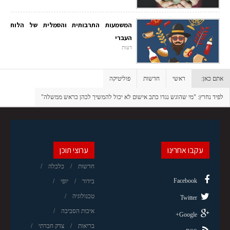
המשמעות התרבותית והסמלית של הלוח
העברי
דעות
אתם כאן:
ראשי
חדשות
פוליטיקה
לפיד נחרץ: "מי שהוגש נגדו כתב אישום לא יכול להמשיך לכהן כראש ממשלה"
עקבו אחרינו
ערוצי תוכן
חדשות
כלכלה
Facebook
בידור
יופי
טכנולוגיה
Twitter
איכות הסביבה
Google+
בריאות
צדק חברתי