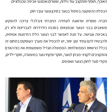
האוכף, תוסיף ותתקצב עוד ניידות, שוטרים ואמצעי אכיפה טכנולוגיים.
הכפלת ההשקעה בטיפול בנוער בסיכון ונוער עובר חוק
חברה מוסרית שדואגת לעתידה החברתי והכלכלי צריכה להשקיע
משאבים בבני הנוער שנמצאים בסכנת הידרדרות לעבריינות ולא רק
באכיפה וענישה. על מנת לאפשר לבני הנוער הללו הזדמנות אמיתית,
ולהבטיח להם עתיד טוב יותר, יש להכפיל את מערך העוסקים בתחום זה
בכלל הרשויות הממשלתיות. הממשלה תגדיל משמעותית את כוח האדם
והתקציבים לקציני מבחן לנוער, חוקרי ופקחי נוער במשטרה, חוקרי ילדים,
פקידי סעד לחוק הנוער ושופטים.