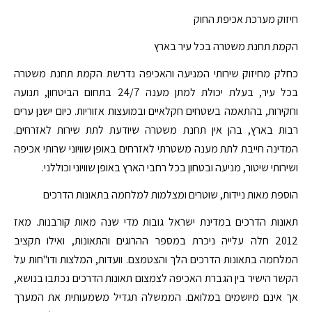
חיזוק מערכת אכיפת החוק
הקמת תחנת משטרה בכל עיר בארץ
כחלק מחיזוק שירותי המניעה והאכיפה נדרשת הקמת תחנת משטרה
בכל עיר, בעלת יכולת למתן מענה 24/7 בתחום הביטחון, תנועה
וחקירות, בהתאמה בשטחים חקלאיים ובמועצות אזוריות. כיום ישנן ערים
רבות בארץ, בהן אין תחנת משטרה שיודעת לתת שירות לאזרחים.
המדינה חייבת לתת מענה משטרתי לאזרחים באופן שוויוני שרותי אכיפה
ושירותי שיטור, מניעה ובטחון בכל רחבי הארץ באופן שוויוני וכוללני.
הוספת מאות ניידות, שוטרים ומצלמות למלחמה בתאונות הדרכים
תאונות הדרכים במדינת ישראל גובות מדי שנה מאות קורבנות. מאז
2012 חלה עלייה ניכרת במספר ההרוגים והתאונות, ואילו תקציב
המלחמה בתאונות הדרכים הלך והצטמצם. וועדות, המלצות ודו"חות על
הקשר הישיר בין הגברת האכיפה לצמצום תאונות הדרכים נכתבו בנושא,
אך אינם מיושמים במלואם. הממשלה תגדיל משמעותית את המערך