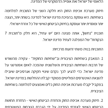
הלאומי של ישראל ואת אופייה הדמוקרטי של המדינה.
חיזוק מערכת אכיפת החוק היא חלקה השני של התוכנית למלחמה
בשחיתות. היא עוסקת בהפיכת מדינת ישראל למדינה בטוחה יותר, הגונה
יותר ומוסרית יותר ועוסקת בחיזוק הביטחון האישי של כל אזרח ישראלי.
תוכנית "נחשון", אותה מציגה היום 'יש עתיד', היא חלק מ"תוכנית 7
הנקודות" של המפלגה לעתיד מדינת ישראל.
התוכניות בנויה משתי זרועות מרכזיות:
1. המאבק בשחיתות הציבורית וב"שחיתות החוקית" - עקירה מהשורש
של תרבות השחיתות הציבורית והשלטונית שהפכה לאיום אסטרטגי על
מדינת ישראל. כדי להגיע לכך נקדם שינויי חקיקה אגרסיביים שיובילו
להוצאת האינטרסים הפוליטיים ממוקדי קבלת ההחלטות במדינת ישראל.
במקביל יקבלו מערכות אכיפת החוק כלים ואמצעים למלחמה בשחיתות
הציבורית.
2. חיזוק מערכת אכיפת החוק והחזרת הביטחון האישי - החזרת תחושת
הביטחון האישי לאזרחי המדינה על ידי הגברת הנוכחות המשטרתית