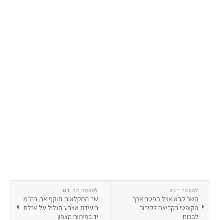
למאמר הבא
למאמר הקודם
השר קרא אצל הפטריארך
שר החקלאות תוקף את רה"מ
הקופטי בקריאה לקירוב
בועידת אצבע הגליל על אזלת
לבבות
יד בפיתוח הצפון