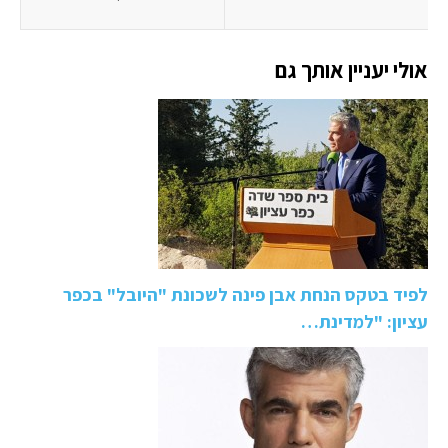
אולי יעניין אותך גם
לפיד בטקס הנחת אבן פינה לשכונת "היובל" בכפר
עציון: "למדינת…