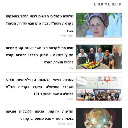
עדכונים אחרונים
שלושה מנהלים חדשים לבתי הספר באופקים
לקראת תשפ"ז: ככה מתרחבת שדרת הניהול
בעיר
דופק החינוך
שפע פרי לקראת חגי תשרי: עונת קטיף פירות
הקיץ בשיאה - ארגון מגדלי הפירות קורא
לרכוש תוצרת הארץ
בארץ
עשרות ראשי הלשכות הדו-לאומיות ונציגי
משרדי הממשלה ביקרו בקריית מד"א
ברמלה ונחשפו למוקד 101
בארץ
הודעות ירוקות, אכיפה גלובלית ופגיעה
בזכויות יסוד – מבט משפטי ביקורתי
הדופק הפלילי