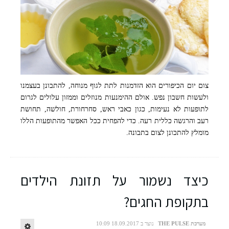
צום יום הכיפורים הוא הזדמנות לתת לגוף מנוחה, להתבונן בעצמנו
תה צמחים (צילום:יח"צ)
ולעשות חשבון נפש. אולם ההימנעות מנוזלים וממזון עלולים לגרום
לתופעות לא נעימות, כגון כאבי ראש, סחרחורת, חולשה, תחושת
רעב והרגשה כללית רעה. כדי להפחית ככל האפשר מהתופעות הללו
מומלץ להתכונן לצום בתבונה.
כיצד נשמור על תזונת הילדים
בתקופת החגים?
מערכת THE PULSE
נוצר ב 18.09.2017 10:09