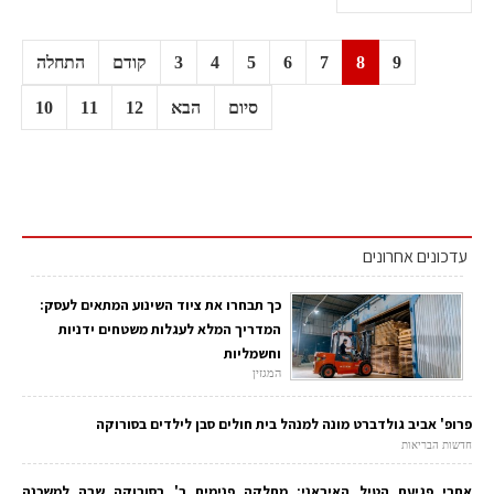
9
8
7
6
5
4
3
קודם
התחלה
סיום
הבא
12
11
10
עדכונים אחרונים
כך תבחרו את ציוד השינוע המתאים לעסק:
המדריך המלא לעגלות משטחים ידניות
וחשמליות
המגזין
פרופ' אביב גולדברט מונה למנהל בית חולים סבן לילדים בסורוקה
חדשות הבריאות
אחרי פגיעת הטיל האיראני: מחלקה פנימית ב' בסורוקה שבה למשכנה