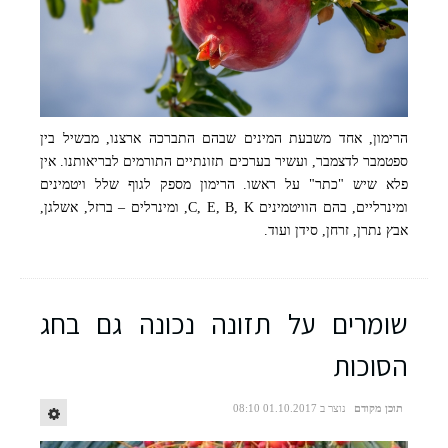
הרימון, אחד משבעת המינים שבהם התברכה ארצנו, מבשיל בין
צילום: רשת שקדיה
ספטמבר לדצמבר, ועשיר בערכים תזונתיים התורמים לבריאותנו. אין
פלא שיש "כתר" על ראשו. הרימון מספק לגוף שלל ויטמינים
ומינרליים, בהם הוויטמינים C, E, B, K, ומינרלים – ברזל, אשלגן,
אבץ נתרן, זרחן, סידן ועוד.
שומרים על תזונה נכונה גם בחג
הסוכות
תוכן מקודם
נוצר ב 01.10.2017 08:10