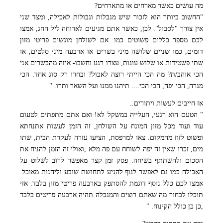
מה עושים כאשר מארחים או מתארחים?
"החשוב ביותר הוא לזכור שיש מגבלות וגבולות לאכילה, ומצד שני
אין צורך "לסבול". לכן, כאשר אתם מגיעים לארוחה ליל החג, אמצו
לכם מספר כללים פשוטים כמו: אם לשולחן מוגשים פריטי מזון
דומים, כמו שניים שלושה מיני בשרים או ארבעה מיני סלטים, או
שתי פשטידות או שלוש עוגות, עצרו רגע וחשבו- איזה מהבשרים אני
הכי אוהב/ת? מה הכי הייתי רוצה לאכול? ובחרו רק סוג אחד. הכי
מגרה, הכי יפה, הכי הכי.... תיהנו ממנו ועל השאר ותרו. "
אז חייבים לעשות ויתורים..
" הטעם הוא רגעי, העלייה במשקל לא! ואם אתם מתפתים לטעום
עוד ועוד מכל מזון המונח על השולחן, זה הזמן לעשות אתנחתא
ופשוט לזוז מהמקום. צאו למרפסת, הציעו עזרה לעקרת הבית, שתו
מים, זכרו שאין זה יפה לשוחח עם פה מלא ,ואולי זה הזמן להניח את
הסכום ולהשתתף בשיחה. פסק זמן קצר מאפשר לרוב לשלוט על
האכילה כמו גם לאפשר לגוף להגיע לתחושת שובע וליהנות מאוכל.
אמצו לכם כלל נוסף דוגמת להסתפק בארבעה פריטי מזון בלבד. אזי
תוכלו לבחור מה שאתם רוצים והמגבלה תהיה ארבעה פריטים בלבד
,כן כן כולל הקינוח. "