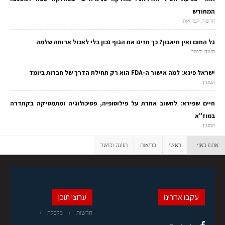
המחודש
חדשות הבריאות
גל החום ואין תיאבון? כך תזינו את הגוף נכון בלי לאכול ארוחה שלמה
תזונה וכושר
ישראל פיגא: למה אישור ה-FDA הוא רק תחילת הדרך של חברות ביומד
המגזין
חיים שפירא: לחשוב אחרת על פילוסופיה, פסיכולוגיה ומתמטיקה בקתדרה
במוז"א
המגזין
אתם כאן:
ראשי
בריאות
תזונה וכושר
עקבו אחרינו
ערוצי תוכן
חדשות
כלכלה