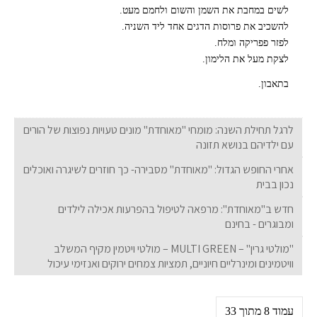
לשים במחבת את השמן והשום ולחמם מעט.
להשכיב את פרוסות הדגים אחד ליד השניה.
לפזר פפריקה ומלח.
לצקת מעל את הלימון.
בתאבון.
לרגל תחילת השנה: מומחי "מאוחדת" מונים טעויות נפוצות של הורים
עם ילדיהם בנושא תזונה
אחרי החופש הגדול: "מאוחדת" מסבירה- כך חוזרים לשיגרה ואוכלים
נכון בבית
חדש ב"מאוחדת": מרפאה לטיפול בהפרעות אכילה לילדים
ומבוגרים - בחינם
"מולטי גרין" – MULTI GREEN – מולטי ויטמין מקיף המשלב
וויטמינים ומינרליים חיוניים, תמציות צמחים ירוקים ואנזימי עיכול
עמוד 8 מתוך 33