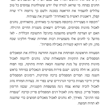
החגים בפתח. מי שדואג לגזרה שלו יודע ששולחנות עמוסים כל טוב
עלולים להעמיד את הדיאטה בסכנה ולשם כך נרתמה ד"ר שרה
קפלן, דיאטנית ראשית מ"מאוחדת" להעניק את עצותיה.
"תקופה זו מצטיירת כתקופה משמינה כי מארחים, מתארחים, נוהגים
לאכול מזונות מסוימים, מטיילים ויוצאים משגרת החיים הרגילה.
האם יש הצדקה לחשוש מהשמנה בחגים? התשובה הכללית - לא!
מדוע? כי לחגים אלו משמעיות רבות ואחרות שאולי חלקינו שכח
מהן, והן לאו דווקא קשורות באכילה מופרזת".
הסעודה הראשונה הפותחת את השנה החדשה כוללת את המאכלים
המסמלים את התקוות והמשאלות שלנו. נוהגים לדוגמה לאכול
מזונות מתוקים על מנת שהשנה הבאה תהיה מתוקה, כמו תפוח
בדבש, או חלה בדבש. ישנם פירות מסוימים הנאכלים במיוחד בראש
השנה כמו: תמרים המסמלים ברכה ומתיקות, רימונים המסמלים
פריון וריבוי מצוות כריבוי הגרגירים שיש בפרי זה. בעדות המזרח נהוג
לאכול לוביה שהוא צמח גינה ממשפחת הקטניות, שכמו הרימון
מסמל פריון. בנוסף נהוג לאכול דגים המסמלים פריון וברכה "שנפרה
כמו הדגים". מאידך, לא נוהגים לאכול מאכלים חמוצים כדי שהשנה
לא תהיה חמוצה.