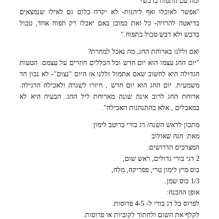
ומה עם התפוח בדבש?
"אפשר לאוכלו ואף ליהנות- לא יקרה כלום גם לאילו שנמצאים
בדיאטה להרזיה- כל זאת כמובן באם יאכלו רק תפוח אחד, טבול
בדבש ולא דבש טבול בתפוח."
ואם זללנו בארוחת החג, מה נאכל למחרת?
"יום החג עצמו הוא יום חדש וכל הכללים חוזרים על עצמם. הטעות
הגדולה היא לחשוב שאם אתמול זללנו אז היום "נצום"- לא נכון חד
משמעית. יום החג הוא יום חדש , חיזרו לשגרה ולאכילה הרגילה.
ארוחת החג לרוב אינה שונה מארוחת ליל החג. הבעיה היא לא
במאכלים , אלא בהתנהגות האכילה".
מתכון לראש השנה/ דג בורי ברוטב לימון
מאת: חנה שאולוב
המצרכים הדרושים:
2 דגי בורי גדולים, ראש שום,
כוס מיץ לימון טרי, פפריקה, מלח,
1/3 כוס שמן.
אופן ההכנה:
לפרוס כל דג בורי ל- 4-5 פרוסות.
לקלף את השום ולחתוך לקוביות או פרוסות.