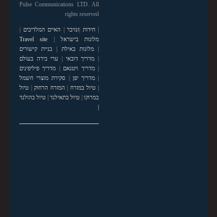
Pulse Communications LTD. All
rights reserved
|
חידות
|
זנזיבר
|
האיים המלדיבים
|
מלונות בישראל
|
Travel site
|
מלונות באילת
|
בניית קישורים
|
מדריך דובאי
|
ערי בירה בעולם
|
מדריך ויטנאם
|
מדריך פיליפינים
|
מדריך יפן
|
סקירת מוצרי חשמל
|
טיול במזרח
|
המזרח הרחוק
|
טיול
במרוקו
|
טיול בתאילנד
|
טיול בהולנד
|