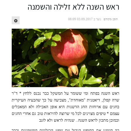
ראש השנה ללא זלילה והשמנה
תוכן מקודם
נוצר ב 03.09.2017 08:09
מילון התיאבון (צילום: סטודיו כותרת)
ראש השנה בפתח ומי ששומר על המשקל כבר נכנס ללחץ * ד"ר
שרה קפלן, דיאטנית "מאוחדת", מצביעה על כך שהבעיה העיקרית
ניתן לשמור על המשקל גם בחג
בחגים עם ארוחות החג הדשנות היא אופן האכילה ולא המאכלים
עצמם * טיפים מצוינים לכל מי שרוצה להיראות טוב גם אחרי החגים
וכמובן מתכון לראש השנה.. שנהיה לראש ולא לזנב
רק סיימנו את החופש הגדול עם שפע הבילויים המשמינים וכבר