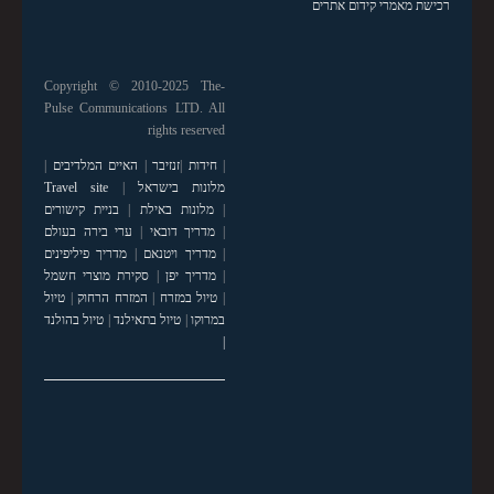
רכישת מאמרי קידום אתרים
Copyright © 2010-2025 The-
Pulse Communications LTD. All
rights reserved
|
חידות
|
זנזיבר
|
האיים המלדיבים
|
מלונות בישראל
|
Travel site
|
מלונות באילת
|
בניית קישורים
|
מדריך דובאי
|
ערי בירה בעולם
|
מדריך ויטנאם
|
מדריך פיליפינים
|
מדריך יפן
|
סקירת מוצרי חשמל
|
טיול במזרח
|
המזרח הרחוק
|
טיול
במרוקו
|
טיול בתאילנד
|
טיול בהולנד
|