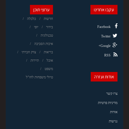
עקבו אחרינו
ערוצי תוכן
חדשות
כלכלה
Facebook
בידור
יופי
טכנולוגיה
Twitter
איכות הסביבה
Google+
בריאות
צדק חברתי
RSS
אוכל
תיירות
משפט
אודות ועזרה
טיולי משפחות לחו"ל
צרו קשר
מדיניות פרטיות
אודות
נגישות