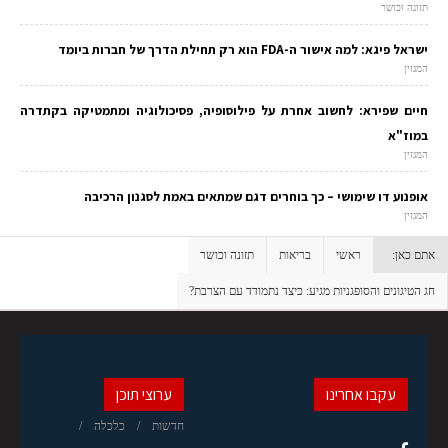
תזונה וכושר
ישראל פיגא: למה אישור ה-FDA הוא רק תחילת הדרך של חברות ביומד
המגזין
חיים שפירא: לחשוב אחרת על פילוסופיה, פסיכולוגיה ומתמטיקה בקתדרה
במוז"א
המגזין
אופנוע דו שימושי – כך בוחרים דגם שמתאים באמת לסגנון הרכיבה
המגזין
אתם כאן:
ראשי
בריאות
תזונה וכושר
חג הטיגונים והסופגניות מגיע: כיצד נתמודד עם הצרבת?
עקבו אחרינו
ערוצי תוכן
חדשות
כלכלה