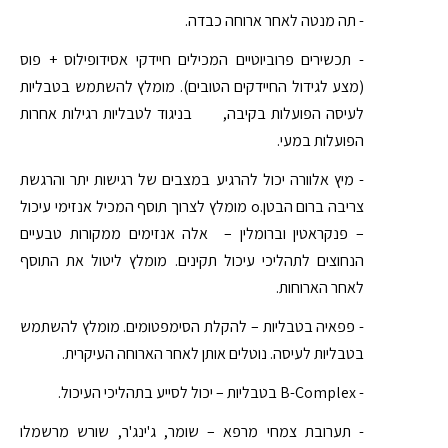
- תה מנטה לאחר ארוחה כבדה.
- תכשירים פרוביוטיים המכילים חיידקי אסידופילוס + פוס
(מצע לגידול החיידקים הטובים). מומלץ להשתמש בטבליות
לעיסה הפועלות בקיבה, בניגוד לטבליות רגילות אחרות
הפועלות במעי.
- מיץ אלוורה יכול להרגיע במצבים של רגישות יתר והרגשת
צריבה ברום הבטן.o מומלץ לצרוך תוסף המכיל אנזימי עיכול
– פנקראטין וברומלין – אלה אנזימים ממקורות טבעיים
הנחוצים לתהליכי עיכול תקינים. מומלץ ליטול את התוסף
לאחר הארוחות.
- פפאיה בטבליות – להקלת הסימפטומים. מומלץ להשתמש
בטבליות לעיסה. נוטלים אותן לאחר הארוחה העיקרית.
- B-Complex בטבליות – יכול לסייע בתהליכי העיכול.
- תערובת צמחי מרפא – שומר, ג'ינג'ר, שורש מרשמלו