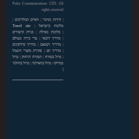
Pulse Communications LTD. All
rights reserved
|
חידות
|
זנזיבר
|
האיים המלדיבים
|
מלונות בישראל
|
Travel site
|
מלונות באילת
|
בניית קישורים
|
מדריך דובאי
|
ערי בירה בעולם
|
מדריך ויטנאם
|
מדריך פיליפינים
|
מדריך יפן
|
סקירת מוצרי חשמל
|
טיול במזרח
|
המזרח הרחוק
|
טיול
במרוקו
|
טיול בתאילנד
|
טיול בהולנד
|