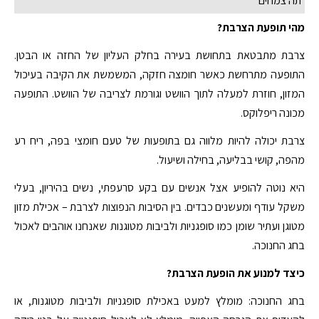
תה צמחים
מהי תופעת הצרבת?
צרבת מתבטאת בתחושת בעירה בחלק העליון של החזה או הבטן.
התופעה מתרחשת כאשר חומצה חזקה, המשמשת את הקיבה בעיכול
המזון, חוזרת למעלה לתוך הוושט וגורמת לצריבה של הוושט. התופעה
מכונה ריפלוקס.
צרבת יכולה להיות מלווה גם בתופעות של טעם חומצי בפה, ריח רע
מהפה, קושי בבליעה, בחילה ושיעול.
היא נוטה להופיע אצל אנשים עם בקע סרעפתי, נשים בהיריון, בעלי
משקל עודף ומעשנים כבדים. בין הסיבות הנפוצות לצרבת – אכילת מזון
מטוגן ועתיר שומן כמו סופגניות ולביבות מטוגנות שאנחנו אוהבים לאכול
בחג החנוכה.
כיצד למנוע את הופעת הצרבת?
בחג החנוכה: מומלץ למעט באכילת סופגניות ולביבות מטוגנות, או