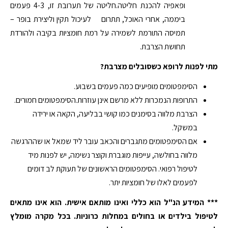
ופאפיה להכנת חליטה.חליטה של תערובת זו, 4-3 פעמים
ביממה, אחרי האוכל, תתרום לעיכול תקין וליצירת בופר –
תמיסה התורמת לשמירה על רמת חומציות בקיבה ולהורדת
תחושת הצרבת.
מתי לפנות לרופא כשסובלים מצרבת?
הסימפטומים מופיעים כמה פעמים בשבוע.
התרופות הנמכרות ללא מרשם אינן עוזרות.הסימפטומים חמורים.
הצרבת מלווה בסימנים כמו קושי בבליעה, הקאה או ירידה
במשקל.
אם הסימפטומים מתגברים והכאב עובר ליד שמאל או שההרגשה
מלווה בחולשה, עייפות מוגברת וקוצר נשימה, יש לפנות מיד
לטיפול רפואי. הסימפטומים הראשונים של תעוקת לב דומים
לפעמים לאלו של חומציות יתר.
*** המידע הנ"ל הוא כללי ואינו מותאם אישית. הוא אינו מתאים
לטיפול בילדים או בחולים במחלות כרוניות. בכל מקרה מומלץ