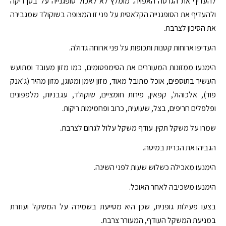
להעדיף את הגרסה האפויה. מומלץ לא לאכול סופגנייה על בטן ריקה
ולהעדיף את הסופגנייה הקלאסית על פני זו המצופה בשוקולד שמגבירה
את הסיכון לצרבת.
העדיפו ארוחות קטנות ותכופות על פני ארוחה גדולה.
הימנעו ממזונות המעוררים את הסימפטומים, כמו מזון מעובד ומתועש
העשיר בתוספים, אוכל מתובל מאוד, מזון שמן ומטוגן, מזון מהיר (ג'אנק
פוד), אלכוהול, קפאין, פירות חומציים, שוקולד, עגבניות, מלפפונים
ופלפלים חריפים, בצל, שעועית, כרוב ופחמימות ריקות.
שמרו על משקל תקין. עודף משקל עלול לגרום לצרבת.
הגביהו את הכרית במיטה.
הימנעו מאכילה כשלוש שעות לפני השינה.
הימנעו משכיבה לאחר האוכל.
בצעו פעילות גופנית, שכן היא מסייעת בשמירה על המשקל ועוזרת
במניעת המשקל העודף, המעורר צרבת.