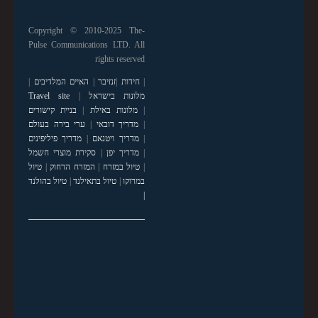
Copyright © 2010-2025 The-
Pulse Communications LTD. All
rights reserved
|
חידות
|
זנזיבר
|
האיים המלדיבים
|
מלונות בישראל
|
Travel site
|
מלונות באילת
|
בניית קישורים
|
מדריך דובאי
|
ערי בירה בעולם
|
מדריך ויטנאם
|
מדריך פיליפינים
|
מדריך יפן
|
סקירת מוצרי חשמל
|
טיול במזרח
|
המזרח הרחוק
|
טיול
במרוקו
|
טיול בתאילנד
|
טיול בהולנד
|