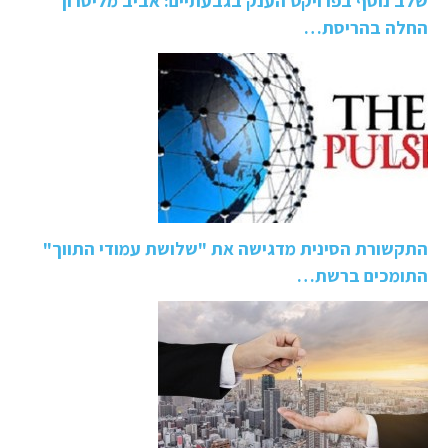
שלב נוסף בפרויקט הענק בגבעתיים: אביב מליסרון
החלה בהריסת…
התקשורת הסינית מדגישה את "שלושת עמודי התווך"
התומכים ברשת…