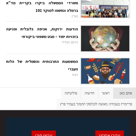
משרדי הממשלה ביקרו בקריית מד"א
ברמלה ונחשפו למוקד 101
בארץ
הודעות ירוקות, אכיפה גלובלית ופגיעה
בזכויות יסוד – מבט משפטי ביקורתי
הדופק הפלילי
המשמעות התרבותית והסמלית של הלוח
העברי
דעות
אתם כאן:
ראשי
חדשות
פוליטיקה
פריימריז בעבודה: מאשה לובלסקי תתמוך בעמיר פרץ
עקבו אחרינו
ערוצי תוכן