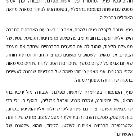
חה"כ עמיר פרץ, המתמודד על ראשות מפלגת 'העבודה' ערך אמש
מפגש עם עשרות מתומכיו בהרצליה, בסיומו הגיע לביקור במאהל מחאת
האוהלים בהרצליה.
פרץ, שזכה לקבלת פנים נלהבת, אמר כי:" בשבועות האחרונים החברה
הישראלית זועקת ברחובות ומביעה מיאוס מהמדיניות הקפיטליסטית של
ממשלת הליכוד, שהגדילה את הפערים החברתיים ושחקה את מעמד
הביניים. אני מאושר לשמוע כי מושגים כמו צדק חברתי ומדינת רווחה,
שאותם אני פועל לקדם במשך שנים רבות הפכו להיות שגורים בפי מאות
אלפי מפגינים. אני מאמין כי זוהי סיומה של המדיניות שנתנה לעשירים
בתקווה שהרווחה תטפטף למטה".
פרץ, המתמודד בפריימריז לראשות מפלגת העבודה מול יריביו בוזי
הרצוג, שלי יחימוביץ', עמרם מצנע ואראל מרגלית, הוסיף כי: "כי כדי
שהמציאות תשתנה צריך גם שינוי פוליטי שיתלווה אליו והוא יגיע בקרוב,
בזה אין ספק. מפלגת העבודה בתחילת המסע לעיצוב מחדש של היותה
אלטרנטיבה חברתית אמיתית לשלטון הליכוד, שהוא שלטונם של
העשירים."