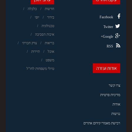
חדשות
כלכלה
Facebook
בידור
יופי
טכנולוגיה
Twitter
איכות הסביבה
Google+
בריאות
צדק חברתי
RSS
אוכל
תיירות
משפט
אודות ועזרה
טיולי משפחות לחו"ל
צרו קשר
מדיניות פרטיות
אודות
נגישות
רכישת מאמרי קידום אתרים