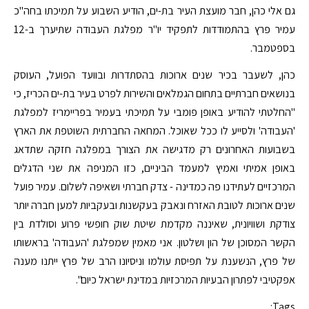
גם אלי כהן, חבר מועצת העיר בת-ים, הודיע השבוע על תמיכתו בחה"כ
עמיר פרץ בהתמודדות לתפקיד יו"ר מפלגת העבודה שתיערך ב-12
בספטמבר.
כהן, לשעבר בכיר שנים ארוכות בהסתדרות ובוועד הפועל, העוסק
בנושאים חברתיים בתחום הגמלאים והשירות לפרט בעיר בת-ים הכריז, כי
"החלטתי להודיע באופן פומבי על תמיכתי בעמיר בפריימריז למפלגת
'העבודה' ולסייע לו ככל שאוכל. המחאה החברתית השוטפת את הארץ
בשבועות האחרונים רק מדגישה את הצורך במפלגה חזקה שתדאג
באופן אמיתי ואמיץ למעמד הביניים, כזו המניפה את שני הדגלים
המרכזיים לעתידנו פה כמדינה - צדק חברתי ושאיפה לשלום. עמיר פועל
שנים ארוכות לטובת האזרח ונאבק בעקשנות ובעקביות למען חברה יותר
צודקת ושוויונית, שאיננה מקדמת שיטת שוק חופשי פרוע וסולדת בין
הקשר המסוכן של הון ושלטון. אני מאמין שמפלגת 'העבודה' בראשותו
של פרץ, הנשענת על תפיסת עולמו וניסיונו הרב של פרץ ייתנו מענה
אפקטיבי לפתרון הבעיות המרכזיות במדינת ישראל כיום".
Tags: