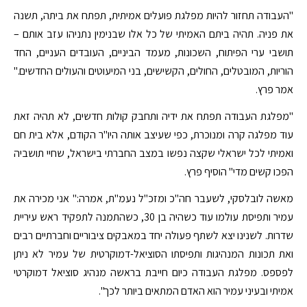
"העבודה תחזור להיות מפלגת פועלים אמיתית, תפתח את ביתה, תשנה
את פניה. תהיה ביתם האמיתי של כל אלו שבנימין נתניהו עזב אותם –
תושבי ערי הפיתוח, השכונות, מעמד הביניים, העובדים העניים, החד
הוריות, המובטלים, החולים, הקשישים, בני המיעוטים והעולים החדשים."
אמר פרץ.
"מפלגת העבודה תפתח את ידיה ותחבק קולות חדשים, לא תהיה זאת
עוד מפלגה קרה ומנוכרת, כפי שעיצב אותה היו"ר הקודם, אלא בית חם
ואמיתי לכל ישראלי שקצה נפשו במצב החברתי בישראל, שחיי תושביה
הפכו קשים מדי" הוסיף פרץ.
מאשה לובלסקי, לשעבר חה"כ ומזכ"ל נעמ"ת, אמרה:" אני מכירה את
עמיר ותפיסת עולמו עוד כשהיה בן 30, כשהתמנה לתפקיד ראש עיריית
שדרות. לשנינו יצא לשתף פעולה יחד במאבקים ציבוריים וחברתיים רבים
ואת תכונות המנהיגות ותפיסתו הסוציאל-דמוקרטית של עמיר לא ניתן
לפספס. מפלגת העבודה כיום חייבת בראשה מנהיג סוציאל דמוקרטי
אמיתי ובעיני עמיר הוא האדם המתאים ביותר לכך".