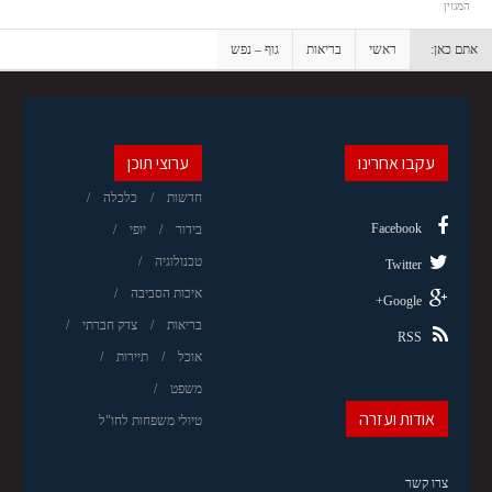
המגזין
אתם כאן:
ראשי
בריאות
גוף – נפש
עקבו אחרינו
ערוצי תוכן
חדשות
כלכלה
Facebook
בידור
יופי
טכנולוגיה
Twitter
איכות הסביבה
Google+
בריאות
צדק חברתי
RSS
אוכל
תיירות
משפט
אודות ועזרה
טיולי משפחות לחו"ל
צרו קשר