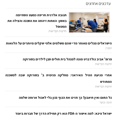
עדכונים אחרונים
תגובה אלרגית חריפה כמעט הסתיימה
באסון: האחות זיהתה את הסכנה והצילה את
המטופל
חדשות הבריאות
הישראלים מגלים מאוחר מדי שהם משלמים אלפי שקלים מיותרים על הלוואות
המגזין
פרופ' אביב גולדברט מונה למנהל בית חולים סבן לילדים בסורוקה
חדשות הבריאות
אחרי פגיעת הטיל האיראני: מחלקה פנימית ב' בסורוקה שבה למשכנה
המחודש
חדשות הבריאות
גל החום ואין תיאבון? כך תזינו את הגוף נכון בלי לאכול ארוחה שלמה
תזונה וכושר
ישראל פיגא: למה אישור ה-FDA הוא רק תחילת הדרך של חברות ביומד