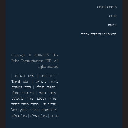
מדיניות פרטיות
אודות
נגישות
רכישת מאמרי קידום אתרים
Copyright © 2010-2025 The-
Pulse Communications LTD. All
rights reserved
|
חידות
|
זנזיבר
|
האיים המלדיבים
|
מלונות בישראל
|
Travel site
|
מלונות באילת
|
בניית קישורים
|
מדריך דובאי
|
ערי בירה בעולם
|
מדריך ויטנאם
|
מדריך פיליפינים
|
מדריך יפן
|
סקירת מוצרי חשמל
|
טיול במזרח
|
המזרח הרחוק
|
טיול
במרוקו
|
טיול בתאילנד
|
טיול בהולנד
|