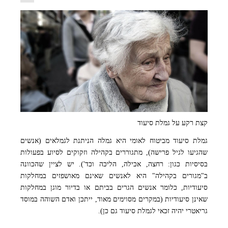
קצת רקע על גמלת סיעוד
גמלת סיעוד מביטוח לאומי היא גמלה הניתנת לגמלאים (אנשים
שהגיעו לגיל פרישה), מתגוררים בקהילה וזקוקים לסיוע בפעולות
בסיסיות כגון: רחצה, אכילה, הליכה וכד'). יש לציין שהכוונה
ב"מגורים בקהילה" היא לאנשים שאינם מאושפזים במחלקות
סיעודיות, כלומר אנשים הגרים בביתם או בדיור מוגן במחלקות
שאינן סיעודיות (במקרים מסוימים מאוד, ייתכן ואדם השוהה במוסד
גריאטרי יהיה זכאי לגמלת סיעוד גם כן).