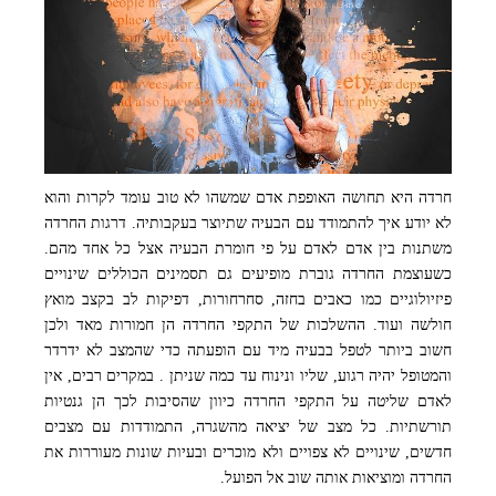
חרדה היא תחושה האופפת אדם שמשהו לא טוב עומד לקרות והוא
כל מה שצריך לדעת על טיפול בחרדה
לא יודע איך להתמודד עם הבעיה שתיוצר בעקבותיה. דרגות החרדה
משתנות בין אדם לאדם על פי חומרת הבעיה אצל כל אחד מהם.
כשעוצמת החרדה גוברת מופיעים גם תסמינים הכוללים שינויים
פיזיולוגיים כמו כאבים בחזה, סחרחורות, דפיקות לב בקצב מואץ
חולשה ועוד. ההשלכות של התקפי החרדה הן חמורות מאד ולכן
חשוב ביותר לטפל בבעיה מיד עם הופעתה כדי שהמצב לא ידרדר
והמטופל יהיה רגוע, שליו ונינוח עד כמה שניתן . במקרים רבים, אין
לאדם שליטה על התקפי החרדה כיוון שהסיבות לכך הן גנטיות
תורשתיות. כל מצב של יציאה מהשגרה, התמודדות עם מצבים
חדשים, שינויים לא צפויים ולא מוכרים ובעיות שונות מעוררות את
החרדה ומוציאות אותה שוב אל הפועל.