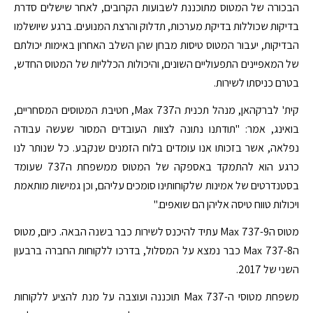
הבכורה של המטוס מתוכננת לשבועות הקרובים, לאחר שישלים סדרת
בדיקות שכוללות בדיקת מערכות, תדלוק והרצת המנועים. ברגע שיושלמו
הבדיקות, יעבור המטוס טיסות מבחן שהן השלב האחרון באימות יכולתם
של המאפיינים התפעוליים השונים, והיכולות הכלליות של המטוס החדש,
בטרם כניסתו לשירות.
קית' לברקהאן, מנהל תכנית ה737 Max, חטיבת המטוסים המסחריים,
בואינג, אמר: "תודתנו נתונה לצוות העובדים המסור שעשה עבודה
נפלאה, אשר בזכותו אנו עומדים בלוח הזמנים שנקבע. כל שנותר לנו
כרגע הוא להתמקד באספקה של המטוס ממשפחת ה737 שעומד
בסטנדרטים של אמינות שלקוחותינו סומכים עליהם, וכן גמישות מותאמת
ויכולות טווח טיסה אליהן הם שואפים."
מטוס ה737-9 Max עתיד להיכנס לשירות כבר בשנה הבאה. כיום, מטוס
ה737-8 Max כבר נמצא על המסלול, בדרכו ללקוחות החברה ברבעון
השני של 2017.
משפחת מטוסי ה-737 Max תוכננה ועוצבה על מנת להציע ללקוחות