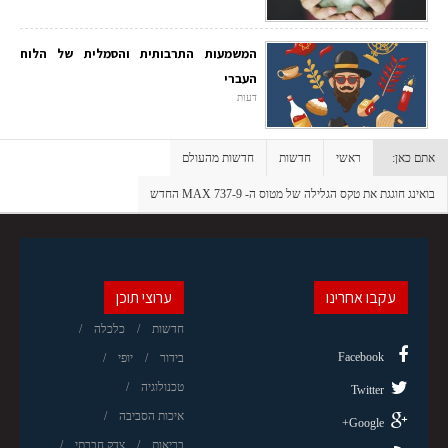
המשמעות התרבותית והסמלית של הלוח
העברי
דעות
אתם כאן:
ראשי
חדשות
חדשות מהעולם
בואינג חוגגת את טקס הגלילה של מטוס ה- 737-9 MAX החדש
עקבו אחרינו
ערוצי תוכן
חדשות
כלכלה
Facebook
בידור
יופי
טכנולוגיה
Twitter
איכות הסביבה
Google+
בריאות
צדק חברתי