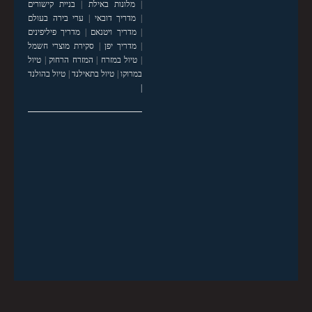
|
מלונות באילת
|
בניית קישורים
|
מדריך דובאי
|
ערי בירה בעולם
|
מדריך ויטנאם
|
מדריך פיליפינים
|
מדריך יפן
|
סקירת מוצרי חשמל
|
טיול במזרח
|
המזרח הרחוק
|
טיול
במרוקו
|
טיול בתאילנד
|
טיול בהולנד
|