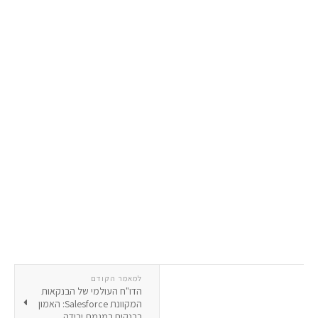
למאמר הקודם
הדו"ח העולמי של הבנקאות
המקוונת Salesforce: האמון
בבנקים במגמת ירידה