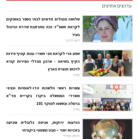
עדכונים אחרונים
שלושה מנהלים חדשים לבתי הספר באופקים
לקראת תשפ"ז: ככה מתרחבת שדרת הניהול
בעיר
דופק החינוך
שפע פרי לקראת חגי תשרי: עונת קטיף פירות
הקיץ בשיאה - ארגון מגדלי הפירות קורא
לרכוש תוצרת הארץ
בארץ
עשרות ראשי הלשכות הדו-לאומיות ונציגי
משרדי הממשלה ביקרו בקריית מד"א
ברמלה ונחשפו למוקד 101
בארץ
הודעות ירוקות, אכיפה גלובלית ופגיעה
בזכויות יסוד – מבט משפטי ביקורתי
הדופק הפלילי