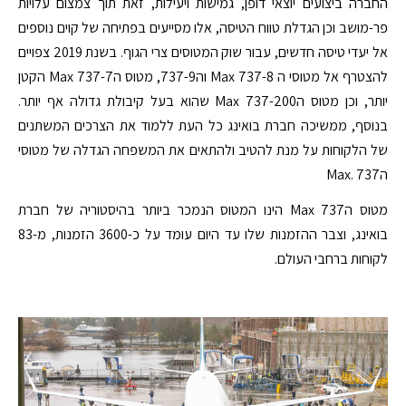
החברה ביצועים יוצאי דופן, גמישות ויעילות, זאת תוך צמצום עלויות
פר-מושב וכן הגדלת טווח הטיסה, אלו מסייעים בפתיחה של קוים נוספים
אל יעדי טיסה חדשים, עבור שוק המטוסים צרי הגוף. בשנת 2019 צפויים
להצטרף אל מטוסי ה Max 737-8 וה737-9, מטוס הMax 737-7 הקטן
יותר, וכן מטוס הMax 737-200 שהוא בעל קיבולת גדולה אף יותר.
בנוסף, ממשיכה חברת בואינג כל העת ללמוד את הצרכים המשתנים
של הלקוחות על מנת להטיב ולהתאים את המשפחה הגדלה של מטוסי
ה737 .Max
מטוס ה737 Max הינו המטוס הנמכר ביותר בהיסטוריה של חברת
בואינג, וצבר ההזמנות שלו עד היום עומד על כ-3600 הזמנות, מ-83
לקוחות ברחבי העולם.