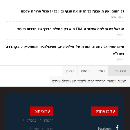
גל החום ואין תיאבון? כך תזינו את הגוף נכון בלי לאכול ארוחה שלמה
תזונה וכושר
ישראל פיגא: למה אישור ה-FDA הוא רק תחילת הדרך של חברות ביומד
המגזין
חיים שפירא: לחשוב אחרת על פילוסופיה, פסיכולוגיה ומתמטיקה בקתדרה
במוז"א
המגזין
אתם כאן:
ראשי
בריאות
המגזין
הצעות נישואין: המדריך המלא לתכנון רגע מושלם ומרגש
עקבו אחרינו
ערוצי תוכן
חדשות
כלכלה
Facebook
בידור
יופי