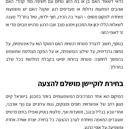
כדאי לשאול: האם בן או בת הזוג נוחים עם חשיפה מול קהל? האם
אוהבים הפתעות גדולות או מעדיפים רגע שקט? האם יש משמעות
מיוחדת למקום מסוים – העיר בה הכירו, חוף ילדות, טיול בחו״ל? מענה
לשאלות הללו יכוון את התכנון וימנע מצב שבו הרגע מרגיש מבוים מדי או
זר לאופי הזוגי.
בנוסף, חשוב להגדיר מטרות רגשיות: האם המוקד הוא על אינטימיות, על
מחווה גרנדיוזית, על שילוב המשפחה, או על הפקה מצולמת שתשמש
בהמשך לחתונה. מטרות ברורות יסייעו בקבלת החלטות בכל שלב
בתהליך.
בחירת לוקיישן מושלם להצעה
המיקום הוא אחד המרכיבים המשמעותיים ביותר בתכנון. בישראל קיים
מגוון רחב של אפשרויות: חופים ומצוקים, גגות עירוניים עם נוף אורבני,
אתרי טבע בגליל ובנגב, מסעדות שף, מלונות בוטיק ואפילו בתים פרטיים
שעוברים התאמה מיוחדת לערב ההצעה. כל בחירה יוצרת אווירה אחרת
ומשפיעה על אופי הרגע.