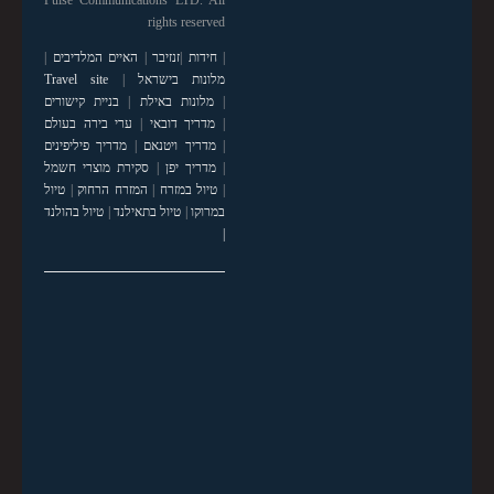
Pulse Communications LTD. All
rights reserved
|
חידות
|
זנזיבר
|
האיים המלדיבים
|
מלונות בישראל
|
Travel site
|
מלונות באילת
|
בניית קישורים
|
מדריך דובאי
|
ערי בירה בעולם
|
מדריך ויטנאם
|
מדריך פיליפינים
|
מדריך יפן
|
סקירת מוצרי חשמל
|
טיול במזרח
|
המזרח הרחוק
|
טיול
במרוקו
|
טיול בתאילנד
|
טיול בהולנד
|