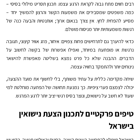
רבים חווים מתח גבוה לקראת הרגע עצמו. תכנון תסריט מילולי בסיסי –
כמה משפטים שמסבירים את משמעות הקשר והרצון להמשיך יחד –
מסייע להפחית לחץ. אין צורך בנאום ארוך; אותנטיות והבעה כנה של
רגשות משמעותיות יותר מניסוח מושלם.
כדאי להיערך גם לתרחישים פחות צפויים: איחור, מזג אוויר קיצוני, תגובה
נרגשת או מופתעת במיוחד, ואפילו אפשרות של בקשה לחשוב על
הדברים. ההבנה שלא כל פרט נמצא בשליטה מאפשרת להישאר
נינוחים יותר ולהתמקד בחוויה עצמה.
שיחה מקדימה כללית על עתיד משותף, בלי לחשוף את מועד ההצעה,
יכולה לצמצם פערי ציפיות. כך נמנעת תחושה של הפתעה מוחלטת למי
שעוד לא חשב על נישואים, ונוצר בסיס רגשי יציב יותר לרגע המרגש.
טיפים פרקטיים לתכנון הצעת נישואין
בישראל
בישראל מומלץ להתחשב בעונות השנה, בחגים ובאילוצי תנועה. בקיץ יש