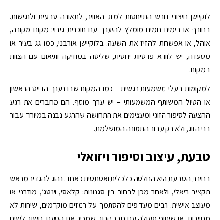
לוקיישן חיצוני דורש התייחסות למזג האוויר, לתאורה טבעית ולנגישות.
בחורף או בימים חמים מומלץ להיערך עם תוכנית גיבוי: מקום מקורה,
אוהל, או אפשרות להזיז את השעה. בלוקיישן אורבני, כמו גג בעיר או
מסעדה, יש לוודא פרטיות יחסית, שליטה במוזיקה ותיאום עם הצוות
במקום.
למקומות בעלי משמעות רגשית – כמו המקום שבו נערך הדייט הראשון
או הטיול המשותף המשמעותי – יש ערך מוסף. הם מחברים את רגע
ההצעה לסיפור הזוגי ומעצימים את התחושה שהרגע נבנה במיוחד עבור
בני הזוג, ולא רק עבור התמונה המושלמת.
טבעת, עיצוב וסיפור ויזואלי
בחירת הטבעת היא החלטה כלכלית ואסתטית כאחד. נהוג להגדיר מראש
תקציב ריאלי, ולאחר מכן לבחור בין סגנונות: קלאסי, וינטג׳, מודרני או
מעוצב אישית. רבים מעדיפים להסתמך על רמזים מוקדמים, שיחות לא
מחייבות, או שיתוף פעולה עם חבר קרוב שמכיר את הטעם. חשוב לשים