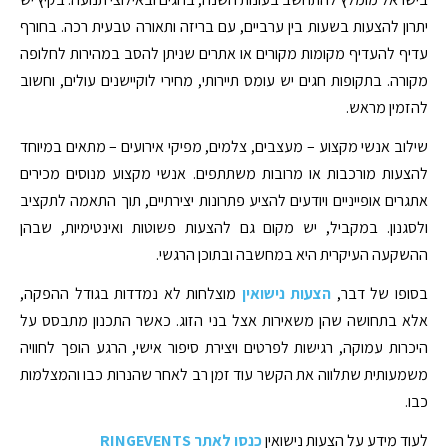
יתרון להצעות בשעות בין ערביים, עם בריזה ותאורה טבעית רכה. בחורף
עדיף להעדיף מקומות מקורים או אתרים שניתן להסב במהירות לחלופה
מקורה. בתקופות חגים יש עומס תיירותי, מחירי לוקיישנים עולים, וחשוב
להזמין מראש.
שילוב אנשי מקצוע – מעצבים, צלמים, מפיקי אירועים – מתאים במיוחד
להצעות מורכבות או מרובות משתתפים. אנשי מקצוע מנוסים מכירים
אתגרים אופייניים ויודעים להציע פתרונות יצירתיים, תוך התאמה לתקציב
ולסגנון. במקביל, יש מקום גם להצעות פשוטות ואינטימיות, שבהן
ההשקעה העיקרית היא במחשבה ובתוכן הרגשי.
בסופו של דבר,
הצעות נישואין
מוצלחות לא נמדדות בגודל ההפקה,
אלא בתחושה שהן משאירות אצל בני הזוג. כאשר התכנון מתבסס על
היכרות עמוקה, רגישות לפרטים ויצירת סיפור אישי, הרגע הופך לחוויה
משמעותית שתלווה את הקשר עוד זמן רב לאחר שהנרות כבו והמצלמות
כבו.
לעוד מידע על הצעות נישואין
כנסו לאתר RINGEVENTS