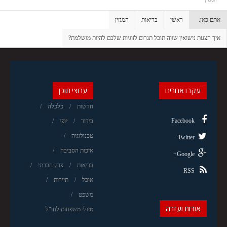
אתם כאן:
ראשי
בריאות
המגזין
איך הצעת נישואין שווה תוכל תגרום לזוגיות שלכם להיות מושלמת?
עקבו אחרינו
ערוצי תוכן
חדשות
כלכלה
Facebook
בידור
יופי
טכנולוגיה
Twitter
איכות הסביבה
Google+
בריאות
צדק חברתי
RSS
אוכל
תיירות
משפט
אודות ועזרה
טיולי משפחות לחו"ל