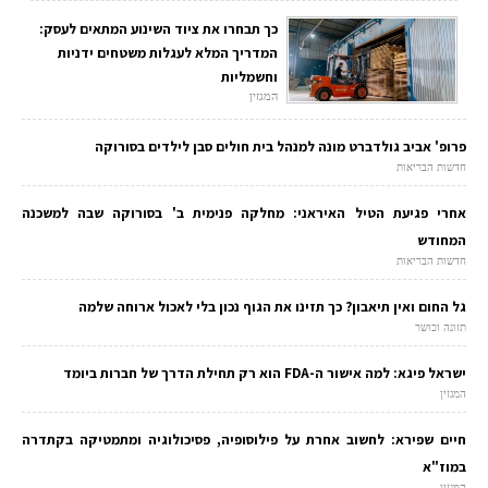
כך תבחרו את ציוד השינוע המתאים לעסק:
המדריך המלא לעגלות משטחים ידניות
וחשמליות
המגזין
פרופ' אביב גולדברט מונה למנהל בית חולים סבן לילדים בסורוקה
חדשות הבריאות
אחרי פגיעת הטיל האיראני: מחלקה פנימית ב' בסורוקה שבה למשכנה
המחודש
חדשות הבריאות
גל החום ואין תיאבון? כך תזינו את הגוף נכון בלי לאכול ארוחה שלמה
תזונה וכושר
ישראל פיגא: למה אישור ה-FDA הוא רק תחילת הדרך של חברות ביומד
המגזין
חיים שפירא: לחשוב אחרת על פילוסופיה, פסיכולוגיה ומתמטיקה בקתדרה
במוז"א
המגזין