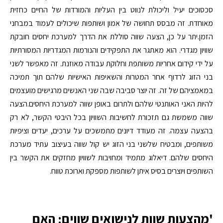
סכסוכים יעיל וליכולת לנווט בין העליות והמורדות של החיים כחזית
מאוחדת. זה מבסס תחושה של אמון ושותפות שיכולים לעמוד במבחני
הזמן.יתר על כן, הצעה שווה סוללת את הדרך למערכת יחסים חובקת
שוויון מגדרי. הוא מאתגר את התפקידים והנורמות המגדריות המסורתיות
על ידי קידום אחריות משותפת וחלוקת עבודה מאוזנת. זה מאפשר לשני
בני הזוג לרדוף אחר המטרות והשאיפות האישיות שלהם תוך תמיכה
במאמציהם של זה. זה יוצר סביבה שבה שני האנשים מרגישים מועצמים
להיות האני האותנטי שלהם ולתרום באופן שווה למערכת היחסים.הצעה
שווה משמשת גם תזכורת לחשיבות השוויון בכל היבטי הקשר, לא רק
בהצעה עצמה. זה מעודד דיונים מתמשכים על ערכים, יעדים וציפיות
משותפים, ומבטיח שלשני בני הזוג יש קול שווה בעיצוב עתיד מערכת
היחסים שלהם. דיאלוג מתמיד ומחויבות לשוויון מחזקים את הקשר בין
השותפים ויוצרים בסיס איתן לשותפות מספקת וארוכת טווח.
'מהצעות שוות לנישואים שווים: האם