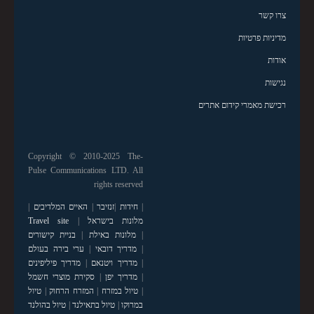
צרו קשר
מדיניות פרטיות
אודות
נגישות
רכישת מאמרי קידום אתרים
Copyright © 2010-2025 The-
Pulse Communications LTD. All
rights reserved
|
חידות
|
זנזיבר
|
האיים המלדיבים
|
מלונות בישראל
|
Travel site
|
מלונות באילת
|
בניית קישורים
|
מדריך דובאי
|
ערי בירה בעולם
|
מדריך ויטנאם
|
מדריך פיליפינים
|
מדריך יפן
|
סקירת מוצרי חשמל
|
טיול במזרח
|
המזרח הרחוק
|
טיול
במרוקו
|
טיול בתאילנד
|
טיול בהולנד