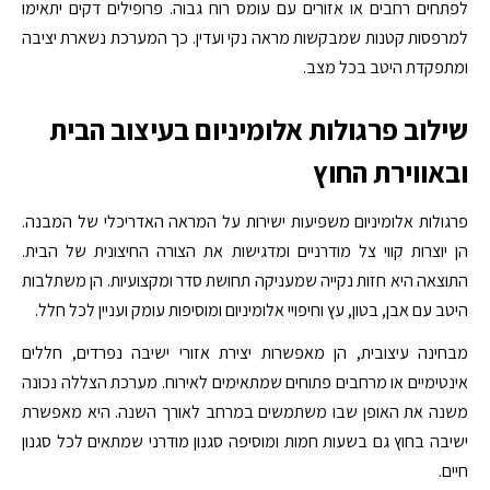
לפתחים רחבים או אזורים עם עומס רוח גבוה. פרופילים דקים יתאימו
למרפסות קטנות שמבקשות מראה נקי ועדין. כך המערכת נשארת יציבה
ומתפקדת היטב בכל מצב.
שילוב פרגולות אלומיניום בעיצוב הבית
ובאווירת החוץ
פרגולות אלומיניום משפיעות ישירות על המראה האדריכלי של המבנה.
הן יוצרות קווי צל מודרניים ומדגישות את הצורה החיצונית של הבית.
התוצאה היא חזות נקייה שמעניקה תחושת סדר ומקצועיות. הן משתלבות
היטב עם אבן, בטון, עץ וחיפויי אלומיניום ומוסיפות עומק ועניין לכל חלל.
מבחינה עיצובית, הן מאפשרות יצירת אזורי ישיבה נפרדים, חללים
אינטימיים או מרחבים פתוחים שמתאימים לאירוח. מערכת הצללה נכונה
משנה את האופן שבו משתמשים במרחב לאורך השנה. היא מאפשרת
ישיבה בחוץ גם בשעות חמות ומוסיפה סגנון מודרני שמתאים לכל סגנון
חיים.