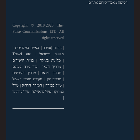
רכישת מאמרי קידום אתרים
Copyright © 2010-2025 The-
Pulse Communications LTD. All
rights reserved
|
חידות
|
זנזיבר
|
האיים המלדיבים
|
מלונות בישראל
|
Travel site
|
מלונות באילת
|
בניית קישורים
|
מדריך דובאי
|
ערי בירה בעולם
|
מדריך ויטנאם
|
מדריך פיליפינים
|
מדריך יפן
|
סקירת מוצרי חשמל
|
טיול במזרח
|
המזרח הרחוק
|
טיול
במרוקו
|
טיול בתאילנד
|
טיול בהולנד
|