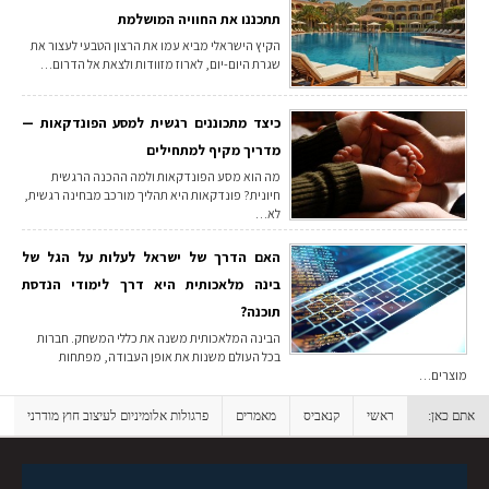
תתכננו את החוויה המושלמת
הקיץ הישראלי מביא עמו את הרצון הטבעי לעצור את
שגרת היום-יום, לארוז מזוודות ולצאת אל הדרום…
כיצד מתכוננים רגשית למסע הפונדקאות —
מדריך מקיף למתחילים
מה הוא מסע הפונדקאות ולמה ההכנה הרגשית
חיונית? פונדקאות היא תהליך מורכב מבחינה רגשית,
לא…
האם הדרך של ישראל לעלות על הגל של
בינה מלאכותית היא דרך לימודי הנדסת
תוכנה?
הבינה המלאכותית משנה את כללי המשחק. חברות
בכל העולם משנות את אופן העבודה, מפתחות
מוצרים…
אתם כאן:
ראשי
קנאביס
מאמרים
פרגולות אלומיניום לעיצוב חוץ מודרני