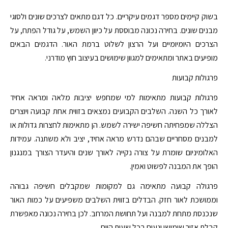
בשוק קיימים מספר דגמים עיקריים. כל דגם מתאים לצרכים שונים ולסוגי
מבנים שונים. בחירה נכונה מבוססת על כיוון השמש, על גודל הפתח, על
הצרכים היומיומיים ועל הרצון לשלוט ברמת האור. הדגמים הבאים
מופיעים באתר ומתאימים למגוון שימושים בעיצוב חוץ מודרני.
פרגולות קבועות
פרגולות קבועות מתאימות למי שמחפש יציבות מלאה ומראה אחיד
לאורך כל השנה. השלבים הקבועים נמצאים בזווית אחת קבועה ויוצרים
הצללה שמפחיתה חשיפה ישירה לשמש. הן מתאימות לחצרות גדולות או
למבנים מסחריים שבהם נדרש מראה אחיד, יציב ולא משתנה. עמידות
האלומיניום שומרת על צורה נקייה לאורך שנים והיעדר הצורך במנגנון
הופך את המבנה לפשוט ואמין.
פרגולה קבועה מתאימה גם למקומות שמקבלים חשיפה גבוהה
וממושכת לאור חזק. הבדלים בזווית השלבים משפיעים על כמות האור
שנכנסת מתחת למבנה ועל תחושת המרחב. לכן בחירה נכונה מאפשרת
קבלת אזור שימושי ונעים בכל שעות היום.