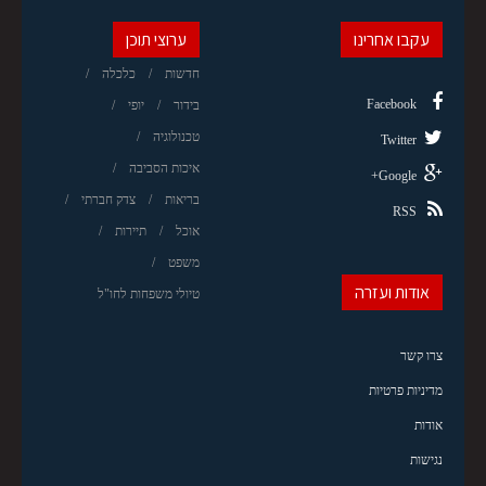
עקבו אחרינו
ערוצי תוכן
חדשות
כלכלה
Facebook
בידור
יופי
טכנולוגיה
Twitter
איכות הסביבה
Google+
בריאות
צדק חברתי
RSS
אוכל
תיירות
משפט
אודות ועזרה
טיולי משפחות לחו"ל
צרו קשר
מדיניות פרטיות
אודות
נגישות