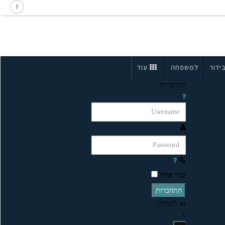
ידור
למשפחה
עוד
התחברות
זכור אותי
התחברות
נא להמתין...
×