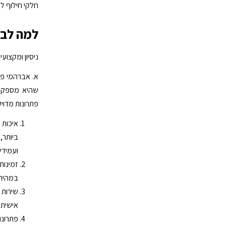
חלקי חילוף ל
למה לבח
ניסיון ומקצועי
א. אברהמי פו
שהיא מספקת.
פתרונות מדויק
איכות 
ביותר,
ועמידי
זמינות
במהירו
שירות 
אישית 
פתרונו