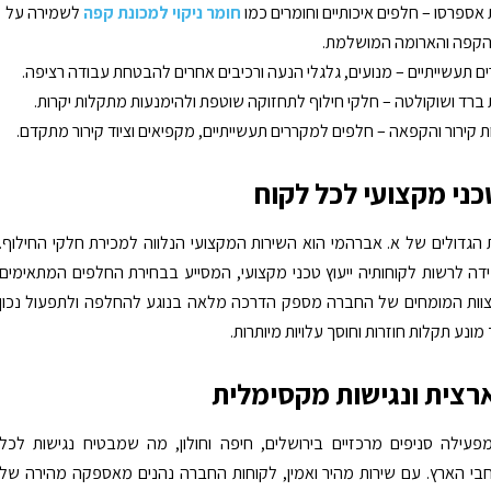
 אספרסו – חלפים איכותיים וחומרים כמו
חומר ניקוי למכונת קפה
לשמירה על
הקפה והארומה המושלמת.
ם תעשייתיים – מנועים, גלגלי הנעה ורכיבים אחרים להבטחת עבודה רציפה.
 ברד ושוקולטה – חלקי חילוף לתחזוקה שוטפת ולהימנעות מתקלות יקרות.
 קירור והקפאה – חלפים למקררים תעשייתיים, מקפיאים וציוד קירור מתקדם.
כני מקצועי לכל לקוח
 הגדולים של א. אברהמי הוא השירות המקצועי הנלווה למכירת חלקי החילוף.
 לרשות לקוחותיה ייעוץ טכני מקצועי, המסייע בבחירת החלפים המתאימים
צוות המומחים של החברה מספק הדרכה מלאה בנוגע להחלפה ולתפעול נכון
 מונע תקלות חוזרות וחוסך עלויות מיותרות.
רצית ונגישות מקסימלית
פעילה סניפים מרכזיים בירושלים, חיפה וחולון, מה שמבטיח נגישות לכל
בי הארץ. עם שירות מהיר ואמין, לקוחות החברה נהנים מאספקה מהירה של