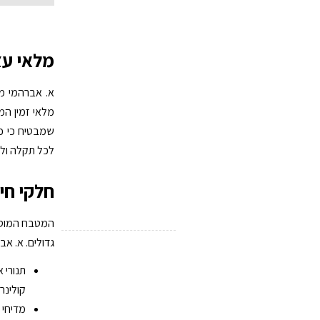
מלאי עצ
א. אברהמי מ
מלאי זמין המ
שמבטיח כי כל
לכל תקלה ולכ
חלקי חי
המטבח המוסדי
גדולים. א. אב
תנורי 
קולינרי
מדיחי 