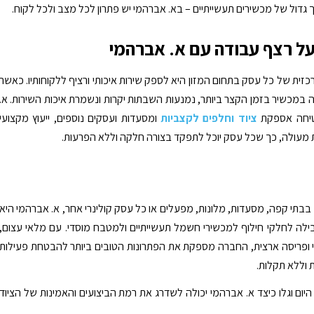
גדול של מכשירים תעשייתיים – בא. אברהמי יש פתרון לכל מצב ולכל לקוח.
ל רצף עבודה עם א. אברהמי
ית של כל עסק בתחום המזון היא לספק שירות איכותי ורציף ללקוחותיו. כאשר
במכשיר בזמן הקצר ביותר, נמנעות השבתות יקרות ונשמרת איכות השירות. א.
יחה אספקת
ציוד וחלפים לקצביות
ומסעדות ועסקים נוספים, ייעוץ מקצועי
ת מעולה, כך שכל עסק יוכל לתפקד בצורה חלקה וללא הפרעות.
 בבתי קפה, מסעדות, מלונות, מפעלים או כל עסק קולינרי אחר, א. אברהמי היא
לה לחלקי חילוף למכשירי חשמל תעשייתיים ולמטבח מוסדי. עם מלאי עצום,
 ופריסה ארצית, החברה מספקת את הפתרונות הטובים ביותר להבטחת פעילות
וללא תקלות.
 היום וגלו כיצד א. אברהמי יכולה לשדרג את רמת הביצועים והאמינות של הציוד