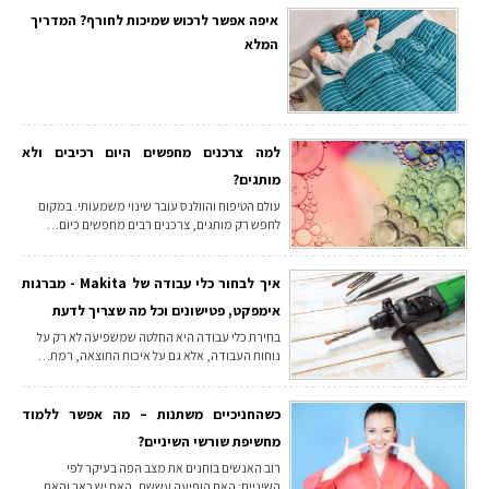
איפה אפשר לרכוש שמיכות לחורף? המדריך
המלא
למה צרכנים מחפשים היום רכיבים ולא
מותגים?
עולם הטיפוח והוולנס עובר שינוי משמעותי. במקום
לחפש רק מותגים, צרכנים רבים מחפשים כיום…
איך לבחור כלי עבודה של Makita - מברגות
אימפקט, פטישונים וכל מה שצריך לדעת
בחירת כלי עבודה היא החלטה שמשפיעה לא רק על
נוחות העבודה, אלא גם על איכות התוצאה, רמת…
כשהחניכיים משתנות – מה אפשר ללמוד
מחשיפת שורשי השיניים?
רוב האנשים בוחנים את מצב הפה בעיקר לפי
השיניים: האם הופיעה עששת, האם יש כאב והאם