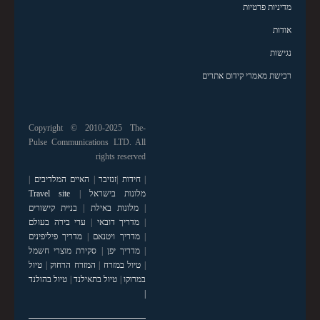
מדיניות פרטיות
אודות
נגישות
רכישת מאמרי קידום אתרים
Copyright © 2010-2025 The-
Pulse Communications LTD. All
rights reserved
|
חידות
|
זנזיבר
|
האיים המלדיבים
|
מלונות בישראל
|
Travel site
|
מלונות באילת
|
בניית קישורים
|
מדריך דובאי
|
ערי בירה בעולם
|
מדריך ויטנאם
|
מדריך פיליפינים
|
מדריך יפן
|
סקירת מוצרי חשמל
|
טיול במזרח
|
המזרח הרחוק
|
טיול
במרוקו
|
טיול בתאילנד
|
טיול בהולנד
|