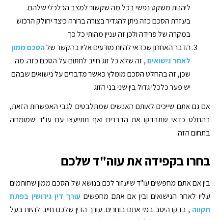
ליהנות משקט נפשי בכל מה שקשור למצב הכלכלי שלהם.
בעזרת הסכם כזה ניתן להגדיר בצורה ברורה כיצד יחולק הרכוש
במקרה של פרידה ולכן זה עניין מהותי כל כך.
הדבר האחרון שכדאי להיות מודעים אליו בהקשר של
הסכם ממון
לאחר נישואים
, זה שלא כל זוג חייב לחתום על הסכם כזה. מה
שכן, זה בהחלט הסכם מומלץ כאשר מדברים על נישואים שבהם
יש פער כלכלי גדול בין שני בני הזוג.
אם גם אתם שייכים לאותם האנשים שמתלבטים לגבי האפשרות הזאת,
בהחלט כדאי שתבדקו את הדברים ואף תתייעצו עם עו"ד שמומחה
בתחום הזה.
בחרו בקפידה את עוה"ד שלכם
בין אם אתם מחפשים עו"ד שיעזור לכם בנושא של הסכם ממון שחותמים
עליו לאחר הנישואים ובין אם אתם מחפשים
עורך דין גירושין בפתח
תקווה
, בדקו היטב במי אתם בוחרים. עורך הדין שלכם חייב להיות בעל