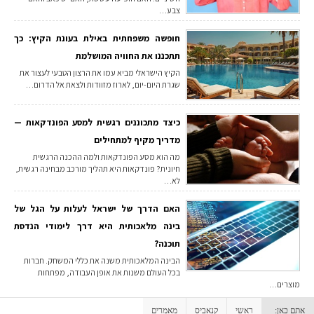
צבע…
חופשה משפחתית באילת בעונת הקיץ: כך
תתכננו את החוויה המושלמת
הקיץ הישראלי מביא עמו את הרצון הטבעי לעצור את
שגרת היום-יום, לארוז מזוודות ולצאת אל הדרום…
כיצד מתכוננים רגשית למסע הפונדקאות —
מדריך מקיף למתחילים
מה הוא מסע הפונדקאות ולמה ההכנה הרגשית
חיונית? פונדקאות היא תהליך מורכב מבחינה רגשית,
לא…
האם הדרך של ישראל לעלות על הגל של
בינה מלאכותית היא דרך לימודי הנדסת
תוכנה?
הבינה המלאכותית משנה את כללי המשחק. חברות
בכל העולם משנות את אופן העבודה, מפתחות
מוצרים…
אתם כאן:
ראשי
קנאביס
מאמרים