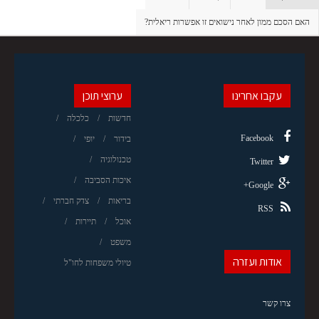
האם הסכם ממון לאחר נישואים זו אפשרות ריאלית?
עקבו אחרינו
ערוצי תוכן
חדשות
כלכלה
Facebook
בידור
יופי
טכנולוגיה
Twitter
איכות הסביבה
Google+
בריאות
צדק חברתי
RSS
אוכל
תיירות
משפט
אודות ועזרה
טיולי משפחות לחו"ל
צרו קשר