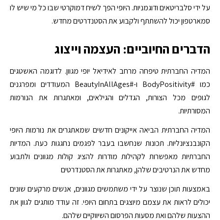
על ידי סלבריטאים ודוגמניות. היופי הפך לשיח דמוקרטי שבו כל מי שיש לו
סמארטפון יכול להשתתף ולקבוע את הסטנדרטים מחדש.
הדברים החיוביים: העצמה וייצוג
המדיה החברתית טיפחה מרחב לאידיאל יופי מגוון. לדוגמה האשטגים
כמו #BodyPositivity ו-#BeautyInAllAges המעודדים ומפרגנים
לגופים מכל הצורות, הגדלים והגילאים, ומאתגרות את הנורמות
המסורתיות.
המדיה החברתית הביאה אייקונים חדשים שמאתגרים את נורמות היופי
הקונבנציונליות. תכונות שנחשבו בעבר לפגמים נחגגות כעת. המדיות
החברתיות מאפשרות לקהילות מודרות להציג קולות מגוונים ולתבוע
מחדש את הנרטיבים שלהן, מאתגרות את הסטנדרטים
באמצעות תוכן שנוצר על ידי משתמשים מגוונים, אנשים מרקעים שונים
יכולים לראות את עצמם מיוצגים בתחום היופי. זה עודד מותגים לגוון את
ההצעות שלהם ואת מסעות הפרסום השיווקיים שלהם.