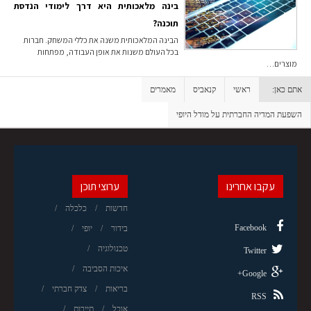
בינה מלאכותית היא דרך לימודי הנדסת
תוכנה?
הבינה המלאכותית משנה את כללי המשחק. חברות
בכל העולם משנות את אופן העבודה, מפתחות
מוצרים…
אתם כאן:
ראשי
קנאביס
מאמרים
השפעת המדיה החברתית על מודל היופי
עקבו אחרינו
ערוצי תוכן
חדשות
כלכלה
Facebook
בידור
יופי
טכנולוגיה
Twitter
איכות הסביבה
Google+
בריאות
צדק חברתי
RSS
אוכל
תיירות