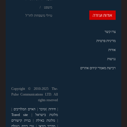
משפט
אודות ועזרה
טיולי משפחות לחו"ל
צרו קשר
מדיניות פרטיות
אודות
נגישות
רכישת מאמרי קידום אתרים
Copyright © 2010-2025 The-
Pulse Communications LTD. All
rights reserved
|
חידות
|
זנזיבר
|
האיים המלדיבים
|
מלונות בישראל
|
Travel site
|
מלונות באילת
|
בניית קישורים
|
מדריך דובאי
|
ערי בירה בעולם