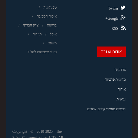
טכנולוגיה
Twitter
איכות הסביבה
Google+
בריאות
צדק חברתי
RSS
אוכל
תיירות
משפט
אודות ועזרה
טיולי משפחות לחו"ל
צרו קשר
מדיניות פרטיות
אודות
נגישות
רכישת מאמרי קידום אתרים
Copyright © 2010-2025 The-
Pulse Communications LTD. All