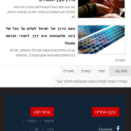
מה הוא מסע הפונדקאות ולמה ההכנה הרגשית
חיונית? פונדקאות היא תהליך מורכב מבחינה רגשית,
לא…
האם הדרך של ישראל לעלות על הגל של
בינה מלאכותית היא דרך לימודי הנדסת
תוכנה?
הבינה המלאכותית משנה את כללי המשחק. חברות
בכל העולם משנות את אופן העבודה, מפתחות
מוצרים…
אתם כאן:
ראשי
קנאביס
מאמרים
המדריך המקיף לבחירת הסכין המושלמת לחיתוך בשר
עקבו אחרינו
ערוצי תוכן
חדשות
כלכלה
Facebook
בידור
יופי