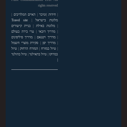
rights reserved
|
חידות
|
זנזיבר
|
האיים המלדיבים
|
מלונות בישראל
|
Travel site
|
מלונות באילת
|
בניית קישורים
|
מדריך דובאי
|
ערי בירה בעולם
|
מדריך ויטנאם
|
מדריך פיליפינים
|
מדריך יפן
|
סקירת מוצרי חשמל
|
טיול במזרח
|
המזרח הרחוק
|
טיול
במרוקו
|
טיול בתאילנד
|
טיול בהולנד
|