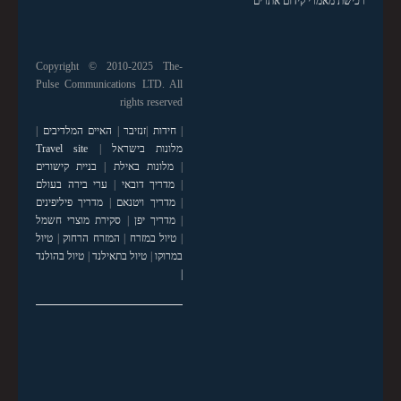
רכישת מאמרי קידום אתרים
Copyright © 2010-2025 The-
Pulse Communications LTD. All
rights reserved
|
חידות
|
זנזיבר
|
האיים המלדיבים
|
מלונות בישראל
|
Travel site
|
מלונות באילת
|
בניית קישורים
|
מדריך דובאי
|
ערי בירה בעולם
|
מדריך ויטנאם
|
מדריך פיליפינים
|
מדריך יפן
|
סקירת מוצרי חשמל
|
טיול במזרח
|
המזרח הרחוק
|
טיול
במרוקו
|
טיול בתאילנד
|
טיול בהולנד
|