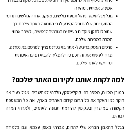
ניהול מוניטין- וודאו שהמוניטין והדירוג שלכם בגוגל מקודם בצורה
אמינה, אמיתית ומהירה.
גוגל אנליטיקס- ניהול תנועת גולשים, מעקב אחרי הגולשים ותחומי
ההתעניינות שלהם וכל המידע לגבי התנועה באתר שלכם. כך
שתוכלו לתקן מוקדים בעייתיים הגורמים לנטישה, ולשפר אחוזי
המרה במכירות שלכם.
פרסום העסק בדיגיטל- אתר באינטרנט צריך לפרסם באינטרנט.
וצריך לעשות את זה חכם כדי להצליח להביא תנועה איכותית
ומדוייקת לאתר שלכם.
למה לקחת אותנו לקידום האתר שלכם?
במובן מסויים, מספר רוני קוקליטסקי, נולדתי למחשבים. מגיל צעיר אני
חוקר כמו האקר את כל תחום קידום האתרים בארץ, ואת כל המעטפת
הקשורה במישרין ובעקיפין להזרמת תנועה לאתרים, ולאחוזי המרה
גבוהים.
בגלל התאבון הבריא שלי לתחום, צברתי באופן עצמאי וגם בלמידה