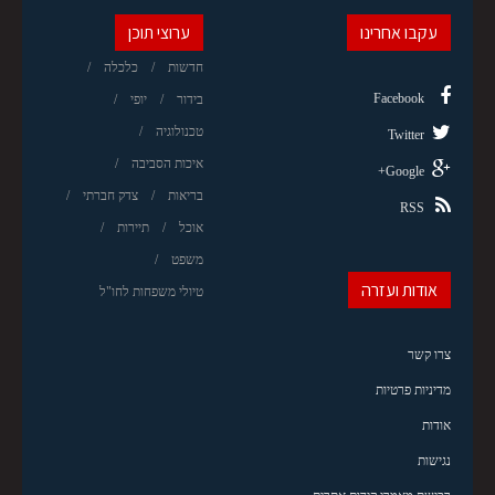
עקבו אחרינו
ערוצי תוכן
חדשות
כלכלה
Facebook
בידור
יופי
טכנולוגיה
Twitter
איכות הסביבה
Google+
בריאות
צדק חברתי
RSS
אוכל
תיירות
משפט
אודות ועזרה
טיולי משפחות לחו"ל
צרו קשר
מדיניות פרטיות
אודות
נגישות