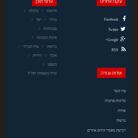
עקבו אחרינו
ערוצי תוכן
חדשות
כלכלה
Facebook
בידור
יופי
טכנולוגיה
Twitter
איכות הסביבה
Google+
בריאות
צדק חברתי
RSS
אוכל
תיירות
משפט
אודות ועזרה
טיולי משפחות לחו"ל
צרו קשר
מדיניות פרטיות
אודות
נגישות
רכישת מאמרי קידום אתרים