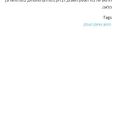
הדפוס של בתי העסק השונים, לבדוק במה הם מתמחים, במה פחות וכן
הלאה.
Tags:
מיתוג ושיווק העסק