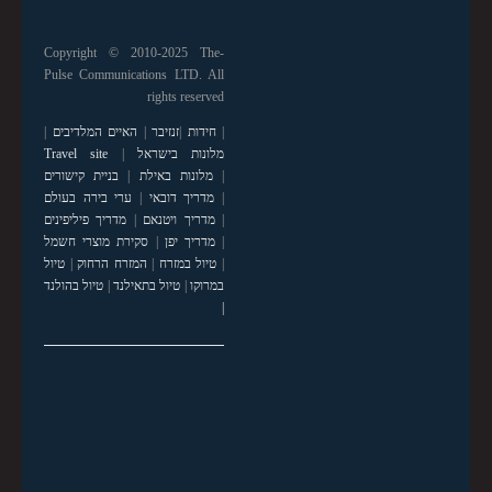
Copyright © 2010-2025 The-
Pulse Communications LTD. All
rights reserved
|
חידות
|
זנזיבר
|
האיים המלדיבים
|
מלונות בישראל
|
Travel site
|
מלונות באילת
|
בניית קישורים
|
מדריך דובאי
|
ערי בירה בעולם
|
מדריך ויטנאם
|
מדריך פיליפינים
|
מדריך יפן
|
סקירת מוצרי חשמל
|
טיול במזרח
|
המזרח הרחוק
|
טיול
במרוקו
|
טיול בתאילנד
|
טיול בהולנד
|