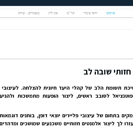
פרסום
יחסי ציבור
קד"מ
און ליין
מאמרים - שיווק
חזותי שובה לב
יכת תשומת הלב של קהלי היעד חיונית להצלחה. לעיצובי
טנציאל לסובב ראשים, ליצור הופעות מתמשכות ולהניע
ים בתחום של עיצובי פליירים יוצאי דופן, בוחנים דוגמאות
רו לך ליצור אלמנטים חזותיים משכנעים שמושכים ומדהדים