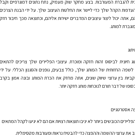
ית להגברת המעורבות. בצע מחקר שוק מעמיק, נתח נתונים דמוגרפיים וקבל
העדפות הקהל שלך כדי ליישר את החלטות העיצוב שלך. על ידי הבנת הצרכים
ם, אתה יכול ליצור עיצובים המדברים ישירות אליהם, וכתוצאה מכך חיבור חזק
מוגברת למותג.
ג חיונית לביסוס זהות חזקה ומוכרת. עיצובי הפליירים שלך צריכים להתאים
שפה החזותית של המותג שלך, כולל צבעים, גופנים והסגנון הכללי. על ידי
יות בין ערוצי שיווק שונים, אתה מחזק את הכרת המותג ובונה אמון בקרב
ופו של דבר תורם לנוכחות מותג חזקה יותר.
הפליירים הכובשים ביותר לא יניבו תוצאות רצויות אם הם לא יגיעו לקהל המתאים
ב את ערוצי ההשמה וההפצה כדי להבטיח נראות ומעורבות מקסימלית.