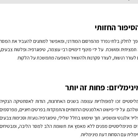
סיפור החזותי
הפך לחלק בלתי נפרד מהפרסום המודרני, ומאפשר למותגים להעביר את המסר
מציתית ומושכת. על ידי מינוף דימויים רבי עוצמה, טיפוגרפיה ופלטות צבעים,
ים לעורר רגשות, לעורר סקרנות ולהשאיר השפעה מתמשכת על הלקוח.
נימליזם: פחות זה יותר
מליסטיים זכו לפופולריות עצומה בשנים האחרונות, הודות לאסתטיקה הנקייה
להם. על ידי פישוט האלמנטים החזותיים והתמקדות בפרטים חיוניים, מפרסמים
פלייר אלגנטי ומשפיע. תוך שימוש בחלל שלילי, טיפוגרפיה נועזת וסכימות צבעים
בים מינימליסטיים מפנים ללא מאמץ את תשומת הלב למסר הליבה, ומבטיחים
לית עם הסחות דעת מינימליות.