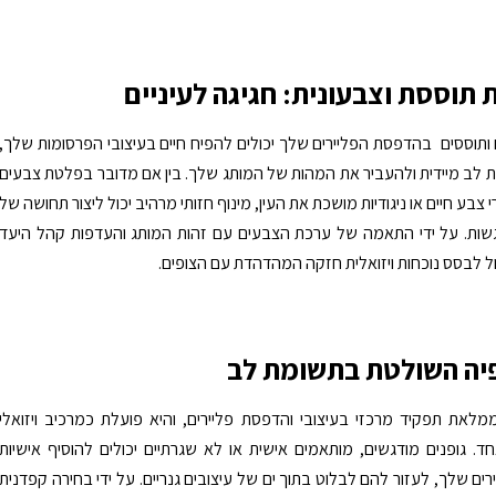
ת תוססת וצבעונית: חגיגה לעיניים
 ותוססים בהדפסת הפליירים שלך יכולים להפיח חיים בעיצובי הפרסומות שלך,
לב מיידית ולהעביר את המהות של המותג שלך. בין אם מדובר בפלטת צבעים
צבע חיים או ניגודיות מושכת את העין, מינוף חזותי מרהיב יכול ליצור תחושה של
גשות. על ידי התאמה של ערכת הצבעים עם זהות המותג והעדפות קהל היעד
ל לבסס נוכחות ויזואלית חזקה המהדהדת עם הצופים.
יה השולטת בתשומת לב
מלאת תפקיד מרכזי בעיצובי והדפסת פליירים, והיא פועלת כמרכיב ויזואלי
ד. גופנים מודגשים, מותאמים אישית או לא שגרתיים יכולים להוסיף אישיות
יירים שלך, לעזור להם לבלוט בתוך ים של עיצובים גנריים. על ידי בחירה קפדנית