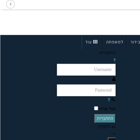
ידור
למשפחה
עוד
התחברות
זכור אותי
התחברות
נא להמתין...
×