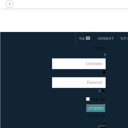
ידור
למשפחה
עוד
התחברות
זכור אותי
התחברות
נא להמתין...
×