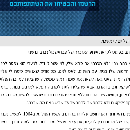
של יום לוי אשכול
ב בפוסט לקראת אירוע האזכרה של סבו אשכול נבו ביום שני.
תב נבו: ״לא הכרתי את סבא שלי, לוי אשכול ז"ל. לצערי הוא נפטר לפני
הדמות שלו בניתי עם השנים, לאט לאט, מסיפורים שאנשים סיפרו לי עליו.
עולה דמות שאני גאה לשאת את שמה. ראש ממשלה שהצליח למרבה הפלא
ליטיקאי וגם בן אדם. אבא שהצליח לתת למרבה הפלא לארבע בנותיו, בזמן
ו איתן, תחושה שהן אהובות ללא תנאי. יהודי חם וחכם שהיטיב להשתמש בהומור
ונפליקטים וידע להתפשר ולהתפשר עד שהשיג את מה שרצה״.
עוד כתב: ״בשנים האחרונות אני חושב עליו הרבה גם בהקשר הפוליטי. ב1964, למשל, נענה
ה של מנחם בגין ולהעלות את עצמותיו של זאב ז'בוטינסקי לארץ. ובכך – סיים
ורי סוער שנמשך שנים ופילג את העם.