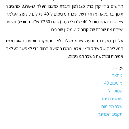
חודשים בידי קרן ברל כצנלסון וחברת מדגם העלה ש-83% מהציבור
תומך בהעלאה מדורגת של שכר המינימום ל-40 שקלים לשעה. העלאה
של שכר המינימום ל-40 ש"ח לשעה (שהם 7280 ש"ח בחודש) תשפר
ישירות את שכרם של קרוב ל-2 מיליון שכירים.
על כן מקווים בתנועה שבממשלה לא יסתפקו בתוספת האוטומטית
המעליבה של שקל וחצי, אלא יתמכו בהצעת החוק כדי לאפשר העלאה
אמיתית ומורגשת בשכר המינימום.
Tags:
מחאה
מינימום 40
סמוטריץ׳
עומדים ביחד
שכר מינימום
תקציב המדינה