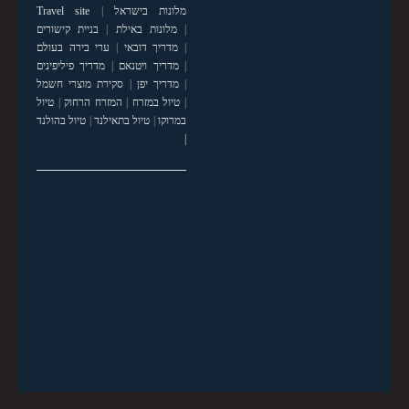
מלונות בישראל
|
Travel site
|
מלונות באילת
|
בניית קישורים
|
מדריך דובאי
|
ערי בירה בעולם
|
מדריך ויטנאם
|
מדריך פיליפינים
|
מדריך יפן
|
סקירת מוצרי חשמל
|
טיול במזרח
|
המזרח הרחוק
|
טיול
במרוקו
|
טיול בתאילנד
|
טיול בהולנד
|