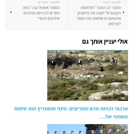
למאמר הבא
למאמר הקודם
מחבר רב המכר "מלחמות
הסופר אשכול נבו: ״כמה
הקנאביס" תובע את פייסבוק
חסרים לנו היום מנהיגים
ואינסטגרם שחסמו את הספר
שיודעים לגשר״
לפרסום
אולי יעניין אותך גם
ארגוני זכויות אדם מתריעים: מינוי סמוטריץ הוא סיפוח
משפטי של…