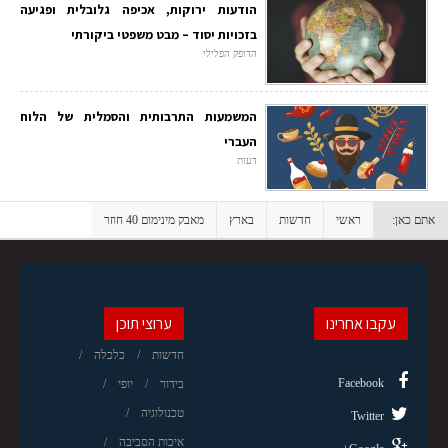
הודעות ירוקות, אכיפה גלובלית ופגיעה
בזכויות יסוד – מבט משפטי ביקורתי
הדופק הפלילי
המשמעות התרבותית והסמלית של הלוח
העברי
דעות
אתם כאן:
ראשי
חדשות
בארץ
מאבק מינימום 40 חוזר
עקבו אחרינו
ערוצי תוכן
חדשות
כלכלה
Facebook
בידור
יופי
טכנולוגיה
Twitter
איכות הסביבה