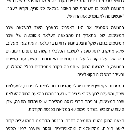
כנושא מרכזי בדיונים התקציביים הקרובים. אמש התפרצו פעילים של
התנועה לכנס בו השתתף שר האוצר בצלאל סמוטריץ', וקראו לעברו:
"אנשים פה לא גומרים את החודש".
בתנועה מסמנים את ה-1 באפריל כתאריך היעד להעלאת שכר
המינימום, שכן בתאריך זה מתבצעת העלאה אוטומטית של שכר
המינימום בגובה שקל וחצי. בתנועה רואים בהעלאה הזאת צעד מעליב,
שלא מתקרב לתת מענה למשבר הכלכלי הקשה בו נתונים העובדים
בישראל, על רקע גל עליות המחירים האחרונות במשק. עוד מציינים
בתנועה, כי להצעת החוק יש תמיכה בקרב מתפקדים בכלל המפלגות,
ובעיקר במפלגות הקואליציה.
במסגרת הקמפיין צפויים פעילי עומדים ביחד לצאת להפגנות, לפעילויות
שטח, והפעלת לחץ על נציגי ציבור שבעבר תמכו בהצעת החוק להעלאת
שכר המינימום, וביניהם חברי כנסת מהליכוד ש"ס ויהדות התורה, שהן
סיעות שהצביעו בעד מינימום 40 במליאה בכנסת הקודמת.
הצעת החוק נהנית מתמיכה רחבה: בכנסת הקודמת חתמו עליה קרוב
ל-50 ח"כים, מהקואליציה ומהאופוזיציה, וסקר שנערך לפני מספר