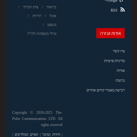
Google+
בריאות
צדק חברתי
RSS
אוכל
תיירות
משפט
אודות ועזרה
טיולי משפחות לחו"ל
צרו קשר
מדיניות פרטיות
אודות
נגישות
רכישת מאמרי קידום אתרים
Copyright © 2010-2025 The-
Pulse Communications LTD. All
rights reserved
|
חידות
|
זנזיבר
|
האיים המלדיבים
|