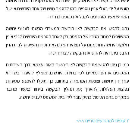
יגישו את הבקשה לצו הירושה, אך ישנם לא מעט מקרים בהם צו הירושה
מוגש על ידי בעלי עניין נוספים. כמו לדוגמה נושיו של אחד היורשים או של
המוריש אשר מעוניינים לקבל את כספם בחזרה.
נהוג להגיש את הבקשה לצו הירושה במשרדי הרשם לענייני ירושה
המשויכים למחוז מגוריו של הנפטר. רק לאחר הסכמת היורשים לגבי אופן
חלוקת הירושה וחתימתם על תצהיר המקנה את זכויות השיפוט לבית הדין
הרבני ניתן יהיה להגיש את הבקשה לצו הירושה.
כמו כן ניתן להגיש את הבקשה לצו הירושה באופן עצמאי דרך השירותים
המקוונים או הפרונטליים לפי בחירת היורשים. מומלץ להיעזר בשירותי
עורך דין ירושות וצוואות המתמחה בתחום, כך תוכלו להימנע מטעויות
נפוצות העלולות להאריך את תהליך הבקשה בייחוד כאשר מדובר
במקרים בהם הטיפול בתיק עובר לידי בית המשפט לענייני ירושה.
7 טיפים למתגרשים טריים >>>