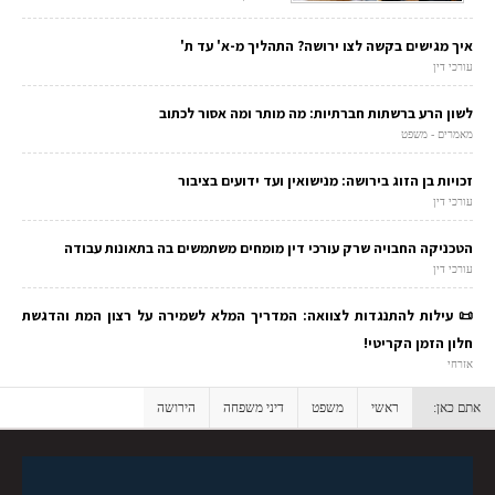
איך מגישים בקשה לצו ירושה? התהליך מ-א' עד ת'
עורכי דין
לשון הרע ברשתות חברתיות: מה מותר ומה אסור לכתוב
מאמרים - משפט
זכויות בן הזוג בירושה: מנישואין ועד ידועים בציבור
עורכי דין
הטכניקה החבויה שרק עורכי דין מומחים משתמשים בה בתאונות עבודה
עורכי דין
📜 עילות להתנגדות לצוואה: המדריך המלא לשמירה על רצון המת והדגשת
חלון הזמן הקריטי!
אזרחי
אתם כאן:
ראשי
משפט
דיני משפחה
הירושה