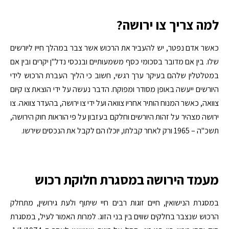
למה צריך צו ירושה?
כאשר אדם נפטר, יש להעביר את הרכוש אשר צבר במהלך חייו ליורשים
שלו. בין אם מדובר בסכומי כסף משמעותיים ובנכסי נדל"ן יקרים ובין אם
במטלטלין שלהם בעיקר ערך רגשי, חשוב כי הליך העברת הרכוש לידי
היורשים ייעשה באופן מסודר ומפוקח. הדבר נעשה על ידי הוצאת צו קיום
צוואה, כאשר המנוח הותיר אחריו צוואה ועל ידי צו ירושה, בהעדר צוואה. צו
ירושה מצהיר על זהות היורשים וחלקם בעזבון על פי הוראות חוק הירושה,
תשכ"ה – 1965 ורק לאחר קבלתו, יוכלו הם לקבל את הנכסים שירשו.
מעמד הירושה במסגרת חלוקת רכוש
במסגרת הנישואין, חיים זוגות רבים חיי שיתוף ולעת גירושין, מתחלק
הרכוש שנצבר בחלקים שווים בין בני הזוג. למרות האמור לעיל, במסגרת