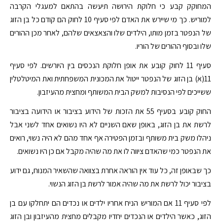
המחוקק קבע כי חלוקת הירושה תיעשה בהתאם למעגלי הקרבה
למוריש. כך מי שיירש את האדם לפי סעיף 10 לחוק הם קודם כל בן הזוג
של הנפטר בזמן מותו, הילדים שלו והצאצאים שלהם, לאחר מכן ההורים
שלו ובסוף ההורים של הוריו.
סעיף 11 לחוק קובע את אופן חלוקת הנכסים בין היורשים. לפי סעיף
11(א) בן הזוג של הנפטר ייטול את המכונית המשפחתית ואת המיטלטלין
ששייכים לפי הנסיבות למשק הבית המשותף ומחצית מהעיזבון.
החוק קובע בסעיף 55 את הזכות של הידוע בציבור או הידועה בציבור
לרשת את בן הזוג, באופן שאם השניים לא היו נשואים אחד לשני אבל
ניהלו משק בית משותף ובזמן הפטירה אף אחד מהם לא היה נשוי, רואים
את הנפטר כמי שהאדם ציווה לו את מה שהיה מקבל אם כן היו נשואים.
כך שבאופן זה, כל עוד אין הוראה אחרת בצוואה שהשאיר המנוח, גם ידוע
בציבור יכול לרשת את מה שהיה אמור לרשת בן הזוג הנשוי.
לפי סעיף 11 אם המוריש הניח אחריו ילדים או נכדים הם יתחלקו עם בן
הזוג, כאשר הילדים או הנכדים יחדיו מקבלים מחצית מהעיזבון ובן הזוג