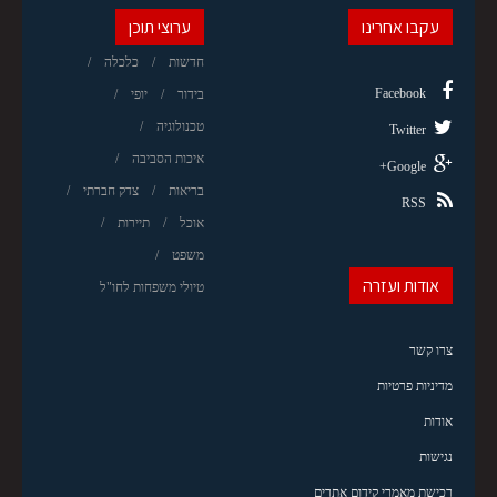
עקבו אחרינו
ערוצי תוכן
חדשות
כלכלה
Facebook
בידור
יופי
טכנולוגיה
Twitter
איכות הסביבה
Google+
בריאות
צדק חברתי
RSS
אוכל
תיירות
משפט
אודות ועזרה
טיולי משפחות לחו"ל
צרו קשר
מדיניות פרטיות
אודות
נגישות
רכישת מאמרי קידום אתרים