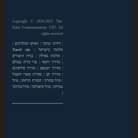
Copyright © 2010-2025 The-
Pulse Communications LTD. All
rights reserved
|
חידות
|
זנזיבר
|
האיים המלדיבים
|
מלונות בישראל
|
Travel site
|
מלונות באילת
|
בניית קישורים
|
מדריך דובאי
|
ערי בירה בעולם
|
מדריך ויטנאם
|
מדריך פיליפינים
|
מדריך יפן
|
סקירת מוצרי חשמל
|
טיול במזרח
|
המזרח הרחוק
|
טיול
במרוקו
|
טיול בתאילנד
|
טיול בהולנד
|