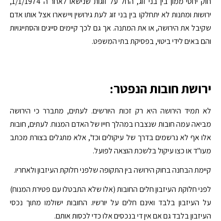
חוק יחסי ממון בין בני זוג, החל על זוגות שנישאו לאחר ה 1/1/1974,
ירושות ומתנות לא יתחלקו בין בני זוג לעת גירושין ויישארו אצל אותו אדם
שקיבל את הירושה, או את המתנה. אך גם לכך קיימים סייגים והסתייגויות
והם באים לידי ביטוי, בפסיקת בתי המשפט.
ירושת חובות הנפטר:
לא תמיד הירושה היא רק זכות היורשים. לעתים, מתברר כי הירושה
מביאה עמה חובות שנצברו במהלך חייו של האדם המנוח. לעתים, חובות
אלו אף לא נרשמים בדרך של עיקולים וכד', אלא מתגלים בצורת מכתב
מעו"ד או כצו עיקול בלשכת הוצאה לפועל.
קיימת הבחנה בחוק הירושה בין התקופה שלפני חלוקת העיזבון ולאחריו.
לפני חלוקת העיזבון חלים החובות (אלו שלא התבטלו עם פטירת המנוח)
על העיזבון בלבד ואינם חלים על יורשיו. החובות ישולמו מתוך נכסי
העיזבון בלבד גם אם אין די בנכסים אלו כדי לכסות אותם.