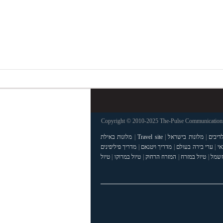
Copyright © 2010-2025 The-Pulse Communications 
דיבים
|
מלונות בישראל
|
Travel site
|
מלונות באילת
אי
|
ערי בירה בעולם
|
מדריך ויטנאם
|
מדריך פיליפינים
חשמל
|
טיול במזרח
|
המזרח הרחוק
|
טיול במרוקו
|
טיול