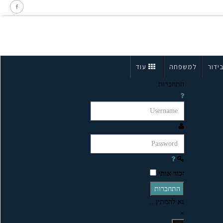
ידור
למשפחה
עוד
התחברות
זכור אותי
התחברות
נא להמתין...
×