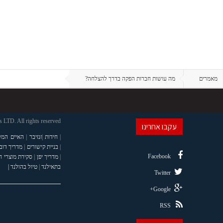
מאמרים
מה עושות חברות הפקה בדרך להצלחה?
LTD. All rights reserved
עקבו אחרינו
|
חידות
|
זנזיבר
|
האיים המל
|
בניית קישורים
|
מדריך דוב
Facebook
|
מדריך יפן
|
סקירת מוצרי 
בתאילנד
|
טיול בהולנד |
Twitter
Google+
RSS