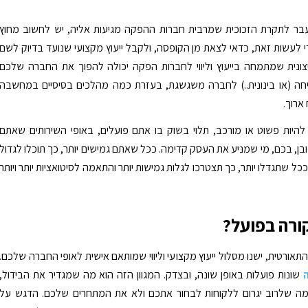
עבר לתקרת הזכוכית שמרבית חברות ההפקה מגיעות אליה, יש לחשוב מחוץ
 לעשות זאת, כדאי לצאת מן הקופסה, ולקבל ייעוץ מקצועי שנועד בדיוק לשם
צונית שמתמחה בייעוץ וליווי לחברות הפקה יכולה להפוך את החברה שלכם
ה (או בינונית..) לחברה משגשגת, בעזרת כמה מהלכים בסיסיים במחשבה
ארוך.
להיות פשוט או מורכב, תלוי בשוק בו אתם פועלים, באופי השירותים שאתם
בן, בכם, מי שמניע את העסק קדימה. ככל שאתם גמישים יותר, כך תוכלו לגדול
 ככל שתגדלו יותר, כך תצטרכו לגלות גמישות יותר והתאמה לסיטואציות יותר ויותר
קורה בפועל?
אורטית, ישנו מסלול ייעוץ מקצועי וליווי שמותאם אישית לאופי החברה שלכם.
שונות פועלות באופן שונה, ובצדק. המגוון הזה הוא מה שמגדיר את הבידול,
 מה שלרוב יגרום ללקוחות לבחור אתכם ולא את המתחרים שלכם. הדגש על