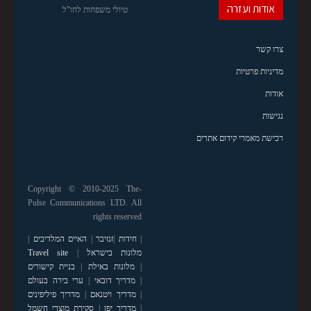
אודות ועזרה
טיולי משפחות לחו"ל
צרו קשר
מדיניות פרטיות
אודות
נגישות
רכישת מאמרי קידום אתרים
Copyright © 2010-2025 The-
Pulse Communications LTD. All
rights reserved
|
חידות
|
זנזיבר
|
האיים המלדיבים
|
מלונות בישראל
|
Travel site
|
מלונות באילת
|
בניית קישורים
|
מדריך דובאי
|
ערי בירה בעולם
|
מדריך ויטנאם
|
מדריך פיליפינים
|
מדריך יפן
|
סקירת מוצרי חשמל