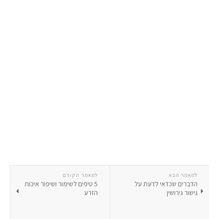
למאמר הבא
למאמר הקודם
הדברים שכדאי לדעת על
5 טיפים לשימור ושיפור איכות
גישור גירושין
הזרע