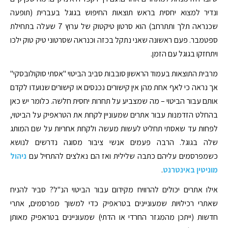
ונדיר למצוא יחסית בראש תוצאות החיפוש בגוגל בעברית (תופעה
שכנראה תלך ותתרחב) הוא סרטון טיקטוק של ערוץ 7 שעלה בתחילת
ספטמבר. פעם ראשונה שאני נתקל בכזה וכנראה שסרטוני טיק טוק ילכו
ויתחזקו בגוגל עם הזמן.
מרבית התוצאות בעמוד הראשון סובבות סביב הביטוי "אסתי סוקולובסקי"
אך נראה כי לאף אחת מהן אין קישורים נכנסים או קישורים שנועדו לקדם
אותם עבור הביטוי – מה שמצביע על תחרות יחסית חלשה. כלומר יש כאן
בהחלט הזדמנות עבור אתרים שמעוניין לקחת את הטראפיק על הביטוי,
לפחות עד שאסתי תחליט לעשות מעשה ולקחת אחריות על שם המותג
שלה בגוגל. הרבה פעמים אנשי ציבור מסוגה נדרשים לנושא
כשמפרסמים עליהם כתבה שלילית ואז הם נאלצים להתחיל עם
ניהול
מוניטין באינטרנט
.
אילו אתרים יכולים להרוויח מקידום עבור הביטוי הנ"ל? סביר להניח
שאתרי רכילויות שמעוניינים בטראפיק כדי למשוך מפרסמים, אתרי
חדשות (ייתכן מהמגזר החרדי או הדתי) שמעוניינים בטראפיק מאותן