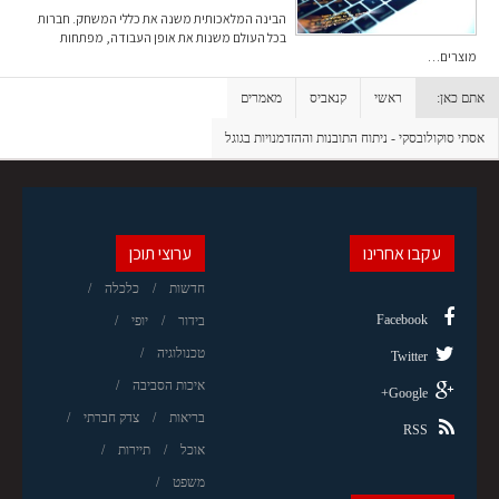
הבינה המלאכותית משנה את כללי המשחק. חברות
בכל העולם משנות את אופן העבודה, מפתחות
מוצרים…
אתם כאן:
ראשי
קנאביס
מאמרים
אסתי סוקולובסקי - ניתוח התובנות וההזדמנויות בגוגל
עקבו אחרינו
ערוצי תוכן
חדשות
כלכלה
Facebook
בידור
יופי
טכנולוגיה
Twitter
איכות הסביבה
Google+
בריאות
צדק חברתי
RSS
אוכל
תיירות
משפט