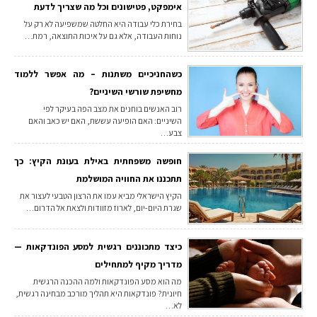
אימפקט, פטישונים וכל מה שצריך לדעת
בחירת כלי עבודה היא החלטה שמשפיעה לא רק על
נוחות העבודה, אלא גם על איכות התוצאה, רמת…
כשהחניכיים משתנות – מה אפשר ללמוד
מחשיפת שורשי השיניים?
רוב האנשים בוחנים את מצב הפה בעיקר לפי
השיניים: האם הופיעה עששת, האם יש כאב והאם
צבע…
חופשה משפחתית באילת בעונת הקיץ: כך
תתכננו את החוויה המושלמת
הקיץ הישראלי מביא עמו את הרצון הטבעי לעצור את
שגרת היום-יום, לארוז מזוודות ולצאת אל הדרום…
כיצד מתכוננים רגשית למסע הפונדקאות —
מדריך מקיף למתחילים
מה הוא מסע הפונדקאות ולמה ההכנה הרגשית
חיונית? פונדקאות היא תהליך מורכב מבחינה רגשית,
לא…