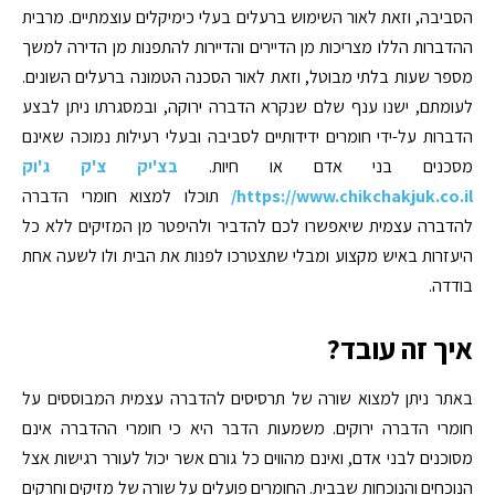
הסביבה, וזאת לאור השימוש ברעלים בעלי כימיקלים עוצמתיים. מרבית
ההדברות הללו מצריכות מן הדיירים והדיירות להתפנות מן הדירה למשך
מספר שעות בלתי מבוטל, וזאת לאור הסכנה הטמונה ברעלים השונים.
לעומתם, ישנו ענף שלם שנקרא הדברה ירוקה, ובמסגרתו ניתן לבצע
הדברות על-ידי חומרים ידידותיים לסביבה ובעלי רעילות נמוכה שאינם
מסכנים בני אדם או חיות.
בצ'יק צ'ק ג'וק
https://www.chikchakjuk.co.il/
תוכלו למצוא חומרי הדברה
להדברה עצמית שיאפשרו לכם להדביר ולהיפטר מן המזיקים ללא כל
היעזרות באיש מקצוע ומבלי שתצטרכו לפנות את הבית ולו לשעה אחת
בודדה.
איך זה עובד?
באתר ניתן למצוא שורה של תרסיסים להדברה עצמית המבוססים על
חומרי הדברה ירוקים. משמעות הדבר היא כי חומרי ההדברה אינם
מסוכנים לבני אדם, ואינם מהווים כל גורם אשר יכול לעורר רגישות אצל
הנוכחים והנוכחות שבבית. החומרים פועלים על שורה של מזיקים וחרקים