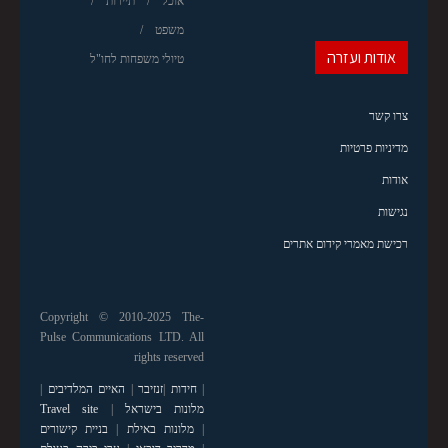
אוכל
תיירות
משפט
אודות ועזרה
טיולי משפחות לחו"ל
צרו קשר
מדיניות פרטיות
אודות
נגישות
רכישת מאמרי קידום אתרים
Copyright © 2010-2025 The-
Pulse Communications LTD. All
rights reserved
|
חידות
|
זנזיבר
|
האיים המלדיבים
|
מלונות בישראל
|
Travel site
|
מלונות באילת
|
בניית קישורים