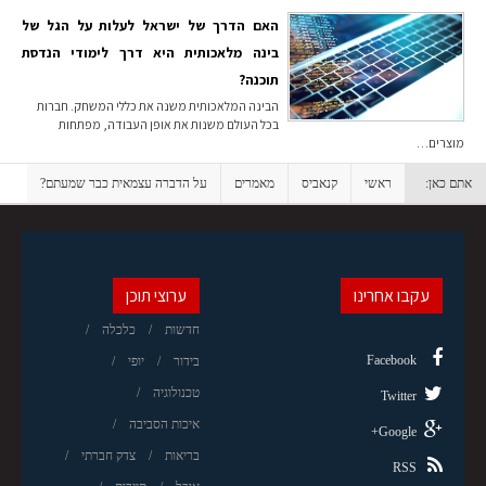
האם הדרך של ישראל לעלות על הגל של
בינה מלאכותית היא דרך לימודי הנדסת
תוכנה?
הבינה המלאכותית משנה את כללי המשחק. חברות
בכל העולם משנות את אופן העבודה, מפתחות
מוצרים…
אתם כאן:
ראשי
קנאביס
מאמרים
על הדברה עצמאית כבר שמעתם?
עקבו אחרינו
ערוצי תוכן
חדשות
כלכלה
Facebook
בידור
יופי
טכנולוגיה
Twitter
איכות הסביבה
Google+
בריאות
צדק חברתי
RSS