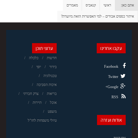
אתם כאן:
ראשי
קנאביס
מאמרים
איתור כספים אבודים – למי האפשרות הזאת מיועדת?
עקבו אחרינו
ערוצי תוכן
חדשות
כלכלה
Facebook
בידור
יופי
טכנולוגיה
Twitter
איכות הסביבה
Google+
בריאות
צדק חברתי
RSS
אוכל
תיירות
משפט
אודות ועזרה
טיולי משפחות לחו"ל