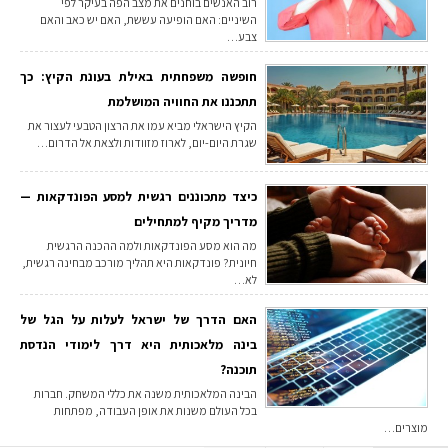
רוב האנשים בוחנים את מצב הפה בעיקר לפי
השיניים: האם הופיעה עששת, האם יש כאב והאם
צבע…
חופשה משפחתית באילת בעונת הקיץ: כך
תתכננו את החוויה המושלמת
הקיץ הישראלי מביא עמו את הרצון הטבעי לעצור את
שגרת היום-יום, לארוז מזוודות ולצאת אל הדרום…
כיצד מתכוננים רגשית למסע הפונדקאות —
מדריך מקיף למתחילים
מה הוא מסע הפונדקאות ולמה ההכנה הרגשית
חיונית? פונדקאות היא תהליך מורכב מבחינה רגשית,
לא…
האם הדרך של ישראל לעלות על הגל של
בינה מלאכותית היא דרך לימודי הנדסת
תוכנה?
הבינה המלאכותית משנה את כללי המשחק. חברות
בכל העולם משנות את אופן העבודה, מפתחות
מוצרים…