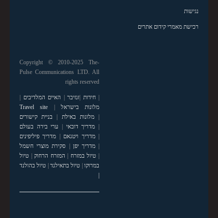
נגישות
רכישת מאמרי קידום אתרים
Copyright © 2010-2025 The-
Pulse Communications LTD. All
rights reserved
|
חידות
|
זנזיבר
|
האיים המלדיבים
|
מלונות בישראל
|
Travel site
|
מלונות באילת
|
בניית קישורים
|
מדריך דובאי
|
ערי בירה בעולם
|
מדריך ויטנאם
|
מדריך פיליפינים
|
מדריך יפן
|
סקירת מוצרי חשמל
|
טיול במזרח
|
המזרח הרחוק
|
טיול
במרוקו
|
טיול בתאילנד
|
טיול בהולנד
|