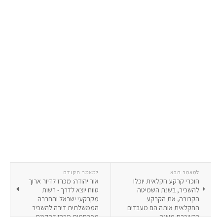
למאמר הבא
למאמר הקודם
חוכרי קרקע חקלאית יוכלו
אור יהודה: מכרז לדיור ארוך
להשכיר, בשנת השמיטה
טווח יוצא לדרך - רשות
הקרובה, את הקרקע
מקרקעי ישראל והחברה
החקלאית אותה הם מעבדים
הממשלתית דירה להשכיר
בהשכרת משנה
מפרסמות מכרז להקמת