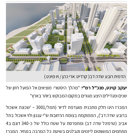
הדמית רובע שדה דב( קרדיט: ארי כהן / ויו פוינט )
יעקב קוינט, מנכ"ל רמ"י
: "מהלך היסטורי. מוציאים אל הפועל חזון של
שנים ומגדילים היצע מגורים במקום המבוקש ביותר בארץ"
המכרז הינו חלק מתכנית מועדפת לדיור (תמל/3001 – 'שכונת אשכול
ברובע שדה דב'), הממוקמת בצומת הרחובות ש"י עגנון ולוי אשכול בתל
אביב (טרמינל שדה דב) ומתפרסת על שטח כולל של כ-340 דונם ב4
מתחמים המשווקים ליזמים וקבלנים בשיטת כל המרבה במחיר. המכרז