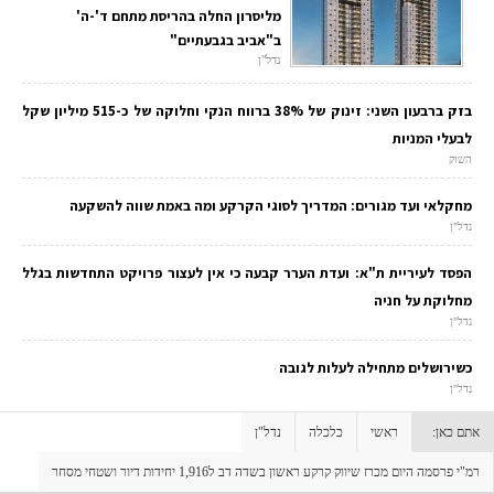
מליסרון החלה בהריסת מתחם ד'-ה'
ב"אביב בגבעתיים"
נדל"ן
בזק ברבעון השני: זינוק של 38% ברווח הנקי וחלוקה של כ-515 מיליון שקל
לבעלי המניות
השוק
מחקלאי ועד מגורים: המדריך לסוגי הקרקע ומה באמת שווה להשקעה
נדל"ן
הפסד לעיריית ת"א: ועדת הערר קבעה כי אין לעצור פרויקט התחדשות בגלל
מחלוקת על חניה
נדל"ן
כשירושלים מתחילה לעלות לגובה
נדל"ן
אתם כאן:
ראשי
כלכלה
נדל"ן
רמ"י פרסמה היום מכרז שיווק קרקע ראשון בשדה דב ל1,916 יחידות דיור ושטחי מסחר