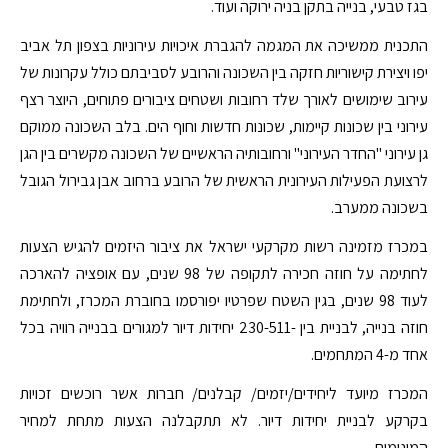
בגז טבעי, בנייה בתקן בניה ירוקה ועוד.
התכנית ממשיכה את המגמה להגברת איכויות עירוניות בצפון תל אביב
יפו ויצירת קישוריות חזקה בין השכונה והרובע לסביבתם כולל עקרונות של
עירוב שימושים לאורך שלד רחובות ושטחים ציבורים פתוחים, היוצר רצף
עירוני בין שכונות קיימות, שכונות חדשות וחוף הים. בלב השכונה ממוקם
גן עירוני "החדר העירוני" ורחובותיה הראשיים של השכונה מקשרים בין הגן
לרצועת הפעילות העירונית הראשית של הרובע ברחוב אבן גבירול הגובל
בשכונה ממערב.
במכרז מזמינה רשות מקרקעי ישראל את ציבור היזמים להגיש הצעות
לחתימה על חוזה חכירה לתקופה של 98 שנים, עם אופציה להארכה
לעוד 98 שנים, בגין השטח שפרטיו יפורסמו בחוברת המכרז, ולחתימת
חוזה בנייה, לבניית בין -230-511 יחידות דיור למגורים בבנייה רוויה בכל
אחד מ-4 המתחמים.
המכרז מיועד ליחידים/יזמים/ קבלנים/ חברות אשר רוכשים זכויות
בקרקע לבניית יחידות דיור. לא תתקבלנה הצעות מתחת למחיר
המינימום.