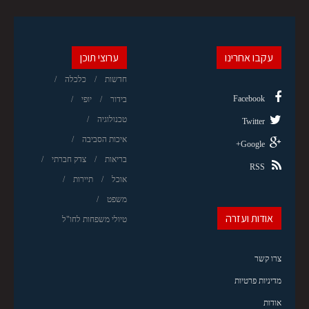
עקבו אחרינו
ערוצי תוכן
חדשות
כלכלה
Facebook
בידור
יופי
טכנולוגיה
Twitter
איכות הסביבה
Google+
בריאות
צדק חברתי
RSS
אוכל
תיירות
משפט
אודות ועזרה
טיולי משפחות לחו"ל
צרו קשר
מדיניות פרטיות
אודות