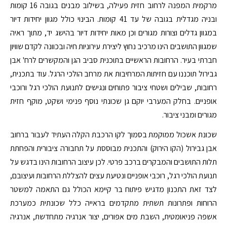
מרקמית המפנה לרחוב חזית פעילה, בשילוב מבנים בגובה 16 קומות
ובניה מגדלית בגובה של עד 41 קומות. הבינוי כולל מגוון יחידות דיור
במגוון גדלים וצורות מגורים וכן מאות יחידות דיור בהישג יד, מתוך ראיה
שמגוון התושבים הינו מרכיב נחוץ ליצירת עירוניות חיה ובכוונה לקדם שוויון
חברתי בעיר. הרחובות הראשיים בתוכנית סביב הגן והמקשרים לרח' אבן
גבירול תוכננו עם חזיתות המרחיבות את מרחב הולכי הרגל. עוד בתכנית,
רחובות, שבילים ושטחי ציבור פתוחים ונגישים לתנועת הולכי רגל ורוכבי
אופניים. בחלק המערבי יוקם גן שכונתי נוסף פנימי ושקט, מוקף חזית
מגורים ומבני ציבור.
שכונת אשכול ממוקמת בסמוך לקו הרכבת הקלה העתיד לעבור ברחוב
אבן גבירול (הקו הירוק) והתכנית מבוססת על תחבורה ציבורית והפחתת
תלות התושבים והמבקרים ברכב פרטי. לכן עיצוב הרחובות הינו בדגש על
תנועת הולכי רגל, רוכבי אופניים ונטיעת עצים להצללת הרחובות ועיצובם,
לצד זאת התכנון מדגיש פיתוח בר קיימא הכולל גם התאמה למשטר
הרוחות ופתרונות תשתית מתקדמים בראייה כלל שכונתית כמערכת
אשפה פניאומטית, השבת מים אפורים, יצור אנרגיה מתחדשת, אנרגיה