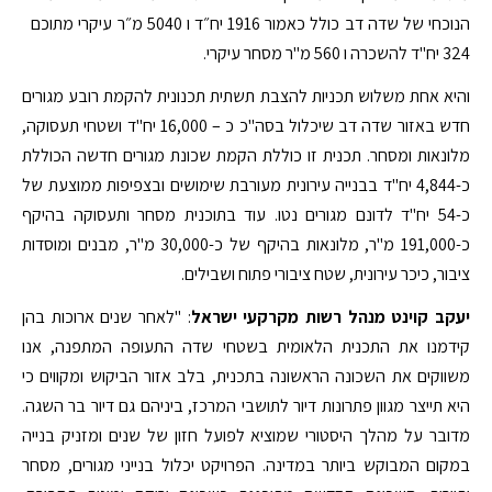
הנוכחי של שדה דב כולל כאמור 1916 יח״ד ו 5040 מ״ר עיקרי מתוכם
324 יח"ד להשכרה ו 560 מ"ר מסחר עיקרי.
והיא אחת משלוש תכניות להצבת תשתית תכנונית להקמת רובע מגורים
חדש באזור שדה דב שיכלול בסה"כ כ – 16,000 יח"ד ושטחי תעסוקה,
מלונאות ומסחר. תכנית זו כוללת הקמת שכונת מגורים חדשה הכוללת
כ-4,844 יח"ד בבנייה עירונית מעורבת שימושים ובצפיפות ממוצעת של
כ-54 יח"ד לדונם מגורים נטו. עוד בתוכנית מסחר ותעסוקה בהיקף
כ-191,000 מ"ר, מלונאות בהיקף של כ-30,000 מ"ר, מבנים ומוסדות
ציבור, כיכר עירונית, שטח ציבורי פתוח ושבילים.
יעקב קוינט מנהל רשות מקרקעי ישראל
: "לאחר שנים ארוכות בהן
קידמנו את התכנית הלאומית בשטחי שדה התעופה המתפנה, אנו
משווקים את השכונה הראשונה בתכנית, בלב אזור הביקוש ומקווים כי
היא תייצר מגוון פתרונות דיור לתושבי המרכז, ביניהם גם דיור בר השגה.
מדובר על מהלך היסטורי שמוציא לפועל חזון של שנים ומזניק בנייה
במקום המבוקש ביותר במדינה. הפרויקט יכלול בנייני מגורים, מסחר