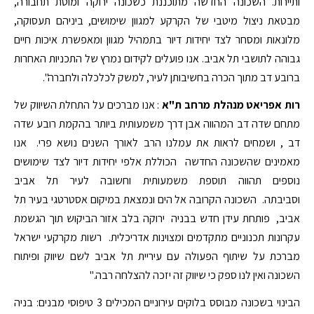
ותיירות. השכונה החדשה מתוכננת כשכונה ירוקה ומוטת תחבורה,
מבטאת ניצול מיטבי של הקרקע למגוון שימושים, ביניהם תעסוקה,
מלונאות ומסחר לצד יחידות דיור בתמהיל מגוון ומאפשרת איכות חיים
גבוהה לתושבי תל אביב. אנו פועלים לקידום נמרץ של התכניות האחרות
ברובע דב מתוך הכרה בחשיבותן לעיר, למשק לכלכלה ולחברה".
רות אפריאט מנהלת מרחב ת"א
: אנו מברכים על התחלת השיווק של
מתחם שדה דב המהווה אבן דרך משמעותית ביותר בהקמת רובע שדה
דב , ושמחים לראות את עמלנו הרב לאורך השנים נושא פרי. אנו
מאמינים שהשכונה החדשה הכוללת אלפי יחידות דיור לצד שימושים
נוספים תהווה תוספת משמעותית וחשובה לעיר תל אביב
וסביבתה. השכונה הקרובה אל הים ונמצאת במיקום אסטרטגי בעיר תל
אביב, פותחת עידן חדש בבניה ירוקה בלב אזור הביקוש תוך הגשמת
עקרונות תכנוניים מתקדמים ומצוינות אדריכלית. רשות מקרקעי ישראל
מברכת על שיתוף הפעולה עם עיריית תל אביב לשם שיווק ופיתוח
השכונה ואין לנו ספק כי שיווק זה יזכה להצלחה רבה."
הבינוי בשכונה מבוסס בלוקים עירוניים המכילים 3 טיפוסי מבנים: בניה