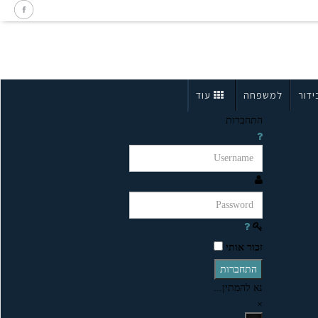
ידור
למשפחה
עוד
התחברות
זכור אותי
התחברות
נא להמתין...
×