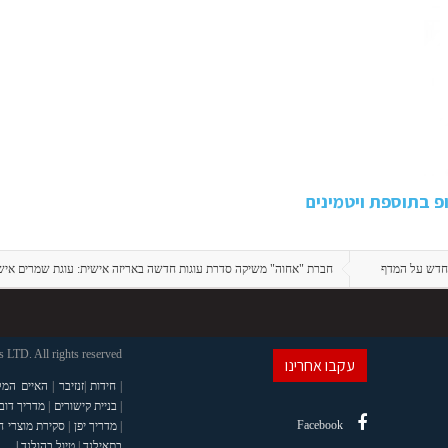
 בתוספת ויטמינים
חדש על המדף
חברת "אחוה" משיקה סדרת עוגות חדשה באריזה אישית: עוגת שמרים אישית 
LTD. All rights reserved
עקבו אחרינו
|
חידות
|
זנזיבר
|
האיים המל
|
בניית קישורים
|
מדריך דוב
Facebook
|
מדריך יפן
|
סקירת מוצרי 
בתאילנד
|
טיול בהולנד |