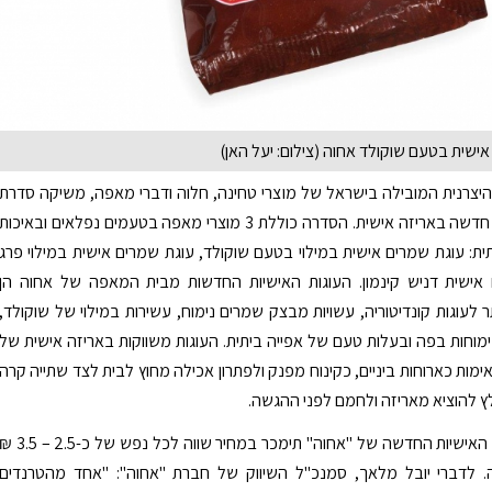
ישית בטעם שוקולד אחוה (צילום: יעל האן)
יצרנית המובילה בישראל של מוצרי טחינה, חלוה ודברי מאפה, משיקה סדרת
עוגות שמרים חדשה באריזה אישית. הסדרה כוללת 3 מוצרי מאפה בטעמים נפלאים ובאיכות
ית: עוגת שמרים אישית במילוי בטעם שוקולד, עוגת שמרים אישית במילוי פרג
 אישית דניש קינמון. העוגות האישיות החדשות מבית המאפה של אחוה הן
ר לעוגות קונדיטוריה, עשויות מבצק שמרים נימוח, עשירות במילוי של שוקולד,
 נימוחות בפה ובעלות טעם של אפייה ביתית. העוגות משווקות באריזה אישית של
מתאימות כארוחות ביניים, כקינוח מפנק ולפתרון אכילה מחוץ לבית לצד שתייה קרה
ץ להוציא מאריזה ולחמם לפני ההגשה.
סדרת העוגות האישיות החדשה של "אחוה" תימכר במחיר שווה לכל נפש של כ-2.5 – 5
. לדברי יובל מלאך, סמנכ"ל השיווק של חברת "אחוה": "אחד מהטרנדים