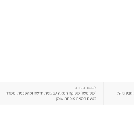
למאמר הקודם
י: YO'RIDGE – שילוב טבעוני של
"משומשו" משיקה חמאה טבעונית חדשה ומהפכנית: ממרח
בטעם חמאה מופחת שומן