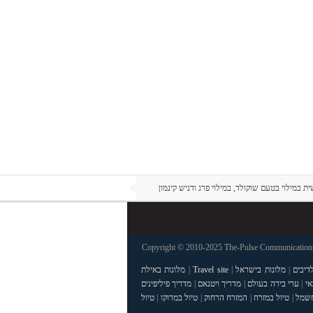
במילוי בטעם שוקולד, במילוי פרג ודניש קינמון
Copyright © 2010-2025 The-Pulse Communications 
דיבים
|
מלונות בישראל
|
Travel site
|
מלונות באילת
אי
|
ערי בירה בעולם
|
מדריך ויטנאם
|
מדריך פיליפינים
חשמל
|
טיול במזרח
|
המזרח הרחוק
|
טיול במרוקו
|
טיול