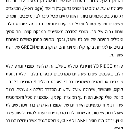
השיווק בארץ. מדובר בסדרת יוגורטים חדשה מן הצומח עם חתיכות
שיבולת שועל, שילוב של יוגורט (Yogurt) ודייסה (Porridge), המיוצרים
רק מרכיבים איכותיים ביותר. היוגורט אינו מכיל סוכר לבן, מייצבים, חומרים
משמרים וצבעי מאכל ומכיל חיידקים פרוביוטיים בדומה ליוגורט חלבי
ואחוז גבוה של פרי. מוצרי הסדרה מאופיינים במרקם קצת יותר סמיך
ומכילים חתיכות של שבולת שועל, ובכך מהווים פתרון מושלם לארוחת
ביניים או לארוחת בוקר קלה ומזינה והם ישווקו בסניפי GREEN של רשת
שופרסל.
סדרת YO'RIDGE (יורידג') כוללת בשלב זה שלושה מוצרי יוגורט ללא
חלב, בטעמים שונים שעשויים ממרכיבים טבעיים בלבד, ללא תוספת
מייצבים או חומרים משמרים. רכיבי היוגורט כוללים 4 מוצרים בלבד -
קוקוס, שומשום, שיבולת שועל ועדשים. הסדרה כוללת 3 טעמים: בננה
מייפל ופולי קקאו, תפוח עץ חמוציות וקינמון, ואוכמניות פטל ודומדמניות
שחורות. אחד מאפיינים הייחודיים של המוצר הוא שיש בו חתיכות שיבולת
שועל רכות שלמות מה שנותן להם מרקם ייחודי ועוזר למוצר להיות עשיר
ומזין. יורידג' הינו מוצר CLEAN LABEL, מבוסס דגנים אשר גידולם הנו בר
קיימא.