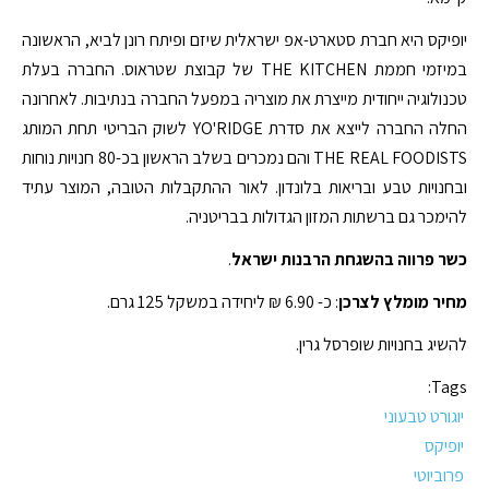
יופיקס היא חברת סטארט-אפ ישראלית שיזם ופיתח רונן לביא, הראשונה
במיזמי חממת THE KITCHEN של קבוצת שטראוס. החברה בעלת
טכנולוגיה ייחודית מייצרת את מוצריה במפעל החברה בנתיבות. לאחרונה
החלה החברה לייצא את סדרת YO'RIDGE לשוק הבריטי תחת המותג
THE REAL FOODISTS והם נמכרים בשלב הראשון בכ-80 חנויות נוחות
ובחנויות טבע ובריאות בלונדון. לאור ההתקבלות הטובה, המוצר עתיד
להימכר גם ברשתות המזון הגדולות בבריטניה.
כשר פרווה בהשגחת הרבנות ישראל
.
מחיר מומלץ לצרכן
: כ- 6.90 ₪ ליחידה במשקל 125 גרם.
להשיג בחנויות שופרסל גרין.
Tags:
יוגורט טבעוני
יופיקס
פרוביוטי