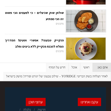
שולחן שוק שניצלים – כי לפעמים הכי פשוט
זה הכי מפתיע
מתכונים
פנקייק טבעוני? אפשרי וטעים! המדריך
המלא להכנת פנקייק ללא ביצים וחלב
מתכונים
אתם כאן:
ראשי
אוכל
חדש על המדף
לאחר הצלחה בשוק הבריטי: YO'RIDGE – שילוב טבעוני של יוגורט ופורידג' מושק בישראל
עקבו אחרינו
ערוצי תוכן
חדשות
כלכלה