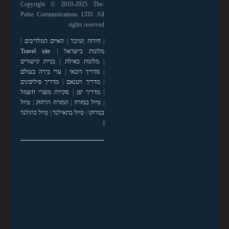
Copyright © 2010-2025 The-
Pulse Communications LTD. All
rights reserved
|
חידות
|
זנזיבר
|
האיים המלדיבים
|
מלונות בישראל
|
Travel site
|
מלונות באילת
|
בניית קישורים
|
מדריך דובאי
|
ערי בירה בעולם
|
מדריך ויטנאם
|
מדריך פיליפינים
|
מדריך יפן
|
סקירת מוצרי חשמל
|
טיול במזרח
|
המזרח הרחוק
|
טיול
במרוקו
|
טיול בתאילנד
|
טיול בהולנד
|