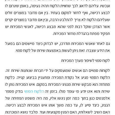
ועכשיו. עליהם לדאוג לכך שחוויית הלקוח תהיה נעימה, באופן שיגרום לו
לבצע רכישה, ואף לחזור למקום בעתיד. בין אם מדובר במוצרים זולים
שעליהם הלקוח לא צריך להתלבט הרבה, ובין אם מדובר במוצרים יקרים
אשר הצרכן שוקל רבות לפני שהוא מבצע רכישה, לאנשי המכירות יש
תפקיד מפתח בהגדלת מחזור המכירות.
גם לאחר שאנשי המכירות תודרכו, יש לבדוק כיצד מיישמים הם בפועל
את הידע שצברו. זאת ניתן לעשות באמצעות שירות של לקוח סמוי.
לקוח סמוי לשיפור מערך המכירות
לקוחות סמויים הם אנשים שמועסקים על ידי חברות שנותנות שירות זה.
הלקוח הסמוי מגיע אל נקודת המכירה ומתעניין בביצוע קנייה. כלקוח
מתחזה הוא מבקש שירות מנציגי המכירות במקום. איש המכירות נותן לו
שירות והוא אינו יודע מי עומד מולו. בזמן זה
הלקוח הסמוי
בודק מספר
אלמנטים כגון בתוך כמה זמן ניגשו אליו, מה היה משפט הפתיחה של
הנציג, כיצד סייע לו, עד כמה משך אותו איש המכירות לבצע רכישה.
האם השיב לשאלותיו, האם הפגין מקצועיות ועוד. מלבד נושא המוכרנות