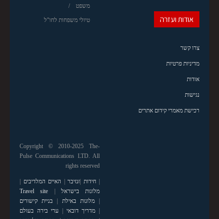
משפט
אודות ועזרה
טיולי משפחות לחו"ל
צרו קשר
מדיניות פרטיות
אודות
נגישות
רכישת מאמרי קידום אתרים
Copyright © 2010-2025 The-
Pulse Communications LTD. All
rights reserved
|
חידות
|
זנזיבר
|
האיים המלדיבים
|
מלונות בישראל
|
Travel site
|
מלונות באילת
|
בניית קישורים
|
מדריך דובאי
|
ערי בירה בעולם