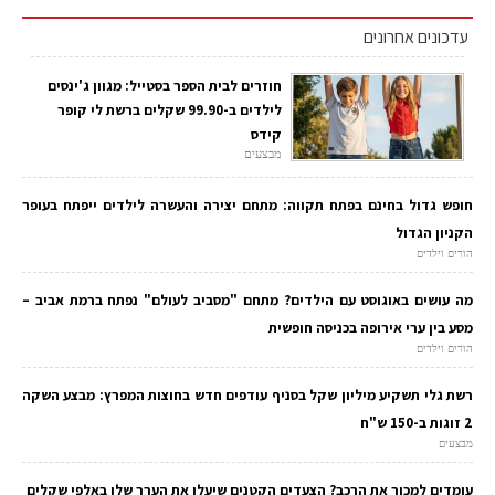
עדכונים אחרונים
חוזרים לבית הספר בסטייל: מגוון ג'ינסים
לילדים ב-99.90 שקלים ברשת לי קופר
קידס
מבצעים
חופש גדול בחינם בפתח תקווה: מתחם יצירה והעשרה לילדים ייפתח בעופר
הקניון הגדול
הורים וילדים
מה עושים באוגוסט עם הילדים? מתחם "מסביב לעולם" נפתח ברמת אביב –
מסע בין ערי אירופה בכניסה חופשית
הורים וילדים
רשת גלי תשקיע מיליון שקל בסניף עודפים חדש בחוצות המפרץ: מבצע השקה
2 זוגות ב-150 ש"ח
מבצעים
עומדים למכור את הרכב? הצעדים הקטנים שיעלו את הערך שלו באלפי שקלים