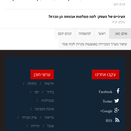
קונים חכם
העיניים של העסק: למה מצלמות אבטחה הן הכרח?
טיפים לבית
אתם כאן:
ראשי
למשפחה
קונים חכם
שיפור מערך המכירות באמצעות בקרות לקוח סמוי
עקבו אחרינו
ערוצי תוכן
חדשות
כלכלה
Facebook
בידור
יופי
טכנולוגיה
Twitter
איכות הסביבה
Google+
בריאות
צדק חברתי
RSS
אוכל
תיירות