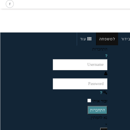
ידור
למשפחה
עוד
התחברות
זכור אותי
התחברות
נא להמתין...
×