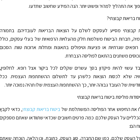
וך את התהליך למהיר ופשוט יותר. הנה המידע שחשוב שתדעו.
ח בריאות קבוצתי?
ת קבוצתי מסייע לעסקים לשלם על הוצאות הבריאות לעובדיהם. בתמורה
ה, חברות הביטוח משלמות חלק מהעלויות הרפואיות של בעלי עסקים, כולל
רופאים שגרתיות או פציעות וטיפולים בתאונות ומחלות ארוכות טווח. הסכום
כוסים משתנים בהתאם לפוליסה הנבחרת.
ד עשוי להיות פיקדון בסך עשרים שקלים לכל ביקור אצל רופא. לחלופין,
ויה שלא לכסות הוצאות כלשהן עד לתשלום ההשתתפות העצמית. ככל
שית של העובד גבוהה יותר, כך ההשתתפות העצמית שלו תהיה נמוכה יותר.
ודות פוליסת ביטוח בריאות קבוצתי
ו את החיפוש אחר הפוליסה המשתלמת של
ביטוח בריאות קבוצתי
, כדאי לקבץ
כלליים על העסק שלכם. כמה פרטים חשובים שכדאי שתוודאו שאתם מספקים
ח הם:
ל העסק שלכם, כמו שם החברה, סוג העסק, כתובת, וכן הלאה. הוכחה שאתם