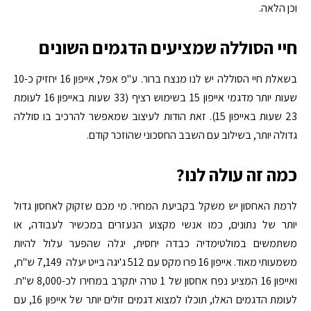
וכן הלאה.
חיי הסוללה שמציעים הדגמים השונים
בשאלת חיי הסוללה יש לנו מנצח ברור. ע"פ אפל, אייפון 16 יחזיק כ-10
שעות יותר מדגמי אייפון 15 בשימוש רציף (33 שעות באייפון 16 לעומת
23 שעות באייפון 15). זאת הודות לעיצוב שמאפשר להרכיב בו סוללה
גדולה יותר, בשילוב עם השבב החסכוני שהוזכר קודם.
כמה זה עולה לנו?
לרמת האחסון יש משקל בקביעת המחיר. מי מכם שזקוק לאחסון גדול
יותר של נתונים, כמו אנשי מקצוע הנעזרים במכשיר לעבודה, או
משתמשים במולטימדיה כבדה יחסית, יגלה שהפער עלול להיות
משמעותי מאוד. אייפון 16 פרו מקס עם 512 ג'יגה בייט יעלה 7,149 ש"ח,
ואייפון 16 המציע נפח אחסון של 1 טרה יתקרב במחירו לכ-8,000 ש"ח.
לעומת הדגמים האלו, תוכלו למצוא דגמים זולים יותר של אייפון 16, עם