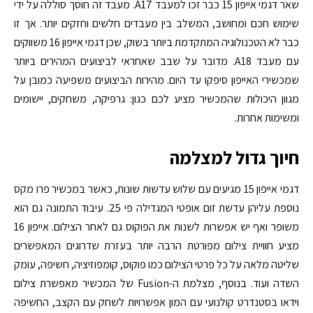
שאר דגמי אייפון 15 כבר זכו למעבד A17. מעבד זה חוסך סוללה על ידי
שימוש חכם ומחושב, המשלב בין מעבדים חלשים וחזקים יותר. אך זו
כבר לא הטכנולוגיה המתקדמת ביותר בשוק, שכן דגמי אייפון 16 משווקים
עם מעבד A18. מדובר על שבב שאחראי לביצועים המהירים ביותר
שמכשירי האייפון סיפקו עד היום. מהירות הביצועים משפיעה כמובן על
מגוון היכולות שהמכשיר מציע לכם כגון: גרפיקה, משחקים, יישומים
ומשימות אחרות.
חיוך גדול למצלמה
דגמי אייפון 15 מגיעים עם שלוש עדשות שונות, כאשר במכשיר פרו מקס
נוספת עליהן עדשת זום אופטי המגדילה פי 25. עיבוד התמונה גם הוא
משופר ואף יש אפשרות לשנות את הפוקוס גם לאחר הצילום. אייפון 16
מציע חוויית צילום מפורטת הרבה יותר בעזרת שדרוגים המאפשרים
שליטה מלאה על כל פרטי הצילום כמו פוקוס, קומפוזיציה, חשיפה, עומק
השדה ועוד. בנוסף, מצלמת ה-Fusion של המכשיר מאפשרת צילום
וידאו בסטנדרט קולנועי עם המון אפשרויות לשחק עם הקצב, החשיפה