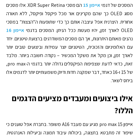
המסכים של דגמי
אייפון 15
הם מסכי XDR Super Retina. אלו מסכים
מסוג OLED כך שהם מקרינים אור מכל פיקסל ופיקסל, ללא תאורה
אחורית. היצרנית אפל עיצבה אותם כך כדי שתופעות ה"הצצות" במסכי
OLED לאורך זמן, יהיו מעטות ככל הניתן. המסכים בדגמי
אייפון 16
נהנים מאותם היתרונות, אך הם מסכים המשודרגים ברצועת טיטניום. יחד
עם האלומיניום והזכוכית, הטיטניום יוצר עמידות וביצועים טובים יותר
לאורך זמן, וכן מקל את משקל המכשיר – נקודה חשובה ביותר. מלבד
זאת, כדאי לדעת שצפיפות הפיקסלים גדולה יותר בדגמי ה-pro max,
של 15 ו-16 כאחד, דבר שמקנה חדות ודיוק משמעותיים יותר לדגמים אלו
ביחס לשאר.
אילו ביצועים ומעבדים מציעים הדגמים
הללו?
אייפון 15 pro max מגיע עם מעבד A16 משופר. בחברת אפל טוענים כי
שיפור זה מתבטא בתצוגה, ביכולות עיבוד תמונה וביעילות האנרגטית.