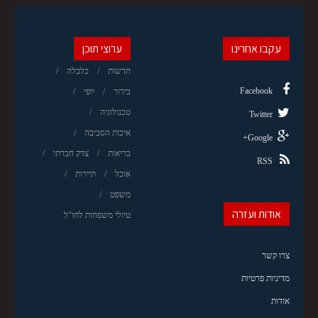
עקבו אחרינו
ערוצי תוכן
חדשות
כלכלה
Facebook
בידור
יופי
טכנולוגיה
Twitter
איכות הסביבה
Google+
בריאות
צדק חברתי
RSS
אוכל
תיירות
משפט
אודות ועזרה
טיולי משפחות לחו"ל
צרו קשר
מדיניות פרטיות
אודות