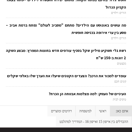
הקניון הגדול
הורים וילדים
מה עושים באוגוסט עם הילדים? מתחם "מסביב לעולם" נפתח ברמת אביב –
מסע בין ערי אירופה בכניסה חופשית
הורים וילדים
רשת גלי תשקיע מיליון שקל בסניף עודפים חדש בחוצות המפרץ: מבצע השקה
2 זוגות ב-150 ש"ח
מבצעים
עומדים למכור את הרכב? הצעדים הקטנים שיעלו את הערך שלו באלפי שקלים
קונים חכם
העיניים של העסק: למה מצלמות אבטחה הן הכרח?
טיפים לבית
אתם כאן:
ראשי
למשפחה
רהיטים ומוצרים
ההבדלים בין אייפון 15 ואייפון 16 - המדריך למתלבט