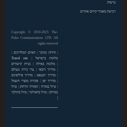
נגישות
רכישת מאמרי קידום אתרים
Copyright © 2010-2025 The-
Pulse Communications LTD. All
rights reserved
|
חידות
|
זנזיבר
|
האיים המלדיבים
|
מלונות בישראל
|
Travel site
|
מלונות באילת
|
בניית קישורים
|
מדריך דובאי
|
ערי בירה בעולם
|
מדריך ויטנאם
|
מדריך פיליפינים
|
מדריך יפן
|
סקירת מוצרי חשמל
|
טיול במזרח
|
המזרח הרחוק
|
טיול
במרוקו
|
טיול בתאילנד
|
טיול בהולנד
|