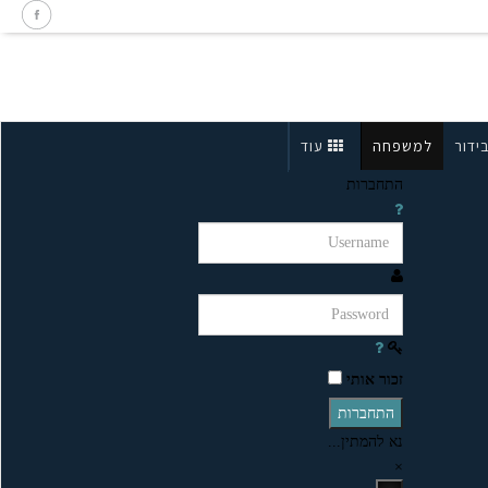
ידור
למשפחה
עוד
התחברות
זכור אותי
התחברות
נא להמתין...
×