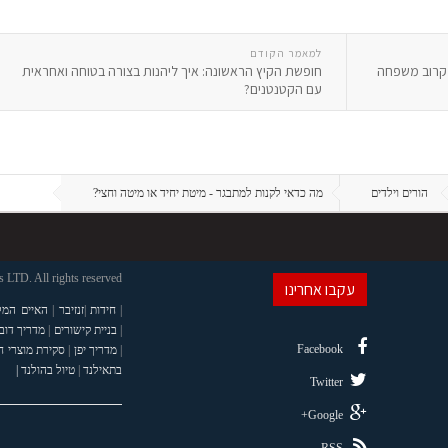
למאמר הקודם
חופשת הקיץ הראשונה: איך ליהנות בצורה בטוחה ואחראית
עם הקטנטנים?
הורים וילדים
מה כדאי לקנות למתבגר - מיטת יחיד או מיטה וחצי?
LTD. All rights reserved
עקבו אחרינו
|
חידות
|
זנזיבר
|
האיים המל
|
בניית קישורים
|
מדריך דוב
Facebook
|
מדריך יפן
|
סקירת מוצרי 
בתאילנד
|
טיול בהולנד |
Twitter
Google+
RSS