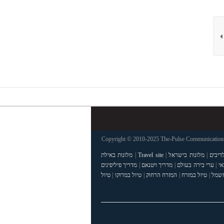
Copyright © 2010-2025 The-Pulse Communications 
דיבים
|
מלונות בישראל
|
Travel site
|
מלונות באילת
אי
|
ערי בירה בעולם
|
מדריך ויטנאם
|
מדריך פיליפינים
חשמל
|
טיול במזרח
|
המזרח הרחוק
|
טיול במרוקו
|
טיול