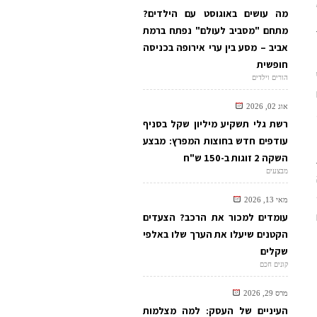
מה עושים באוגוסט עם הילדים?
מתחם "מסביב לעולם" נפתח ברמת
אביב – מסע בין ערי אירופה בכניסה
חופשית
הורים וילדים
אוג 02, 2026
רשת גלי תשקיע מיליון שקל בסניף
עודפים חדש בחוצות המפרץ: מבצע
השקה 2 זוגות ב-150 ש"ח
מבצעים
מאי 13, 2026
עומדים למכור את הרכב? הצעדים
הקטנים שיעלו את הערך שלו באלפי
שקלים
קונים חכם
מרס 29, 2026
העיניים של העסק: למה מצלמות