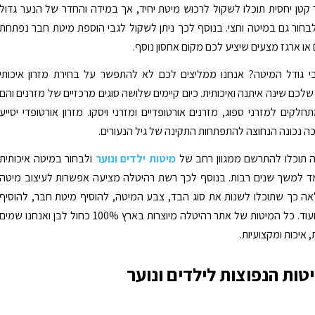
קטן יחסית תוכלו לשקול לרכוש מיטת יחיד, אך במידה והחדר של הנער גדול
לבחור גם במיטה וחצי. בנוסף לכך ניתן לשקול לגבי הוספת מיטת חבר נפתחת
או ארגז מצעים שיציע לכם מקום אחסון נוסף.
 גודל המיטה? אנחנו ממליצים לכם לא להתפשר על בחירת מזרון איכותי
לכם שינה איתנה ואיכותית. כיום קיימים שלושה סוגים מרכזיים של מזרנים והם
לקים למזרני ספוג, מזרנים אורטופדיים ומזרני ויסקו. מזרון אורטופדי יסייע
 נכונה הנחוצה להתפתחות התקינה של גיל הנעורים.
 תוכלו להתרשם ממגוון רחב של
מיטות ילדים ונוער
ולבחור במיטה איכותית
 למשך שנים רבות. בנוסף לכך רשת רהיטלה מציעה אפשרות לעיצוב מיטה
 כך שתוכלו לשנות את סוג הבד, צבע המיטה, להוסיף מיטת חבר, להוסיף
ארגז מצעים ועוד. כל המיטות של אתר רהיטלה מיוצרות בארץ 100% כחול לבן ואנחנו שמים
 איכות ומקצועיות.
טות הנפוצות לילדים ונוער