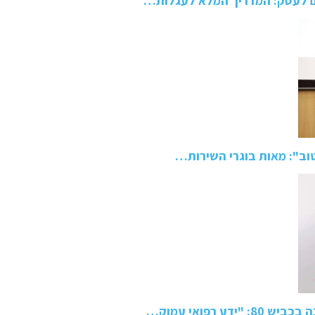
ם לעסק: המדריך המלא לעגלות…
טוב": מאות בוגרי השירות…
 רפואי עמוק…