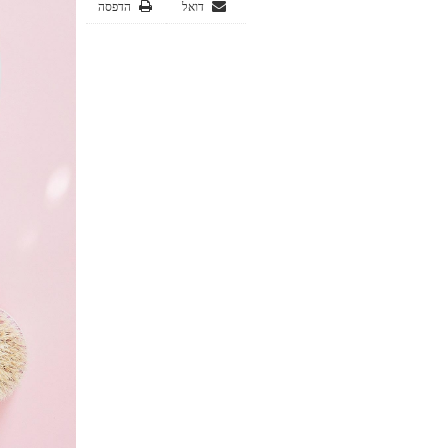
דואל
הדפסה