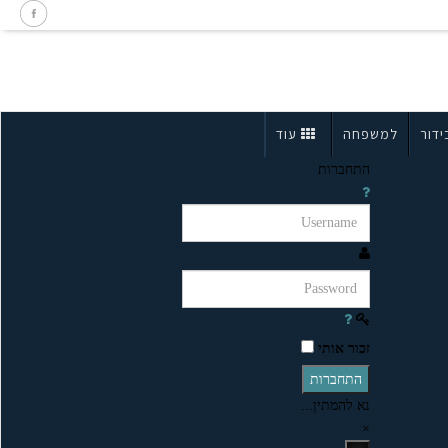
ידור
למשפחה
עוד
התחברות
זכור אותי
התחברות
נא להמתין...
×