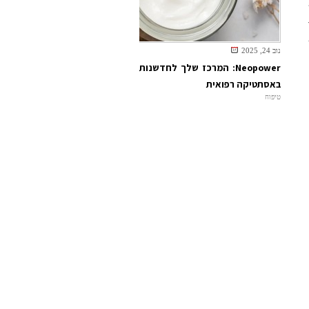
מן ברמת PH של 9-10,
ת
נוב 24, 2025
Neopower: המרכז שלך לחדשנות
באסתטיקה רפואית
טיפוח