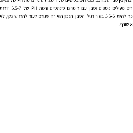
לבסוף, יש להבחין בין סבון שמורכב ממלחים בסיסיים של חומצות שו
סבון עם חומרים פעילים נוספים וסבון עם חומרים סינתטיים ורמת PH של 5.5-7. דרג
החומציות צריכה להיות 5.5-6 בעור רגיל והסבון הנכון הוא זה שגורם לעור להרגיש נקי, לא
א שורף.