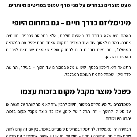
מעט מוצרים נבחרים על פני מדף עמוס בפריטים מיותרים.
מינימליזם כדרך חיים – גם בתחום היופי
האמת היא שלא מדובר רק באופנה חולפת, אלא בתפיסה צרכנית וחווייתית
אחרת. במקום לאסוף עוד ועוד מוצרים בתקווה שאחד מהם יספק את ה"מראה
המושלם", יותר נשים בוחרות היום להחזיק אוסף מצומצם שמותאם לצרכים
האמיתיים שלהן.
התוצאה היא חיסכון בכסף, שימוש מלא במוצרים עד הסוף – ובעיקר, תחושת
סדר וניקיון שמחליפה את העומס המבלבל.
כשכל מוצר מקבל מקום בזכות עצמו
כשמדברים על מינימליזם בטיפוח, חשוב להבין שזה לא אומר לוותר על הנאה או
על סטייל. להיפך – זהו תהליך של סינון, שבו כל מוצר מקבל מקום בזכות
יתרונותיו ויכולותיו.
הבחירה הזו מאפשרת להתמקד בפריטים שעובדים באמת, בין אם זה קרם לחות
שמתאים לעור, מסקרה נוחה לשימוש יומיומי או גוון איפור שמשתלב עם מראה