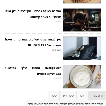
מספרה באילת גברים - איך לבחור נכון ואילו
אפשרויות באמת קיימות?
טיפוח
איך לבחור עגילי יהלומים צמודים יוקרתיים?
הטיפים של JB JEWELERS
תכשיטים
Neopower: המרכז שלך לחדשנות
באסתטיקה רפואית
טיפוח
אתם כאן:
ראשי
טיפוח ויופי
טיפוח
טיפוח חכם: פחות מוצרים בשידת האיפור, יותר דיוק במה שבאמת עובד