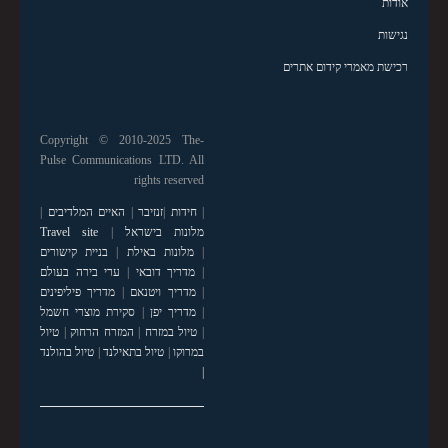
אודות
נגישות
רכישת מאמרי קידום אתרים
Copyright © 2010-2025 The-
Pulse Communications LTD. All
rights reserved
|
חידות
|
זנזיבר
|
האיים המלדיבים
|
מלונות בישראל
|
Travel site
|
מלונות באילת
|
בניית קישורים
|
מדריך דובאי
|
ערי בירה בעולם
|
מדריך ויטנאם
|
מדריך פיליפינים
|
מדריך יפן
|
סקירת מוצרי חשמל
|
טיול במזרח
|
המזרח הרחוק
|
טיול
במרוקו
|
טיול בתאילנד
|
טיול בהולנד
|