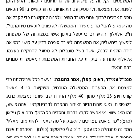
המשפטים והקליטה על פישוט וביטול קריטריונים לזכאות. "הגיע הזמן
לשנות את המציאות ולהפסיק עם התיאוריות. מדוע קשיש בן 99 וזכאים
נוספים צריכים לרדוף אחרי משרד השיכון ולפנות לתקשורת כדי לקבל את
מה שמגיע להם? מדוע משרדי הממשלה לא פונים לזכאים מיוזמתם?".
ח"כ אלאלוף הודיע גם כי יטפל באופן אישי במצוקתה של משפחת
ליפשיץ בירושלים; אם המשפחה ליאורה סיפרה בדיון על קושי במציאת
דירה הולמת לבנה, אשר בשל מוגבלות לא מסוגל להתקלח בעצמו.
אלאלוף מתח עוד ביקורת על החברות המשכנות המאפשרות מגורים
בתת תנאים.
מנכ"ל עמידר, ראובן קפלן, אמר בתגובה
: "נעשה ככל שביכולתנו כדי
למצמם את הפערים. הממשלה הנוכחית משקיעה פי 4 מאשר
קודמותיה; 15 אלף מתוך 40 אלף הדירות שברשותנו נמצאות כרגע
בשיפוצים". נציגי פורום הדיור הציבורי התפרצו לדבריו וקראו: "אתה פושע,
זהו מצג שווא. אי אפשר לקבץ נדבות וחסדים כל הזמן". ח"כ אילן גילאון
(מרצ): "מדוע אנשים צריכים להיאבק על מה שאמור להיות מובן מאליו?
המדינה מתנהלת כמו עסק". ח"כ טלי פלוסקוב (כולנו): "הפתרונות אינם
מספיקים, אבל למנכ"ל עמידר יש אוזן קשבת והוא סייע לפתור מצוקות