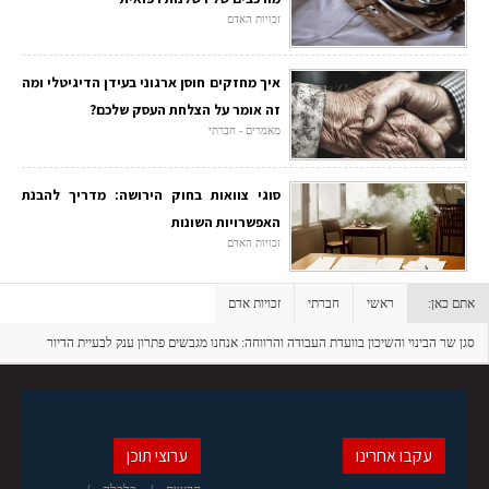
זכויות האדם
איך מחזקים חוסן ארגוני בעידן הדיגיטלי ומה
זה אומר על הצלחת העסק שלכם?
מאמרים - חברתי
סוגי צוואות בחוק הירושה: מדריך להבנת
האפשרויות השונות
זכויות האדם
אתם כאן:
ראשי
חברתי
זכויות אדם
סגן שר הבינוי והשיכון בוועדת העבודה והרווחה: אנחנו מגבשים פתרון ענק לבעיית הדיור
הציבורי - הקריטריונים כיום אכזריים
עקבו אחרינו
ערוצי תוכן