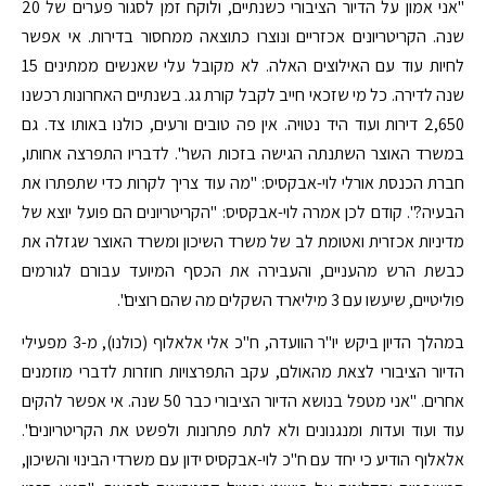
"אני אמון על הדיור הציבורי כשנתיים, ולוקח זמן לסגור פערים של 20
שנה. הקריטריונים אכזריים ונוצרו כתוצאה ממחסור בדירות. אי אפשר
לחיות עוד עם האילוצים האלה. לא מקובל עלי שאנשים ממתינים 15
שנה לדירה. כל מי שזכאי חייב לקבל קורת גג. בשנתיים האחרונות רכשנו
2,650 דירות ועוד היד נטויה. אין פה טובים ורעים, כולנו באותו צד. גם
במשרד האוצר השתנתה הגישה בזכות השר". לדבריו התפרצה אחותו,
חברת הכנסת אורלי לוי-אבקסיס: "מה עוד צריך לקרות כדי שתפתרו את
הבעיה?". קודם לכן אמרה לוי-אבקסיס: "הקריטריונים הם פועל יוצא של
מדיניות אכזרית ואטומת לב של משרד השיכון ומשרד האוצר שגזלה את
כבשת הרש מהעניים, והעבירה את הכסף המיועד עבורם לגורמים
פוליטיים, שיעשו עם 3 מיליארד השקלים מה שהם רוצים".
במהלך הדיון ביקש יו"ר הוועדה, ח"כ אלי אלאלוף (כולנו), מ-3 מפעילי
הדיור הציבורי לצאת מהאולם, עקב התפרצויות חוזרות לדברי מוזמנים
אחרים. "אני מטפל בנושא הדיור הציבורי כבר 50 שנה. אי אפשר להקים
עוד ועוד ועדות ומנגנונים ולא לתת פתרונות ולפשט את הקריטריונים".
אלאלוף הודיע כי יחד עם ח"כ לוי-אבקסיס ידון עם משרדי הבינוי והשיכון,