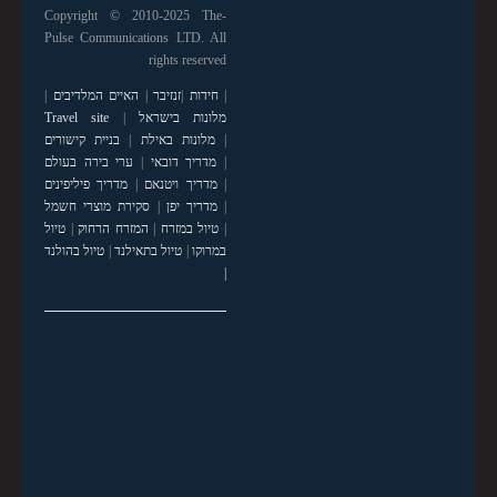
Copyright © 2010-2025 The-
Pulse Communications LTD. All
rights reserved
|
חידות
|
זנזיבר
|
האיים המלדיבים
|
מלונות בישראל
|
Travel site
|
מלונות באילת
|
בניית קישורים
|
מדריך דובאי
|
ערי בירה בעולם
|
מדריך ויטנאם
|
מדריך פיליפינים
|
מדריך יפן
|
סקירת מוצרי חשמל
|
טיול במזרח
|
המזרח הרחוק
|
טיול
במרוקו
|
טיול בתאילנד
|
טיול בהולנד
|