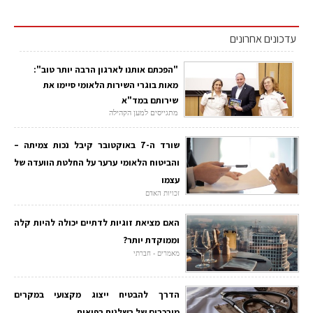
עדכונים אחרונים
"הפכתם אותנו לארגון הרבה יותר טוב":
מאות בוגרי השירות הלאומי סיימו את
שירותם במד"א
מתגייסים למען הקהילה
שורד ה-7 באוקטובר קיבל נכות צמיתה –
והביטוח הלאומי ערער על החלטת הוועדה של
עצמו
זכויות האדם
האם מציאת זוגיות לדתיים יכולה להיות קלה
וממוקדת יותר?
מאמרים - חברתי
הדרך להבטיח ייצוג מקצועי במקרים
מורכבים של רשלנות רפואית