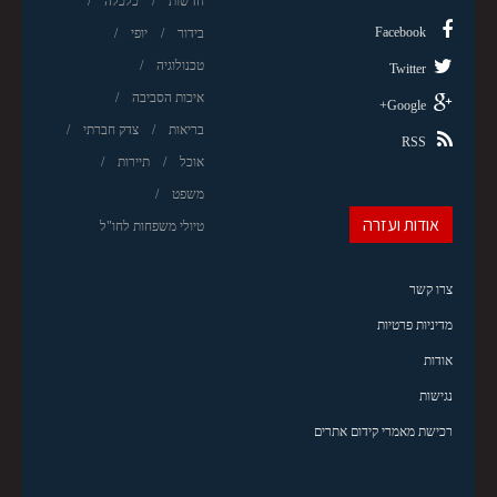
חדשות
כלכלה
Facebook
בידור
יופי
טכנולוגיה
Twitter
איכות הסביבה
Google+
בריאות
צדק חברתי
RSS
אוכל
תיירות
משפט
אודות ועזרה
טיולי משפחות לחו"ל
צרו קשר
מדיניות פרטיות
אודות
נגישות
רכישת מאמרי קידום אתרים