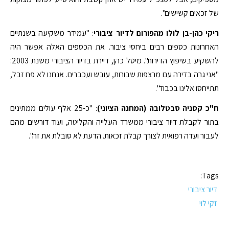
של זכאים קשישים".
ריקי כהן-בן לולו מהפורום לדיור ציבורי
: "עמידר משקיעה בשנתיים
האחרונות כספים רבים ביחסי ציבור. את הכספים האלה אפשר היה
להשקיע בשיפוץ הדירות". מיטל כהן, דיירת בדיור הציבורי משנת 2003:
"אני גרה בדירה עם מרצפות שבורות, עובש ועכברים. אנחנו לא פח זבל,
תתייחסו אלינו בכבוד".
ח"כ קסניה סבטלובה (המחנה הציוני)
: "כ-25 אלף עולים ממתינים
בתור לקבלת דיור ציבורי ממשרד העלייה והקליטה, ועוד דורשים מהם
לעבור ועדה רפואית לצורך קבלת זכאות. הדעת לא סובלת את זה".
Tags:
דיור ציבורי
זקי לוי