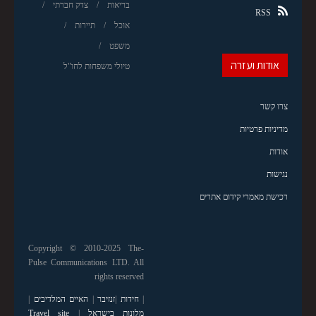
בריאות
צדק חברתי
RSS
אוכל
תיירות
משפט
אודות ועזרה
טיולי משפחות לחו"ל
צרו קשר
מדיניות פרטיות
אודות
נגישות
רכישת מאמרי קידום אתרים
Copyright © 2010-2025 The-
Pulse Communications LTD. All
rights reserved
|
חידות
|
זנזיבר
|
האיים המלדיבים
|
מלונות בישראל
|
Travel site