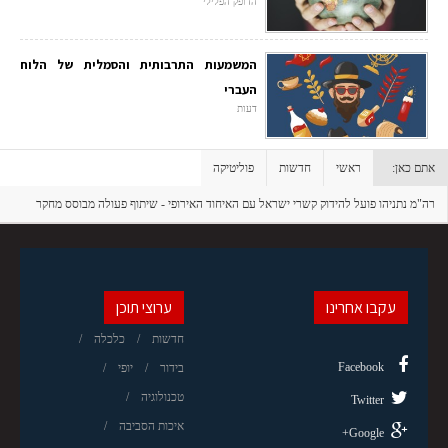
הדופק הפלילי
המשמעות התרבותית והסמלית של הלוח
העברי
דעות
אתם כאן:
ראשי
חדשות
פוליטיקה
רה"מ נתניהו פועל להידוק קשרי ישראל עם האיחוד האירופי - שיתוף פעולה מבוסס מחקר
וחדשנות
עקבו אחרינו
ערוצי תוכן
חדשות
כלכלה
Facebook
בידור
יופי
טכנולוגיה
Twitter
איכות הסביבה
Google+