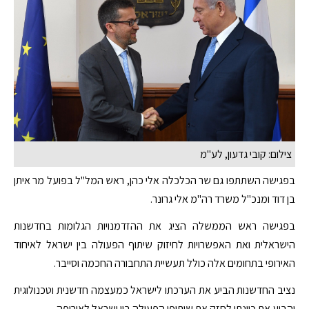
צילום: קובי גדעון, לע"מ
בפגישה השתתפו גם שר הכלכלה אלי כהן, ראש המל"ל בפועל מר איתן
בן דוד ומנכ"ל משרד רה"מ אלי גרונר.
בפגישה ראש הממשלה הציג את ההזדמנויות הגלומות בחדשנות
הישראלית ואת האפשרויות לחיזוק שיתוף הפעולה בין ישראל לאיחוד
האירופי בתחומים אלה כולל תעשיית התחבורה החכמה וסייבר.
נציב החדשנות הביע את הערכתו לישראל כמעצמה חדשנית וטכנולוגית
והביע את כוונתו לחזק את שיתופי הפעולה בין ישראל לאירופה.