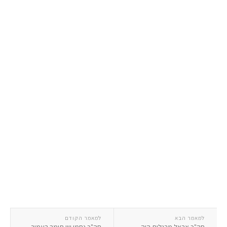
למאמר הבא
למאמר הקודם
חה"כ אראל מרגלית היה
חה"כ נחמן שי תומך בעמיר