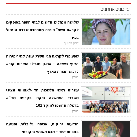
עדכונים אחרונים
שלושה מנהלים חדשים לבתי הספר באופקים
לקראת תשפ"ז: ככה מתרחבת שדרת הניהול
בעיר
דופק החינוך
שפע פרי לקראת חגי תשרי: עונת קטיף פירות
הקיץ בשיאה - ארגון מגדלי הפירות קורא
לרכוש תוצרת הארץ
בארץ
עשרות ראשי הלשכות הדו-לאומיות ונציגי
משרדי הממשלה ביקרו בקריית מד"א
ברמלה ונחשפו למוקד 101
בארץ
הודעות ירוקות, אכיפה גלובלית ופגיעה
בזכויות יסוד – מבט משפטי ביקורתי