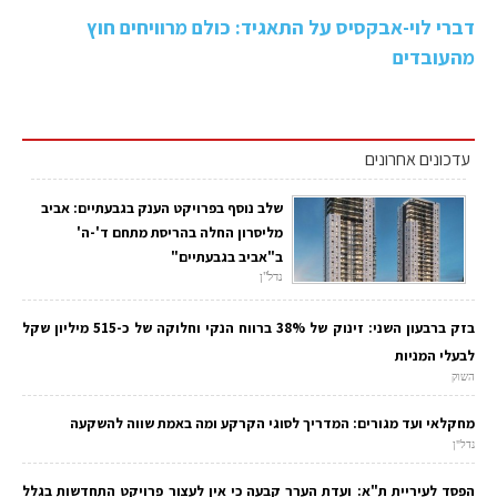
דברי לוי-אבקסיס על התאגיד: כולם מרוויחים חוץ
מהעובדים
עדכונים אחרונים
שלב נוסף בפרויקט הענק בגבעתיים: אביב
מליסרון החלה בהריסת מתחם ד'-ה'
ב"אביב בגבעתיים"
נדל"ן
בזק ברבעון השני: זינוק של 38% ברווח הנקי וחלוקה של כ-515 מיליון שקל
לבעלי המניות
השוק
מחקלאי ועד מגורים: המדריך לסוגי הקרקע ומה באמת שווה להשקעה
נדל"ן
הפסד לעיריית ת"א: ועדת הערר קבעה כי אין לעצור פרויקט התחדשות בגלל