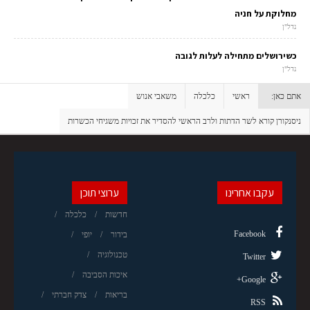
מחלוקת על חניה
נדל"ן
כשירושלים מתחילה לעלות לגובה
נדל"ן
אתם כאן:
ראשי
כלכלה
משאבי אנוש
ניסנקורן קורא לשר הדתות ולרב הראשי להסדיר את זכויות משגיחי הכשרות
עקבו אחרינו
ערוצי תוכן
חדשות
כלכלה
Facebook
בידור
יופי
טכנולוגיה
Twitter
איכות הסביבה
Google+
בריאות
צדק חברתי
RSS