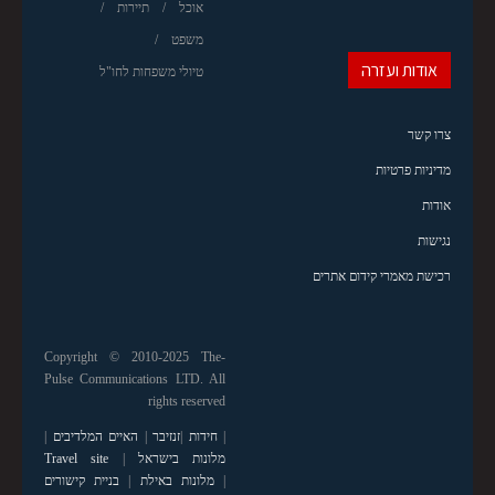
אוכל
תיירות
משפט
אודות ועזרה
טיולי משפחות לחו"ל
צרו קשר
מדיניות פרטיות
אודות
נגישות
רכישת מאמרי קידום אתרים
Copyright © 2010-2025 The-
Pulse Communications LTD. All
rights reserved
|
חידות
|
זנזיבר
|
האיים המלדיבים
|
מלונות בישראל
|
Travel site
|
מלונות באילת
|
בניית קישורים