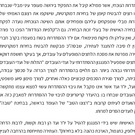
דרות הנוכחי, אשר ממילא קיבל את התפקיד בירושה מעופר עיני מבלי שנבחר
 רוצים להבטיח קיומן של בחירות דמוקרטיות, שישקפו את רצונם האמיתי של
ות מבלי שמפקחים עליהם ומפחידים אותם. השיטה הנוכחית נועדה לפקח
ירה האישית של בעלי זכות הבחירה. גם ה"קלפיות הנודדות" הפכו כר פורה
ת, ואין עליהן ולו פיקוח מינימאלי. אם יו"ר ההסתדרות בטוח במעמדו בקרב חברי
ן לו סיבה להתנגד לעתירה, שבסה"כ מבקשת להבטיח בחירות דמוקרטיות
תירה מפרטת את מסכת הלחצים המופעלים על עובדים, אך בעיקר חושפת דווקא
חצים שמפעיל המנגנון ההסתדרותי על ועדי העובדים. "התלות של ועדי העובדים
דרותי גבוהה ביותר. הם תלויים בהסתדרות לצורך הכרזה על סכסוך עבודה,
יתה, לצורך סגירת הסכמים קיבוציים כאלה ואחרים, לצורך מימון סיוע משפטי,
פועל, יו"ר ועד אשר אינו מקבל את גיבוי ההסתדרות עשוי למצוא עצמו מתקשה
עובדים שבחרו בו. בהיעדר קריטריונים לגיבוי של ההסתדרות למאבק כזה או
הוועדים לעיתים קרובות ב"רצונו הטוב" של העומד בראשה, בבחינת "טובה"
לועדים הסרים למרותו.
האישיות שיש בידי המנגנון להטיל על יו"ר ועד הן רבות וקשות, לרבות הדחה
ילופין, כתגמול, הארכת כהונה בלא בחירות)". העתירה מתייחסת בהרחבה לעניין