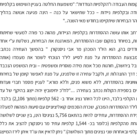
מות העבודה ו"הקלפיות הנודדות": "משמעות החלטה בעניין השימוש בקלפיות
דה ובקלפיות ניידות – ככל שתישאר על כנה – הינה פגיעה אנושה בהליך
הר הבחירות שיתקיימו בחודש מאי השנה..."
ב אותו עושה ההסתדרות בקלפיות הניידות, מהווה כר פורה למעשי שחיתות
ות, במיוחד במקום שבו ההסתדרות, המארגנת את הבחירות, נשלטת ע"י אחד
דים בהן, הוא היו"ר המכהן מר אבי ניסנקורן. " בהמשך העתירה נכתב:
בצעת ההסתדרות על מנת לסייע ליו"ר הנוכחי לשמר את מעמדו (אותה
ל בירושה), חורגות מכל אמת מידה מוסרית ומשפטית – ובית המשפט הנכבד
דרך התנהלות זו, ולקבל עתירה זו שלפנינו, על מנת לאפשר קיומן של בחירות
וויוניות בהסתדרות, ללא משוא פנים, וללא מורא." לעניין מספר חברי וועדות
ם בספירת הקולות נכתב בעתירה: ....."לח"כ יחימוביץ יהיה ייצוג בהיקף של עד
8.9% מועדות הקלפי בלבד, היינו לכל היותר נציג אחד ב- 562 קלפיות (מתוך 2,106) בלבד
יו"ר ההסתדרות המכהן, שכרת הסכמים קואליציוניים עם סיעות המהוות למעלה
מ- 90% מוועידת ההסתדרות, עתידים להיות בהתאם 5,756 נציגים! הינו, בין שניים לשלושה
נציגים בכל אחת מהקלפיות (כלומר בכ- 1,544 קלפיות עתיד מר ניסנקורן להציב את כלל
פי ובאחרות שני נציגים מתוך השלושה)." ניתן לראיין את עו״ד איתן לירז המייצג