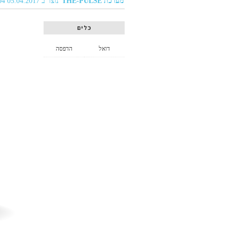
מערכת THE-PULSE
נוצר ב 05.04.2017 01:04
כלים
דואל
הדפסה