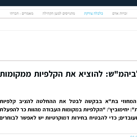
זכויות אדם
כלכלה צודקת
מתגייסים למען הקהילה
מאמרים - חברתי
לביהמ"ש: להוציא את הקלפיות ממקומות
 המחוזי בת"א בבקשה לבטל את ההחלטה להציב קלפיות
": יחימוביץ': "הקלפיות במקומות העבודה מהוות כר להפעלת
 ועובדים; כדי להבטיח בחירות דמוקרטיות יש לאפשר לבוחרים