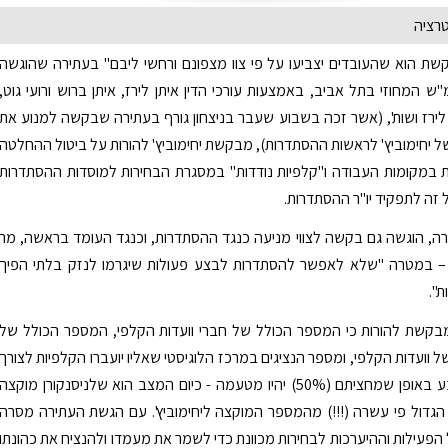
טרציה
ת הוא שהעובדים יצביעו על פי צוו מצפונם ורחשי ליבם" בעתירה שהוגשה
ש המחוזי בתל אביב, באמצעות עורכי הדין איתן לירז, איתן ברוש ורועי גוט,
ירז ושות', (אשר זכה בשבוע שעבר בניצחון גורף בעתירה שבקשה למנוע את
 יחימוביץ' לראשות ההסתדרות), מבקשת יחימוביץ' להורות על ביטול ההחלטה
 במקומות העבודה ו"קלפיות נודדות" במסגרת הבחירות למוסדות ההסתדרות
 זה לתפקיד יו"ר ההסתדרות.
ה, הוגשה גם בקשה לצווי מניעה כנגד ההסתדרות, וכנגד העומד בראשה, מר
ן – במטרה "שלא לאפשר להסתדרות לבצע פעולות שיגרמו לנזק בלתי הפיך
ת".
מבקשת להורות כי המספר הכולל של חברי וועדות הקלפי, המספר הכולל של
 וועדות הקלפי, ומספר הנציגים במרכז הלוגיסטי שאליו יועברו הקלפיות לצורך
ספירתן - ייקבע באופן שמחציתם (50%) יהיו מטעמה - כיום המצב הוא שלניסנקורן מוקצה
הגדול פי עשרה (!!!) מהמספר המוקצה ליחימוביץ'. עם הגשת העתירה מסרה
ל הפעילות וההיערכות לבחירות מכוונת כדי לשמר את מעמדו ולהנציח את כהונתו