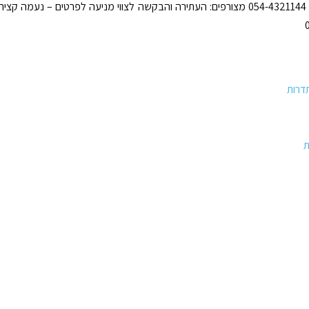
את יחימוביץ : 054-4321144 מצורפים: העתירה והבקשה לצווי מניעה לפרטים – נעמה קציר
דרות
ת