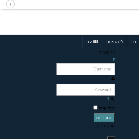
ידור
למשפחה
עוד
התחברות
זכור אותי
התחברות
נא להמתין...
×