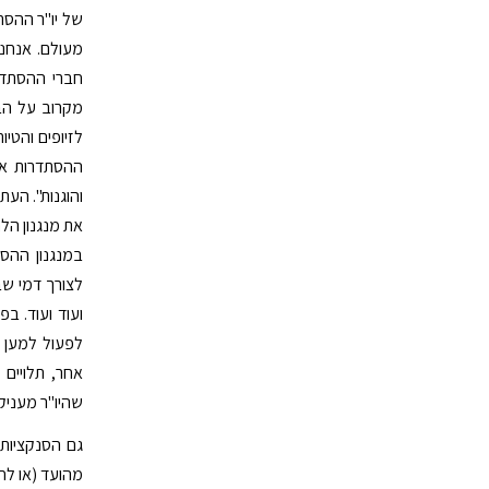
של יו"ר ההסת
מעולם. אנחנו
חברי ההסתדר
מקרוב על הבח
לזיופים והטיו
ההסתדרות אי
והוגנות". הע
את מנגנון הל
במנגנון ההסת
לצורך דמי שב
ועוד ועוד. ב
לפעול למען ה
אחר, תלויים 
שהיו"ר מעניק 
גם הסנקציות 
מהועד (או לח