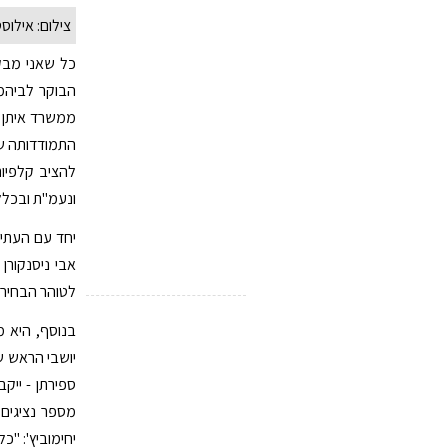
צילום: אילוס
כל שאני מבקש
הבוקר לביהמ"
ממשרד איתן ל
התמודדותה של
להציב קלפיות
ונעמ"ת ובכלל
יחד עם העתיר
אבי ניסנקור
לטוהר הבחירו
בנוסף, היא 
יושבי הראש של
מספר נציגים 
יחימוביץ': "כ