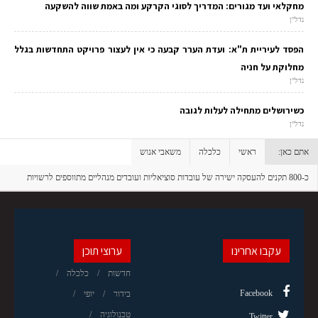
מחקלאי ועד מגורים: המדריך לסוגי הקרקע ומה באמת שווה להשקעה
נדל"ן
הפסד לעיריית ת"א: ועדת הערר קבעה כי אין לעצור פרויקט התחדשות בגלל
מחלוקת על חניה
נדל"ן
כשירושלים מתחילה לעלות לגובה
נדל"ן
אתם כאן:
ראשי
כלכלה
משאבי אנוש
כ-800 תקנים להעסקה ישירה של עובדות סוציאליות ועובדים מנהליים מתווספים לרשויות
המקומיות
עקבו אחרינו
ערוצי תוכן
חדשות
כלכלה
Facebook
בידור
יופי
טכנולוגיה
Twitter