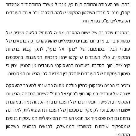
בהם: שר העבודה והרווחה חיים כץ, מנכ"ל משרד הרווחה ד"ר אביגדור
קפלן, מנכ"ל מרכז השלטון המקומי שלמה דולברג ויו"ר איגוד העובדים
הסוציאליים עו"ס צפרא דוויק.
במסגרת שלב זה של יישום ההסכם, צפויה להתחיל קליטה מיידית של
מאות עובדים, מרביתם עובדים סוציאליים שהועסקו עד כה בתנאים של
עובדי קבלן ובמתכונת של "כתף אל כתף", לתקן קבוע ברשויות
המקומיות. כלל העובדים שייקלטו ייהנו מזכויות המעוגנות בהסכמים
קיבוציים, תוך הסדרת ביטחונם התעסוקתי כעובדים מן המניין. יצוין כי
מימון העסקתם של העובדים יתחלק בין המדינה לבין הרשויות המקומיות.
נזכיר כי תכנית ניסנקורן-כחלון כוללת מתווה רב שנתי למעבר להעסקה
ישירה של עובדים במיקור חוץ ו"כתף אל כתף" לשירות המדינה והרשויות
המקומיות, ולשיפור תנאי השכר של העובדים ברף הכנסה נמוך. במסגרת
יישום ההסכם, וכחלק מקידום מעמדן של העובדות הסוציאליות, לאחרונה
נחתם גם הצו שמצמיד את תנאי העובדות הסוציאליות המועסקות בגופים
שמספקים שירותים למשרדי הממשלה, לתנאים הנהוגים בשלטון
המקומי.