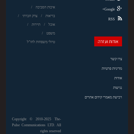
איכות הסביבה
Google+
בריאות
צדק חברתי
RSS
אוכל
תיירות
משפט
אודות ועזרה
טיולי משפחות לחו"ל
צרו קשר
מדיניות פרטיות
אודות
נגישות
רכישת מאמרי קידום אתרים
Copyright © 2010-2025 The-
Pulse Communications LTD. All
rights reserved