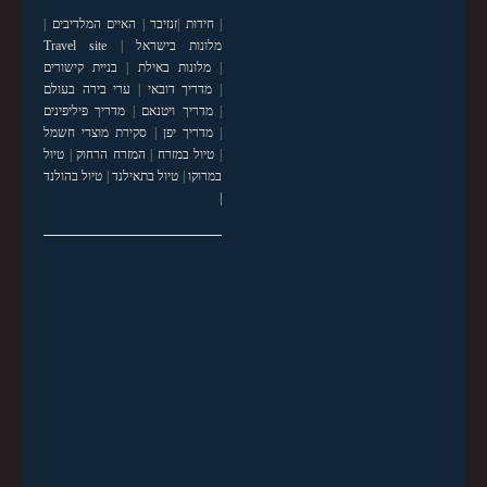
|
חידות
|
זנזיבר
|
האיים המלדיבים
|
מלונות בישראל
|
Travel site
|
מלונות באילת
|
בניית קישורים
|
מדריך דובאי
|
ערי בירה בעולם
|
מדריך ויטנאם
|
מדריך פיליפינים
|
מדריך יפן
|
סקירת מוצרי חשמל
|
טיול במזרח
|
המזרח הרחוק
|
טיול
במרוקו
|
טיול בתאילנד
|
טיול בהולנד
|