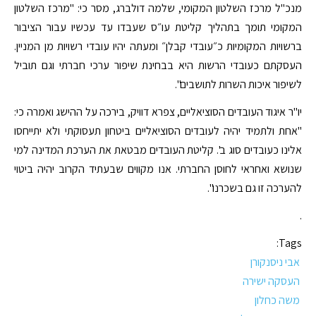
מנכ"ל מרכז השלטון המקומי, שלמה דולברג, מסר כי: "מרכז השלטון
המקומי תומך בתהליך קליטת עו״ס שעבדו עד עכשיו עבור הציבור
ברשויות המקומיות כ״עובדי קבלן״ ומעתה יהיו עובדי רשויות מן המניין.
העסקתם כעובדי הרשות היא בבחינת שיפור ערכי חברתי וגם תוביל
לשיפור איכות השרות לתושבים".
יו"ר איגוד העובדים הסוציאליים, צפרא דוויק, בירכה על ההישג ואמרה כי:
"אחת ולתמיד יהיה לעובדים הסוציאליים ביטחון תעסוקתי ולא יתייחסו
אלינו כעובדים סוג ב'. קליטת העובדים מבטאת את הערכת המדינה למי
שנושא ואחראי לחוסן החברתי. אנו מקווים שבעתיד הקרוב יהיה ביטוי
להערכה זו גם בשכרנו".
.
Tags:
אבי ניסנקורן
העסקה ישירה
משה כחלון