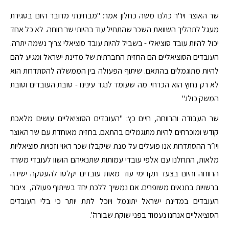
שר האוצר ויו"ר כולנו משה כחלון אמר: "מבחינתי מדובר היום בסגירת
מעגל לתהליך השוואת השכר שהתחיל עוד בהיותי שר רווחה. לא כל אחד
יכול להיות עובד סוציאלי - בשביל להיות עובד סוציאלי צריך נשמה יתרה.
העובדים הסוציאליים הם החזית החברתית של מדינת ישראל ומגיע להם
להיות מתוגמלים בהתאם. שיתוף הפעולה בין הממשלה להסתדרות הוא
לא רק נחוץ הוא הכרחי. מה שעומד לנגד עינינו - טובת העובדים וטובת
המשק כולו."
שר העבודה והרווחה, חיים כץ: "העובדים הסוציאליים עושים מלאכת
קודש ומוכרחים להיות מתוגמלים בהתאם. בחזית מאוחדת עם שר האוצר
ויו״ר ההסתדרות אנו פועלים על מנת שיקבלו שכר ראוי וזכויות סוציאליות
מלאות, התחלנו עם אלפי עובדי עמותות שתנאיהם הושוו לעובדי משרד
הרווחה והיום בצעד תקדימי עוד מאות עובדים יקלטו להעסקה ישירה
ברשויות בתנאים משופרים. אם נמשיך ללכת יחד בשיתוף פעולה, ציבור
העובדים במדינת ישראל יתוגמל ויוכל לתת יותר כי בלי העובדים
הסוציאליים אנחנו נעמוד בפני שוקת שבורה".