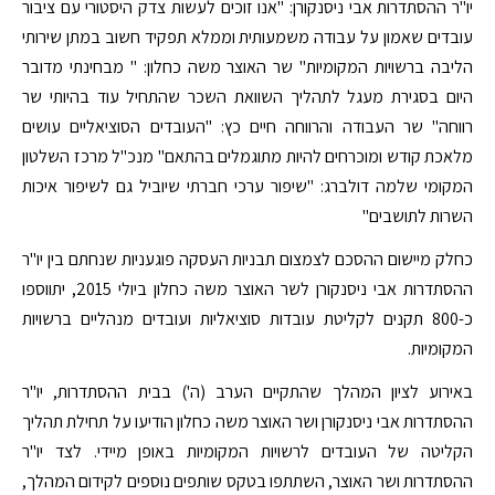
יו"ר ההסתדרות אבי ניסנקורן: "אנו זוכים לעשות צדק היסטורי עם ציבור
עובדים שאמון על עבודה משמעותית וממלא תפקיד חשוב במתן שירותי
הליבה ברשויות המקומיות" שר האוצר משה כחלון: " מבחינתי מדובר
היום בסגירת מעגל לתהליך השוואת השכר שהתחיל עוד בהיותי שר
רווחה" שר העבודה והרווחה חיים כץ: "העובדים הסוציאליים עושים
מלאכת קודש ומוכרחים להיות מתוגמלים בהתאם" מנכ"ל מרכז השלטון
המקומי שלמה דולברג: "שיפור ערכי חברתי שיוביל גם לשיפור איכות
השרות לתושבים"
כחלק מיישום ההסכם לצמצום תבניות העסקה פוגעניות שנחתם בין יו"ר
ההסתדרות אבי ניסנקורן לשר האוצר משה כחלון ביולי 2015, יתווספו
כ-800 תקנים לקליטת עובדות סוציאליות ועובדים מנהליים ברשויות
המקומיות.
באירוע לציון המהלך שהתקיים הערב (ה') בבית ההסתדרות, יו"ר
ההסתדרות אבי ניסנקורן ושר האוצר משה כחלון הודיעו על תחילת תהליך
הקליטה של העובדים לרשויות המקומיות באופן מיידי. לצד יו"ר
ההסתדרות ושר האוצר, השתתפו בטקס שותפים נוספים לקידום המהלך,