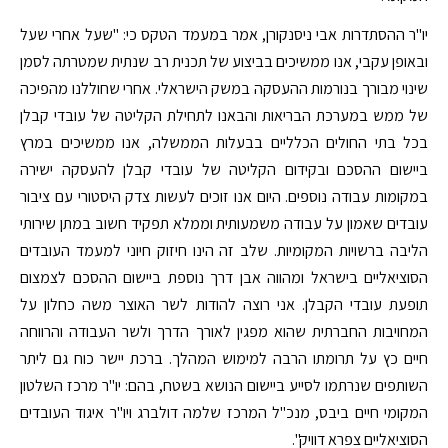
יו"ר ההסתדרות אבי ניסנקורן, אמר במעמד הטקס כי: "שעל אחרי שעל
ובאופן עקבי, אנו ממשיכים בביצוע של תכנית רב שנתית שמטרתה לסמן
שינוי מבורך בנורמות ההעסקה במשק הישראלי. אחרי שחוללנו מהפיכה
של ממש במערכת הבריאות והבאנו לתחילת הקליטה של עובדי קבלן
בכל בתי החולים הכלליים בבעלות הממשלה, אנו ממשיכים במרץ
ביישום ההסכם ובקידום הקליטה של עובדי קבלן להעסקה ישירה
במקומות עבודה נוספים. היום אנו זוכים לעשות צדק היסטורי עם ציבור
עובדים שאמון על עבודה משמעותית וממלא תפקיד חשוב במתן שירותי
הליבה ברשויות המקומיות. שלב זה הינו חיזוק חיוני למעמד העובדים
הסוציאליים בישראל ומהווה אבן דרך נוספת ביישום ההסכם לצמצום
תופעת עובדי הקבלן. אני רוצה להודות לשר האוצר משה כחלון על
המחויבות החברתית שהוא מפגין לאורך הדרך ולשר העבודה והרווחה
חיים כץ על תרומתו הרבה למימוש המהלך. ברכת יישר כוח גם ליתר
השותפים שנרתמו לסייע ביישום הנושא בשטח, בהם: יו"ר מרכז השלטון
המקומי חיים ביבס, מנכ"ל המרכז שלמה דולברג ויו"ר איגוד העובדים
הסוציאליים צפרא דוויק".