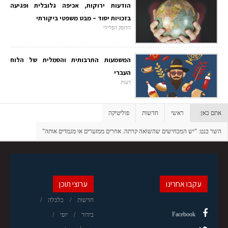
הודעות ירוקות, אכיפה גלובלית ופגיעה
בזכויות יסוד – מבט משפטי ביקורתי
הדופק הפלילי
המשמעות התרבותית והסמלית של הלוח
העברי
דעות
אתם כאן:
ראשי
חדשות
פוליטיקה
השר בנט: "יש המכחישים שהשואה קרתה. אחרים ממזערים או מגמדים אותה"
עקבו אחרינו
ערוצי תוכן
חדשות
כלכלה
Facebook
בידור
יופי