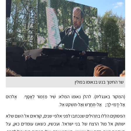
שר החינוך בנט בנאומו בפולין
(המקור באנגלית). להלן נאומו המלא: שִׁיר מִזְמוֹר לְאָסָף. אֱלֹהִים
אַל-דֳּמִי-לָךְ; אַל-תֶּחֱרַשׁ וְאַל-תִּשְׁקֹט אֵל.
הפסוקים הללו בתהילים שנכתבו לפני אלפי שנים, קוראים אל השם שלא
ישתוק אל מול הרצח של בני ישראל. ועכשיו, כשאנו עומדים כאן, על