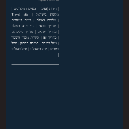
|
חידות
|
זנזיבר
|
האיים המלדיבים
|
מלונות בישראל
|
Travel site
|
מלונות באילת
|
בניית קישורים
|
מדריך דובאי
|
ערי בירה בעולם
|
מדריך ויטנאם
|
מדריך פיליפינים
|
מדריך יפן
|
סקירת מוצרי חשמל
|
טיול במזרח
|
המזרח הרחוק
|
טיול
במרוקו
|
טיול בתאילנד
|
טיול בהולנד
|