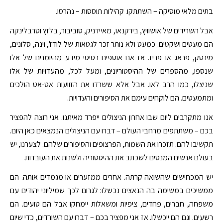
בתים מלאי מוסיקה – השתתקו. קהילות תוססות – נהרסו.
אבל השרידים של אושוויץ, בירקנאו, מאיידניק, סוביבור, בלזץ וטרבלינקה
הם מעטים ושקטים. כמעט ולא נותר זכר לגטאות של לודז', וינה, סלונים,
מינסק, פראג או פריז. אז אנו אוספים רסיסי מידע מהיומנים של אלו
שנספו, מהספרים של ההיסטוריונים, ומעל לכל, מהעדויות של אלו
שניצלו, כמו הרב לאו. אבל אלא ששרדו את הזוועות אט-אט הולכים
ומתמעטים. הם לוקחים עימם את הסיפורים והעדויות.
אנו מתקרבים ליום שבו אחרון הניצולים ייפרד מאיתנו. אני רוצה להפציר
בכם – משתתפים מרחבי העולם – דברו עם הניצולים הנמצאים כאן היום.
תקשיבו להם. תזכרו את השמות, הפרצופים והסיפורים שלהם. לצערנו, יש
בעולם אנשים המנסים לשכתב את ההיסטוריה ולשנות את העובדות.
יש המכחישים שהשואה קרתה. אחרים ממזערים או מגמדים אותה. הם
ממשיכים במשימה בה הנאצים נכשלו: לגרום לכך שמיליוני יהודים עם
משפחה, חברים, פחדים, ציפיות ומשאלות יימחקו אבל הם טועים. הם
רשעים. וגם הם ייכשלו. אז אני מפציר בכם – דברו עם השורדים, כדי שיום