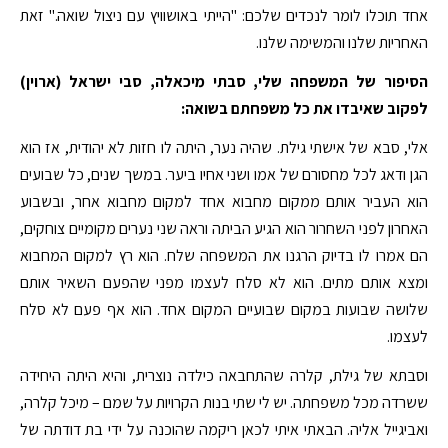
אחד תוכלו לומר לנכדים שלכם: "הייתי באושוויץ עם ניצול שואה." זאת
האחריות שלנו והמשימה שלנו.
הסיפור של המשפחה שלי, סבתי מיכאלה, סבי ישראל (ארוין)
לפקוב שאיבדו את כל משפחתם בשואה:
אלי, סבא של אישתי גילת. שהיה נער, היתה לו חזות לא יהודית, אז הוא
הגן ודאג לכל מחסורם של אמו ושני אחיו ביער. במשך שנים, כל שבועים
הוא העביר אותם ממקום מחבוא אחד למקום מחבוא אחר, ובשבוע
האחרון לפני השחרור הוא הגיע הביתה וראה שני נערים מקומיים צוחקים,
הם אמרו לו בדיוק הרגנו את המשפחה שלח. הוא רץ למקום המחבוא
ומצא אותם מתים. הוא לא סלח לעצמו מפני שהפעם השאיר אותם
שלושה שבועות במקום שבועיים המקום אחד. הוא אף פעם לא סלח
לעצמו.
וסבתא של גילת, קלרה שהתחבאה כילדה נוצרית, והיא היתה היחידה
ששרדה מכל משפחתה. יש לי שתי בנות הקרויות על שמם – מיכל קלרה,
ואביגייל אליה. הבאתי איתי לכאן ריקמה שהוכנה על ידי בת דודתה של