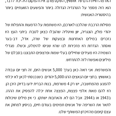
האדמה רוויית-הדם של אושוויץ, השקט צורם. אילו המקום היה יכול לדבר,
הוא היה מספר על הטרגדיה הגדולה ביותר והפשעים הזוועתיים ביותר
בהיסטוריה האנושית:
מסילות הרכבת שהלכנו לאורכם, היו משתפות על הדמעות והתפלות של
יהודי פולין, הונגריה, יוון ואיטליה שהובלו כצאן לטבח. ביתני העץ היו
נזכרים במילים האחרונות ובצעקות של שרה, אדל, דב-בער
ואסתר. הגדרות היו מזכירות לנו שהיו שניסו להימלט, וכשלו. מגדלי
השמירה היו מעידים שחיילים בעלי שמות ופרצופים התבוננו בסבלם של
מיליונים ואפשרו לזה להתרחש.
והמשרפות. אני רואה כאן בערך 5,000 אנשים היום, זה חצי יום עבודה
באושוויץ. בחצי יום הנאצים הרגו 5,000 יהודים. כשנכנסתי לכאן לא יכלתי
להמנע מהמחשבה, יש רק 4 משרפות, בנות הברית ידעו בדיוק היכן הן.
היו להם מאות אלפי פצצות, הפצצה אחת יכלה להפסיק את ההרג.
ב1943 או ב1944. אבל הם לא. והארובות ישתקו. כי אין מילים שיכולות
לתאר את השריפה של אנשים תמימים בעודם חיים, בניסיון למחוק את
עצם קיומם מהזיכרון המשותף שלנו.