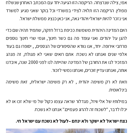
אמי, צילה שנרצחה. הריקמה הזו הגיעה יחד עם המכתב האחרון שנשלח
מפולין. הריקמה הזו תלויה לצידי במשרדי וכל בוקר שאני מגיע למשרד
אני נזכר להיות ישראלי ויהודי גאה, אני כאן כנציג ממשלת ישראל.
היום המדינה היהודית משמשת ככיפת ברזל חזקה, שתמיד תהיה שם כדי
להגן על יהודים. ואני עומד פה גם כשר חינוך, ועמי שרי חינוך נוספים
מרחבי אירופה. יחד, אנו נוודא שהסיפורים של הנספים, , יסופרו גם בעוד
אלפי שנים ואנחנו לא נשכח. אתם רואים שאני לא מגולח, זה מנהג
המזכיר לנו את החורבן של המדינה שהייתה לנו לפני 2000 שנה, איבדנו
אותה, ואנחנו עדיין זוכרים, ואנחנו נמשי לזכור.
וזאת לא רק משימה יהודית , לא רק משימה ישראלית, זאת משימה
בינלאומית.
במילותיו של אלי וויזל, מגדלור שראה עצמו כקול של מי שלא זכו או לא
יכלו לדבר, "לשכוח זה להרוג פעמיים." אנחנו לא נשכח.
נצח ישראל לא ישקר ולא ינחם –לעול לא נשכח עם ישראל חי.