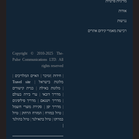
מדיניות פרטיות
אודות
נגישות
רכישת מאמרי קידום אתרים
Copyright © 2010-2025 The-
Pulse Communications LTD. All
rights reserved
|
חידות
|
זנזיבר
|
האיים המלדיבים
|
מלונות בישראל
|
Travel site
|
מלונות באילת
|
בניית קישורים
|
מדריך דובאי
|
ערי בירה בעולם
|
מדריך ויטנאם
|
מדריך פיליפינים
|
מדריך יפן
|
סקירת מוצרי חשמל
|
טיול במזרח
|
המזרח הרחוק
|
טיול
במרוקו
|
טיול בתאילנד
|
טיול בהולנד
|