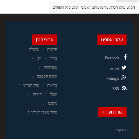
הסלט שלא הכרת: מתכון מרענן ואביבי - סלט סלק ותפוחים
עקבו אחרינו
ערוצי תוכן
חדשות
כלכלה
Facebook
בידור
יופי
טכנולוגיה
Twitter
איכות הסביבה
Google+
בריאות
צדק חברתי
RSS
אוכל
תיירות
משפט
אודות ועזרה
טיולי משפחות לחו"ל
צרו קשר