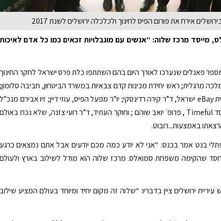
רושלים אירח את פורום הפיס לחינוך ולכלכלה ירושלים לשנת 2017
, מייסד מרכז שלוה: “אנשים עם מוגבלויות זכאים כמו כל אדם לאיכות
ספר פאנלים שנערכו לאורך היום בהם השתתפו כלת פרס ישראל לחקר החינוך
ופ’ מלכה מרגלית; ראש יחידת מכינות קדם צבאיות במשרד הביטחון, חביבה סלומון;
מדענית ראשית eBay ישראל, ד”ר קירה רדינסקי; יו”ר מפעל הפיס, עוזי דיין; זיו אבירם מנכ”ל
מובילאיי, מייסד Timeful , פרופ׳ יואב שוהם ; וחוקר העתיד, ד”ר רועי צזנה, שלא נכח באולם
צאתו באמצעות...רובוט.
תלי בנט אמר בכנס: “אני לא יודע כמה מכם יודעים אבל אתם נמצאים כרגע
ד שהקימה משפחת סמואלס. מרכז שלוה הוא מודל לשילוב בארץ ולעולם
עיריית ירושלים ציין בדבריו: “שלוה זה מקום יחיד ומיוחד בעולם המציע שילוב