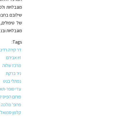
מוגבלויות ול
שילובם בחברה
של טיפולים, 
מוגבלויות וב
Tags:
דר קירה רדינ
זיו אבירם
מרכז שלוה
ניר ברקת
נפתלי בנט
עדי סופר-תאנ
פורום הפיס ל
פרופ’ מלכה 
קלמן סמואל