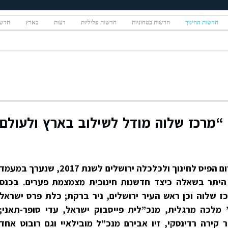
חדשות החינוך
חדשות בטחוניות
חדשות פליליות
דעות
בארץ
חדשו
 “מרכז שלוה מודל לשילוב בארץ ולעולם
מרכז שלוה בירושלים אירח את פורום הפיס לחינוך ולכלכלה ירושלים לשנת 2017, שנערך במעמד
 היתר בשאלה כיצד חדשנות חינוכית מצמצמת פערים. בכנס
 שלוה וכן ראש העיר ירושלים, ניר ברקת; כלת פרס ישראל
נוך לשנת 2017, פרופ’ מלכה מרגלית, מנכ”לית פייסבוק ישראל, עדי סופר-תאני;
eba ישראל, ד”ר קירה רדינסקי, זיו אבירם מנכ”ל מובילאיי וגם רובוט אחד