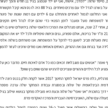
קלמן סמואלס, מייסד שלוה: “למלכי, אישתי, ואני יש ילד שנפגע בגיל 11 חודש והפך לעיוור
וחירש ולמדנו על בשרנו לגדל ילד עם צרכים מיוחדים. בגיל 88 היה לו נס והוא קיבל תקשורת
ומכאן אישתי ואני החלטנו לגמול לאחרים והתחלנו עם 6 ילדים עם רמות שונות של פיגור
ור למשפחות מעל ומעבר לזמן הפנאי כדי שהם יוכלו לנהל חיים תקינים
ואיכותיים. היום, אחרי 27 שנה, אנחנו מנהלים את המרכז הלאומי שלוה בירושלים שיש בו לא
פחות מ-21,000 מ”ר של בריכות, אולם ספורט, גנים וכיתות טיפוליות ולכל ילד יש את המקום
ניות פועלות סביב לשעון כדי להקל על המשפחות. אנו משרתים בשלוה אלפי
דה ועד בגרות וגם את ההורים, האחים והאחיות ואנו מודים שזכינו לעזור להמון
 ואמר: “אנשים עם מוגבלויות זכאים כמו כל אדם לאיכות חיים. מדובר כאן על
יע לכל הילדים וההורים שצריכים להרגיש שהם שווים בין שווים”.
פרופ’ מלכה מרגלית, כלת פרס ישראל לחקר החינוך 2017 אשר לקחה חלק בכנס הינה יו”ר
דמית הבינלאומית של שלוה ובמסגרת עבודת המחקר שלה ערכה מספר
 דרך בתוכנית “אני ואמי” של שלוה וכעת היא מובילה מחקר בנושא שילוב בגיל
עולה עם שלוה, האוניברסיטה העברית והמרכז האקדמי פרס.
המרכז הלאומי של שלוה בירושלים אשר פועל כ-26 שנים במטרה לטפל בילדים עם