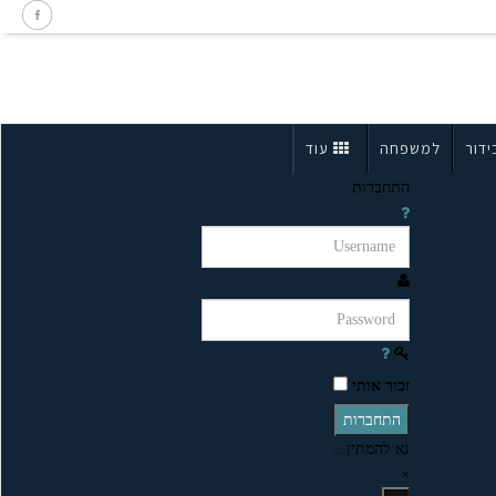
ידור
למשפחה
עוד
התחברות
זכור אותי
התחברות
נא להמתין...
×