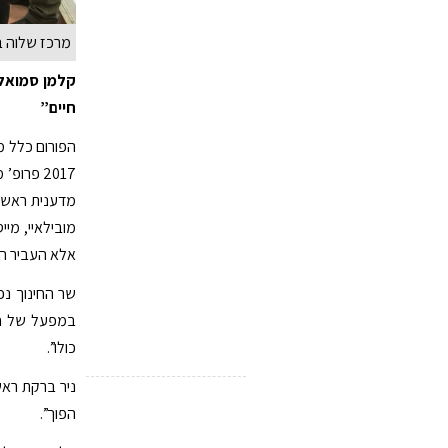
מרכז שלוה בי
קלמן סמואלס
חיים”
הפורום כלל מ
2017 פר
אלא העביר הר
שר החינוך נפ
במפעל של חס
כולו”.
ניר ברקת ראש 
הפוך”.