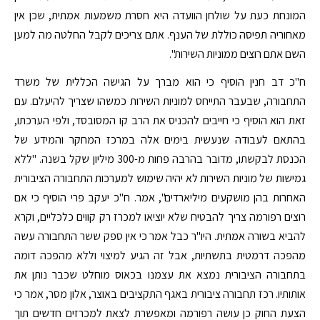
המונחת כעת על שולחן הוועדה היא חסרת משמעות אמתית, שכן אין
מאחוריה תפיסה כוללת של הענף. אתם צריכים לקבל החלטה מה למען
השם אתם רוצים ממוניות השירות".
ח"כ דב חנין הוסיף כי הוא מברך על הגישה הכללית של משרד
התחבורה, שבעבר התייחס למוניות השירות כמשהו שצריך להיעלם. עם
זאת הוא הוסיף כי חייבים להכניס את הרב קו המסובסד, ולפי הערכתו,
בהתאם לעבודה שנעשית בימים אלה במרכז המחקר והמידע של
הכנסת לבקשתו, מדובר בהרבה פחות מ-300 מיליון שקל בשנה. "ללא
גמישות של מוניות השירות לא יהיה שימוש למערכות התחבורה הציבורית
האחרות בהן מושקעים מיליארדים", אמר. ח"כ יעקב פרי הוסיף כי אם
רוצים רפורמה צריך להבטיח שלא יוציאו למכרז רק קווים כלכליים, וקרא
להביא בשורה אמתית. היו"ר כבל אמר כי אין ספק ששר התחבורה עשה
מהפכה דרמטית בתשתיות, אבל זה הגיע למיצוי וללא מהפכה דומה
בתחבורה הציבורית נמצא את עצמנו בכאוס מוחלט שכבר נותן את
אותותיו. רכז תחבורה ציבורית באגף התקציבים באוצר, אלון מסר, אמר כי
הצעת החוק כן עושה רפורמה ומאפשרת לצאת למכרזים חדשים תוך