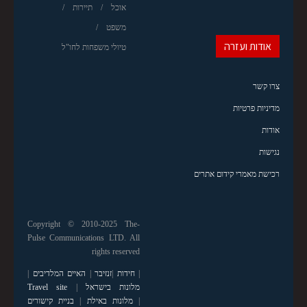
אוכל
תיירות
משפט
אודות ועזרה
טיולי משפחות לחו"ל
צרו קשר
מדיניות פרטיות
אודות
נגישות
רכישת מאמרי קידום אתרים
Copyright © 2010-2025 The-
Pulse Communications LTD. All
rights reserved
|
חידות
|
זנזיבר
|
האיים המלדיבים
|
מלונות בישראל
|
Travel site
|
מלונות באילת
|
בניית קישורים