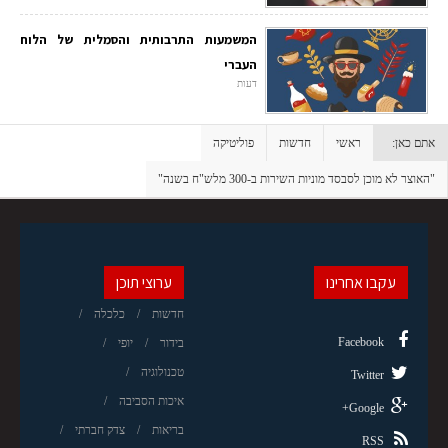
המשמעות התרבותית והסמלית של הלוח
העברי
דעות
אתם כאן:
ראשי
חדשות
פוליטיקה
"האוצר לא מוכן לסבסד מוניות השירות ב-300 מלש"ח בשנה"
עקבו אחרינו
ערוצי תוכן
חדשות
כלכלה
Facebook
בידור
יופי
טכנולוגיה
Twitter
איכות הסביבה
Google+
בריאות
צדק חברתי
RSS