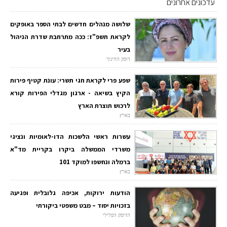
עדכונים אחרונים
שלושה מנהלים חדשים לבתי הספר באופקים
לקראת תשפ"ז: ככה מתרחבת שדרת הניהול
בעיר
דופק החינוך
שפע פרי לקראת חגי תשרי: עונת קטיף פירות
הקיץ בשיאה - ארגון מגדלי הפירות קורא
לרכוש תוצרת הארץ
בארץ
עשרות ראשי הלשכות הדו-לאומיות ונציגי
משרדי הממשלה ביקרו בקריית מד"א
ברמלה ונחשפו למוקד 101
בארץ
הודעות ירוקות, אכיפה גלובלית ופגיעה
בזכויות יסוד – מבט משפטי ביקורתי
הדופק הפלילי