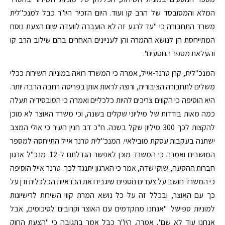
המלא והמסובסד של הרב קו ועוד. היום הזכיר היו"ר כבל למנכ"לית
משרד התחבורה כי "עד לרגע זה לא הועברה לוועדה שום הצעת נוסח
המתייחסת הן לנושא ההמרה והן לעניינים האחרים בהם שילוב הרב קו
והעלאת מספר הנוסעים".
המנכ"לית, קרן טרנר-אייל, אמרה כי המשרד רואה במוניות השירות ככלי
משלים לתחבורה הציבורית, ורוצה לראות אותן בפריסה רחבה הרבה יותר.
היא הוסיפה כי הקווים צריכים להיות כלכליים ואמרה כי הסובסידיה תעלה
כמה מאות בודדות של מיליוני שקלים בשנה, וכי משרד האוצר לא מוכן
להקצות לכך 300 מיליון שקל בשנה. ח"כ דב חנין העיר כי אולי המצב
ישתנה בעקבות עסקת מובילאיי. המנכ"לית טרנר אייל התייחסה למספר
המושבים ואמרה כי המשרד מוכן לאפשר הגדלתם ל-12. מנכ"ל ארגון
חברות ההסעה, שוקי שדה, אמר כי הארגון יתנגד לכך. טרנר אייל הוסיפה
כי המשרד חושב על צעדים נוספים שיגבירו את הכדאיות הכלכלית ודן על
כך עם האוצר, ובכלל זה על כל נושא המרת קווי השירות לרישיונות
למוניות ספישל. "אנחנו מתקדמים עם האוצר וקרובים לסיכומים, אבל
אנחנו עוד לא שם", אמרה. היו"ר כבל אמר בתגובה כי "הצעת החוק