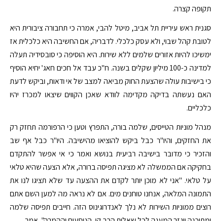
תקופה קצרה.
סגנית ראש עיריית תל אביב, מיטל להבי, אמרה כי תחבורה ציבורית היא
לטובת קהל שבוי, ולא עסק כלכלי. לדבריה, אם החשיבה היא כלכלית אז
ימשיכו להיות אזורים שלמים ללא שירות. היא הוסיפה כי סובסידיה תעלה
למדינה כ-100 מיליון שקלים בשנה. ח"כ עבד אל חכים חאג' יחיא הוסיף
כי בישיבות עולה שהצעת החוק מביאה למצב של אי ודאות, וביקש לדעת
האם נעשתה בדיקה מקדימה לוודא שאכן הקווים שיצאו למכרז יהיו
כלכליים.
מנהל מוניות הטייסים, שלמה בורה, התפרץ וטען כי הרפורמה תחזק רק
את החזקים, והיו"ר כבל ביקש להוציאו מהישיבה. היו"ר כבל אף שב
והזכיר כי מדובר בישיבה רביעית בנושא ואמר כי אי אפשר להתקדם
בחקיקה אם הממשלה לא מציגה תפיסה ברורה, אלא הצעה שהיא טלאי
על טלאי. "אני לא מוכן יותר לקדם את ההצעה עד שלא תציגו לנו את
התמונה המלאה, אנחנו טוחנים מים. אם לא נראה מה למען השם אתם
רוצים ממוניות השירות לא נלך לאנדרוגינוס הזה. חייבים תפיסה שלמה
ומתוכנה ייגזר המענה לכל שאלות הרב קו, הנוסעים וההמרה", אמר.